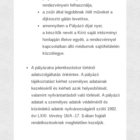
rendezvényein felhasználja,
a zsűri által legjobbnak ítélt műveket a
díjkiosztó gálán levetítse,
amennyiben a Pályázó díjat nyer,
a készítők nevét a Kiíró saját intézményi
honlapján illetve egyéb, a rendezvénnyel
kapcsolatban álló médiumok sajtófelületén
közzétegye.
A pályázatra jelentkezéskor történő
adatszolgáltatás önkéntes. A pályázó
tájékoztatást kérhet személyes adatainak
kezeléséről és kérheti azok helyesbítését,
valamint nyilvántartásból való törlését. A pályázó
adatait a személyes adatok védelméről és
közérdekű adatok nyilvánosságáról szóló 1992.
évi LXIII. törvény 16/A.-17. §-ában foglalt
rendelkezéseknek megfelelően kezeljük.