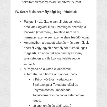
feltöltött alkotásról rövid ismertetőt is írhat.
IV. Szerzői és személyiségi jogi feltételek
Pályázni kizárólag olyan alkotással lehet,
amelynek egyedüli és kizárólagos szerzője a
Pályázó (intézmény), továbbá nem sérti
harmadik személyek személyhez fűződő jogait.
Amennyiben a beadott alkotás más személyek
szerzői vagy egyéb személyhez fűződő jogait
megsérti, az abból fakadó bármilyen igény
tekintetében a Pályázó jogi felelősséggel
tartozik.
A Pályázó az alkotás elküldésével
automatikusan hozzájárul ahhoz, hogy
a Kiíró (Fővárosi Pedagógiai
Szakszolgálat Továbbtanulási és
Pályaválasztási Tanácsadó
Tagintézménye) honlapján elérhetővé
tegye,
pályaorientációs tájékoztató