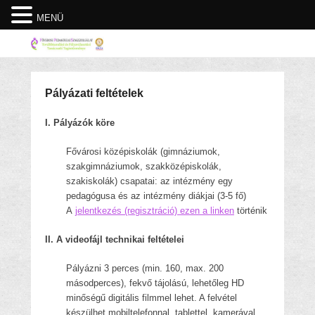
MENÜ
Pályázati feltételek
I. Pályázók köre
Fővárosi középiskolák (gimnáziumok,
szakgimnáziumok, szakközépiskolák,
szakiskolák) csapatai: az intézmény egy
pedagógusa és az intézmény diákjai (3-5 fő)
A
jelentkezés (regisztráció) ezen a linken
történik
II. A videofájl technikai feltételei
Pályázni 3 perces (min. 160, max. 200
másodperces), fekvő tájolású, lehetőleg HD
minőségű digitális filmmel lehet. A felvétel
készülhet mobiltelefonnal, tablettel, kamerával.