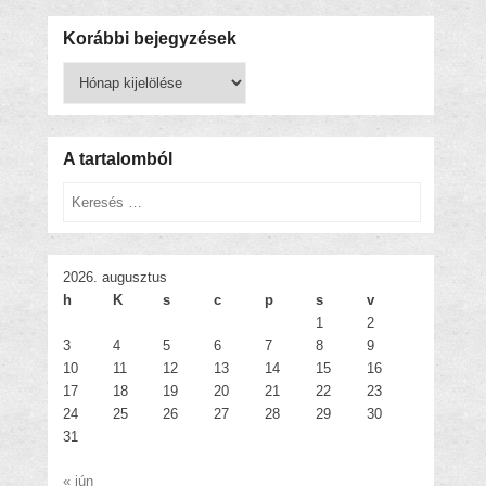
Korábbi bejegyzések
Korábbi
bejegyzések
A tartalomból
Keresés
2026. augusztus
h
K
s
c
p
s
v
1
2
3
4
5
6
7
8
9
10
11
12
13
14
15
16
17
18
19
20
21
22
23
24
25
26
27
28
29
30
31
« jún