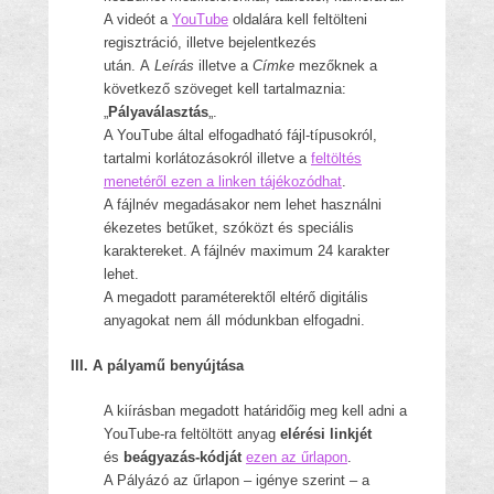
A videót a
YouTube
oldalára kell feltölteni
regisztráció, illetve bejelentkezés
után. A
Leírás
illetve a
Címke
mezőknek a
következő szöveget kell tartalmaznia:
„
Pályaválasztás
„.
A YouTube által elfogadható fájl-típusokról,
tartalmi korlátozásokról illetve a
feltöltés
menetéről ezen a linken tájékozódhat
.
A fájlnév megadásakor nem lehet használni
ékezetes betűket, szóközt és speciális
karaktereket. A fájlnév maximum 24 karakter
lehet.
A megadott paraméterektől eltérő digitális
anyagokat nem áll módunkban elfogadni.
III. A pályamű benyújtása
A kiírásban megadott határidőig meg kell adni a
YouTube-ra feltöltött anyag
elérési linkjét
és
beágyazás-kódját
ezen az űrlapon
.
A Pályázó az űrlapon – igénye szerint – a