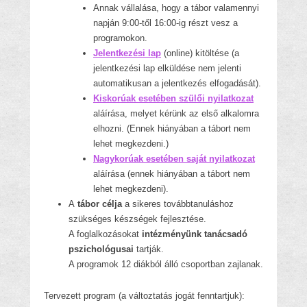
Annak vállalása, hogy a tábor valamennyi
napján 9:00-től 16:00-ig részt vesz a
programokon.
Jelentkezési lap
(online) kitöltése (a
jelentkezési lap elküldése nem jelenti
automatikusan a jelentkezés elfogadását).
Kiskorúak esetében szülői nyilatkozat
aláírása, melyet kérünk az első alkalomra
elhozni. (Ennek hiányában a tábort nem
lehet megkezdeni.)
Nagykorúak esetében saját nyilatkozat
aláírása (ennek hiányában a tábort nem
lehet megkezdeni).
A
tábor célja
a sikeres továbbtanuláshoz
szükséges készségek fejlesztése.
A foglalkozásokat
intézményünk tanácsadó
pszichológusai
tartják.
A programok 12 diákból álló csoportban zajlanak.
Tervezett program (a változtatás jogát fenntartjuk):