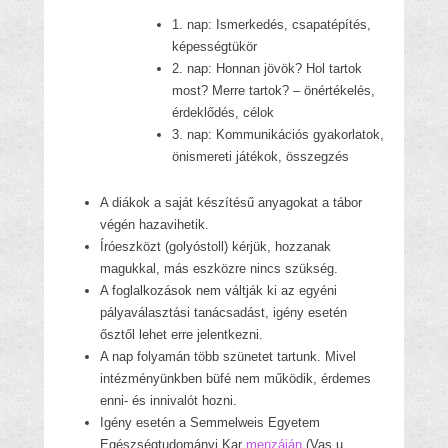
1. nap: Ismerkedés, csapatépítés,
képességtükör
2. nap: Honnan jövök? Hol tartok
most? Merre tartok? – önértékelés,
érdeklődés, célok
3. nap: Kommunikációs gyakorlatok,
önismereti játékok, összegzés
A diákok a saját készítésű anyagokat a tábor
végén hazavihetik.
Íróeszközt (golyóstoll) kérjük, hozzanak
magukkal, más eszközre nincs szükség.
A foglalkozások nem váltják ki az egyéni
pályaválasztási tanácsadást, igény esetén
ősztől lehet erre jelentkezni.
A nap folyamán több szünetet tartunk. Mivel
intézményünkben büfé nem működik, érdemes
enni- és innivalót hozni.
Igény esetén a Semmelweis Egyetem
Egészségtudományi Kar
menzáján
(Vas u.