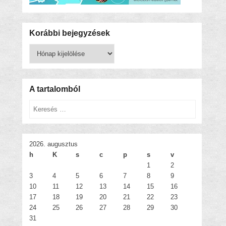
Korábbi bejegyzések
Korábbi
bejegyzések
A tartalomból
Keresés
2026. augusztus
h
K
s
c
p
s
v
1
2
3
4
5
6
7
8
9
10
11
12
13
14
15
16
17
18
19
20
21
22
23
24
25
26
27
28
29
30
31