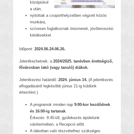
középiskol
a után,
nyitottak a csoporthelyzetben végzett közös
munkára,
szívesen foglalkoznak önismereti, jövőtervezési
kérdésekkel.
Időpont:
2024.06.24-06.26.
Jelentkezhetnek: a
2024/2025. tanévben érettségiző,
fővárosban lakó (vagy tanuló) diákok.
Jelentkezési határidő:
2024. június 14.
(A jelentkezés
elfogadásáról legkésőbb június 21-ig küldünk
értesítést.)
A programok minden nap
9:00-kor kezdődnek
és 16:00-ig tartanak
.
Érkezés: 8:45-től, gyülekezés épületünk
várótermében, a Recepció előtt.
A táborban való részvételhez szükséges: