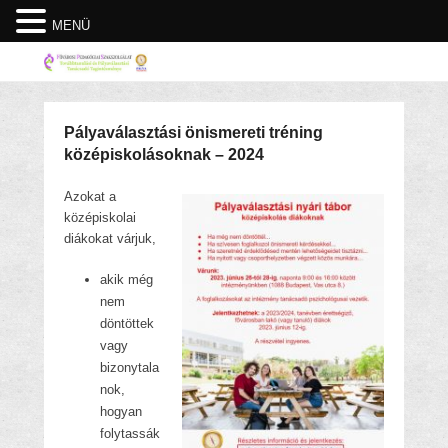
MENÜ
Pályaválasztási önismereti tréning
középiskolásoknak – 2024
Azokat a
középiskolai
diákokat várjuk,
akik még
nem
döntöttek
vagy
bizonytala
nok,
hogyan
folytassák