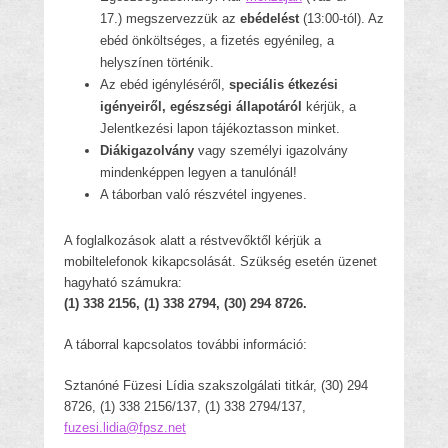
17.) megszervezzük az
ebédelést
(13:00-tól). Az
ebéd önköltséges, a fizetés egyénileg, a
helyszínen történik.
Az ebéd igényléséről,
speciális étkezési
igényeiről, egészségi állapotáról
kérjük, a
Jelentkezési lapon tájékoztasson minket.
Diákigazolvány
vagy személyi igazolvány
mindenképpen legyen a tanulónál!
A táborban való részvétel ingyenes.
A foglalkozások alatt a réstvevőktől kérjük a
mobiltelefonok kikapcsolását. Szükség esetén üzenet
hagyható számukra:
(1) 338 2156, (1) 338 2794, (30) 294 8726.
A táborral kapcsolatos további információ:
Sztanóné Füzesi Lídia szakszolgálati titkár, (30) 294
8726, (1) 338 2156/137, (1) 338 2794/137,
fuzesi.lidia@fpsz.net