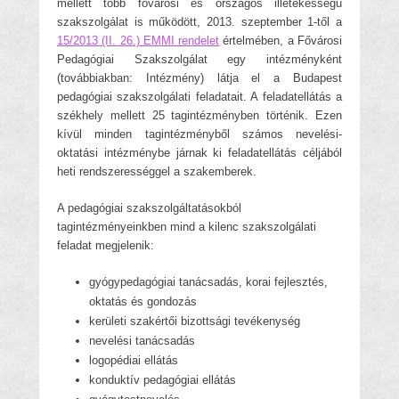
mellett több fővárosi és országos illetékességű
szakszolgálat is működött, 2013. szeptember 1-től a
15/2013 (II. 26.) EMMI rendelet
értelmében, a Fővárosi
Pedagógiai Szakszolgálat egy intézményként
(továbbiakban: Intézmény) látja el a Budapest
pedagógiai szakszolgálati feladatait. A feladatellátás a
székhely mellett 25 tagintézményben történik. Ezen
kívül minden tagintézményből számos nevelési-
oktatási intézménybe járnak ki feladatellátás céljából
heti rendszerességgel a szakemberek.
A pedagógiai szakszolgáltatásokból
tagintézményeinkben mind a kilenc szakszolgálati
feladat megjelenik:
gyógypedagógiai tanácsadás, korai fejlesztés,
oktatás és gondozás
kerületi szakértői bizottsági tevékenység
nevelési tanácsadás
logopédiai ellátás
konduktív pedagógiai ellátás