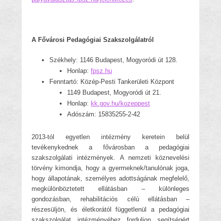
A Fővárosi Pedagógiai Szakszolgálatról
Székhely: 1146 Budapest, Mogyoródi út 128.
Honlap:
fpsz.hu
Fenntartó: Közép-Pesti Tankerületi Központ
1149 Budapest, Mogyoródi út 21.
Honlap:
kk.gov.hu/kozeppest
Adószám: 15835255-2-42
2013-tól egyetlen intézmény keretein belül
tevékenykednek a fővárosban a pedagógiai
szakszolgálati intézmények. A nemzeti köznevelési
törvény kimondja, hogy a gyermeknek/tanulónak joga,
hogy állapotának, személyes adottságának megfelelő,
megkülönböztetett ellátásban – különleges
gondozásban, rehabilitációs célú ellátásban –
részesüljön, és életkorától függetlenül a pedagógiai
szakszolgálat intézményéhez forduljon segítségért