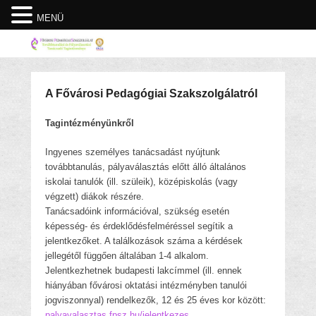
MENÜ
A Fővárosi Pedagógiai Szakszolgálatról
Tagintézményünkről
Ingyenes személyes tanácsadást nyújtunk
továbbtanulás, pályaválasztás előtt álló általános
iskolai tanulók (ill. szüleik), középiskolás (vagy
végzett) diákok részére.
Tanácsadóink információval, szükség esetén
képesség- és érdeklődésfelméréssel segítik a
jelentkezőket. A találkozások száma a kérdések
jellegétől függően általában 1-4 alkalom.
Jelentkezhetnek budapesti lakcímmel (ill. ennek
hiányában fővárosi oktatási intézményben tanulói
jogviszonnyal) rendelkezők, 12 és 25 éves kor között:
palyavalasztas.fpsz.hu/jelentkezes
.