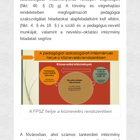
(Nkt. 46. § (3) g). A törvény és végrehajtási
rendeleteiben megfogalmazott pedagógiai
szakszolgálati feladatokat alapfeladatként kell ellátni,
(Nkt. 4. § és 18. §.) a szülő és a pedagógus-nevelő
munkáját, valamint a nevelési–oktatási intézmény
feladatait segítve.
A FPSZ helye a köznevelés rendszerében
A fővárosban, ahol számos tankerületi intézmény