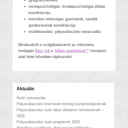
gyógytestnevelés
iskolapszichológiai, óvodapszichológiai ellátás
koordinációja
kiemelten tehetséges gyermekek, tanulók
gondozásának koordinációja
továbbtanulási, pályaválasztási tanácsadás.
Mindezekről a szolgáltatásokról az intézmény
honlapján (
fpsz.hu
) a
„Miben segíthetünk?”
menüpont
alatt lehet bővebben tájékozódni.
Aktuális
Nyári nyitvatartás
Pályaválasztási önismereti tréning középiskolásoknak
Pályaválasztási nyári tábor általános iskolásoknak –
2026
Pályaválasztási nyári programok 2026
Hetedikes szülőknek: Hogyan készülődjünk a