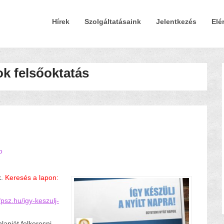
Elsődleges Menü
Tovább a tartalomra
Hírek
Szolgáltatásaink
Jelentkezés
Elé
k felsőoktatás
o
k.
Keresés a lapon:
psz.hu/igy-keszulj-
apját felkeresni.