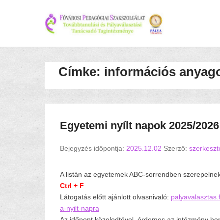
Címke:
információs anyago
Egyetemi nyílt napok 2025/2026
Bejegyzés időpontja:
2025.12.02
Szerző:
szerkeszt
A listán az egyetemek ABC-sorrendben szerepelne
Ctrl + F
Látogatás előtt ajánlott olvasnivaló:
palyavalasztas.f
a-nyilt-napra
Az időpont közeledtével, érdemes az intézmény honl