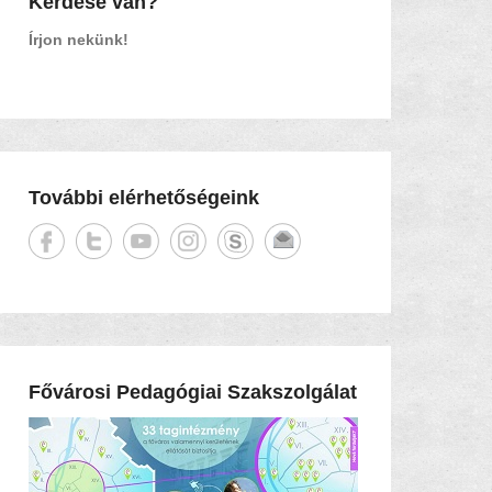
Kérdése van?
Írjon nekünk!
További elérhetőségeink
Fővárosi Pedagógiai Szakszolgálat