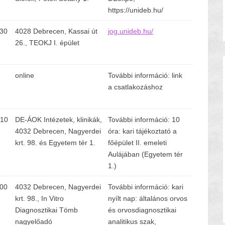
https://unideb.hu/
:30
4028 Debrecen, Kassai út
jog.unideb.hu/
26., TEOKJ I. épület
online
További információ: link
a csatlakozáshoz
 10
DE-ÁOK Intézetek, klinikák,
További információ: 10
4032 Debrecen, Nagyerdei
óra: kari tájékoztató a
krt. 98. és Egyetem tér 1.
főépület II. emeleti
Aulájában (Egyetem tér
1.)
:00
4032 Debrecen, Nagyerdei
További információ: kari
krt. 98., In Vitro
nyílt nap: általános orvos
Diagnosztikai Tömb
és orvosdiagnosztikai
nagyelőadó
analitikus szak,