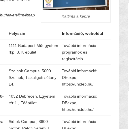
.hu/felveteli/nyiltnap
Kattints a képre
Helyszín
Információ, weboldal
1111 Budapest Műegyetem
További információ:
rkp. 3. K épület
programok és
regisztráció
Szolnok Campus, 5000
További információ:
Szolnok, Tiszaligeti sétány
DEexpo,
14.
https://unideb.hu/
8-
4032 Debrecen, Egyetem
További információ:
tér 1., Főépület
DEexpo,
https://unideb.hu/
ra
Siófok Campus, 8600
További információ:
Siófok, Petőfi Sétány 1.
DEexpo,