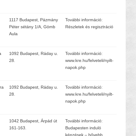
1117 Budapest, Pázmány
További információ:
Péter sétány 1/A, Gömb
Részletek és regisztráció
Aula
a
1092 Budapest, Ráday u.
További információ:
28.
www.kre.hu/felveteli/nyilt-
napok.php
ra
1092 Budapest, Ráday u.
További információ:
28.
www.kre.hu/felveteli/nyilt-
napok.php
1042 Budapest, Árpád út
További információ:
161-163.
Budapesten induló
képzések – bővebb