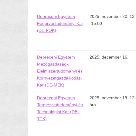
Debreceni Egyetem
2025. november 20. 13
Fogorvostudományi Kar
-15:00
(DE-FOK)
Debreceni Egyetem
2025. december 16.
Mezőgazdaság-,
Élelmiszertudományi és
Környezetgazdálkodási
Kar (DE-MÉK)
Debreceni Egyetem
2025. november 19. 12
Természettudományi és
óra
Technológiai Kar (DE-
TTK)