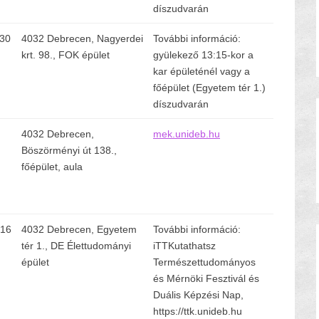
díszudvarán
:30
4032 Debrecen, Nagyerdei
További információ:
krt. 98., FOK épület
gyülekező 13:15-kor a
kar épületénél vagy a
főépület (Egyetem tér 1.)
díszudvarán
4032 Debrecen,
mek.unideb.hu
Böszörményi út 138.,
főépület, aula
-16
4032 Debrecen, Egyetem
További információ:
tér 1., DE Élettudományi
iTTKutathatsz
épület
Természettudományos
és Mérnöki Fesztivál és
Duális Képzési Nap,
https://ttk.unideb.hu