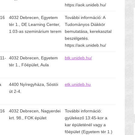
https://aok.unideb.hu/
-16
4032 Debrecen, Egyetem
További információ: A
tér 1., DE Learning Center,
Tudományos Diákkör
1.03-as szeminárium terem
bemutatása, kerekasztal
beszélgetés.
https://aok.unideb.hu/
11-
4032 Debrecen, Egyetem
btk.unideb.hu/
tér 1., Főépület, Aula
a
4400 Nyíregyháza, Sóstói
etk.unideb.hu
út 2-4.
-16
4032 Debrecen, Nagyerdei
További információ:
krt. 98., FOK épület
gyülekező 13:45-kor a
kar épületénél vagy a
főépület (Egyetem tér 1.)