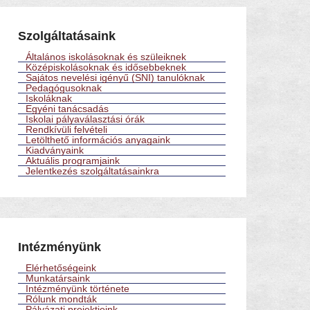
Szolgáltatásaink
Általános iskolásoknak és szüleiknek
Középiskolásoknak és idősebbeknek
Sajátos nevelési igényű (SNI) tanulóknak
Pedagógusoknak
Iskoláknak
Egyéni tanácsadás
Iskolai pályaválasztási órák
Rendkívüli felvételi
Letölthető információs anyagaink
Kiadványaink
Aktuális programjaink
Jelentkezés szolgáltatásainkra
Intézményünk
Elérhetőségeink
Munkatársaink
Intézményünk története
Rólunk mondták
Pályázati projektjeink