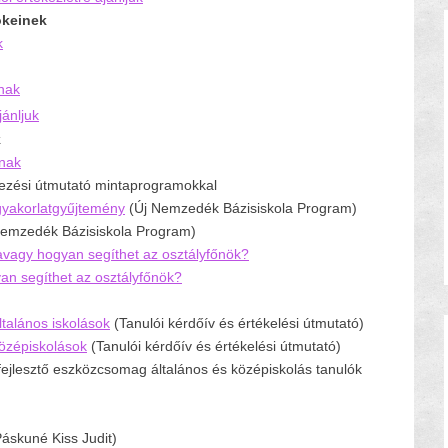
ökeinek
k
nak
ánljuk
k
knak
ezési útmutató mintaprogramokkal
 gyakorlatgyűjtemény
(Új Nemzedék Bázisiskola Program)
emzedék Bázisiskola Program)
 avagy hogyan segíthet az osztályfőnök?
an segíthet az osztályfőnök?
ltalános iskolások
(Tanulói kérdőív és értékelési útmutató)
középiskolások
(Tanulói kérdőív és értékelési útmutató)
fejlesztő eszközcsomag általános és középiskolás tanulók
áskuné Kiss Judit)