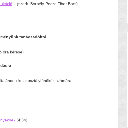
dukáció
– (szerk. Borbély-Pecze Tibor Bors)
tézményünk tanácsadóitól
tó óra kérése)
adásra
általános iskolai osztályfőnökök számára
ényeknek
(4:34)