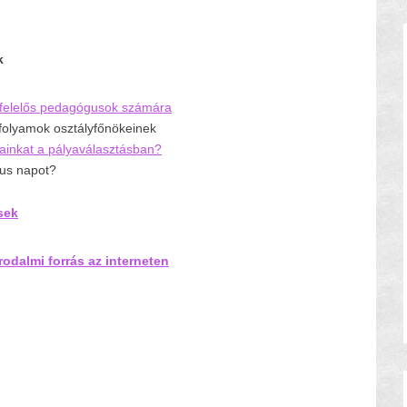
ek
t felelős pedagógusok számára
vfolyamok osztályfőnökeinek
jainkat a pályaválasztásban?
kus napot?
sek
odalmi forrás az interneten