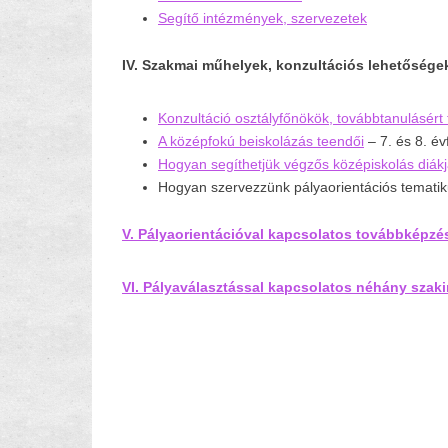
Segítő intézmények, szervezetek
IV. Szakmai műhelyek, konzultációs lehetőség
Konzultáció osztályfőnökök, továbbtanulásér
A középfokú beiskolázás teendői
– 7. és 8. é
Hogyan segíthetjük végzős középiskolás diák
Hogyan szervezzünk pályaorientációs temati
V. Pályaorientációval kapcsolatos továbbképzé
VI. Pályaválasztással kapcsolatos néhány szakir