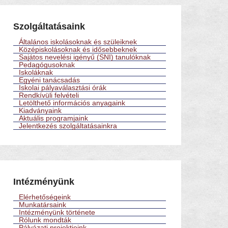
Szolgáltatásaink
Általános iskolásoknak és szüleiknek
Középiskolásoknak és idősebbeknek
Sajátos nevelési igényű (SNI) tanulóknak
Pedagógusoknak
Iskoláknak
Egyéni tanácsadás
Iskolai pályaválasztási órák
Rendkívüli felvételi
Letölthető információs anyagaink
Kiadványaink
Aktuális programjaink
Jelentkezés szolgáltatásainkra
Intézményünk
Elérhetőségeink
Munkatársaink
Intézményünk története
Rólunk mondták
Pályázati projektjeink