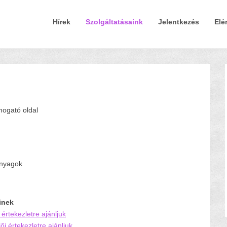
Elsődleges Menü
Tovább a tartalomra
Hírek
Szolgáltatásaink
Jelentkezés
Elé
mogató oldal
anyagok
inek
 értekezletre ajánljuk
ői értekezletre ajánljuk