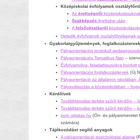
Középiskolai évfolyamok osztályfőn
Az
érettségiről
középiskolásokna
Szakképzés
érettségi után
A
felsőoktatásról
középiskolások
Hetedik évfolyamok osztályfőnökeinek aj
Gyakorlatgyűjtemények, foglalkozásterve
Pályaorientációs protokoll pedagóguso
Pályaorientációs Tematikus Nap
– szerv
Évfolyamokra, feladattípusokra bontott
Pályaorientációs foglalkozástervek
(Új N
Pályaorientá
ció az általános iskolában,
Pályaválasztás a középiskolában – hogy
Kérdőívek
Továbbtanulási térkép szűrő kérdőív – á
Továbbtanulási térkép szűrő kérdőív – 
pom.oktatas.hu
(Ön- és pályaismeretet 
számára)
Tájékozódást segítő anyagok
A pályaorientáció pszichológiai alapjai
(P