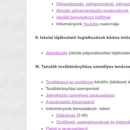
Pályaválasztás, pályaorientáció, pályae
Aktuális pályaorientációs rendezvények
Iskolák bemutatkozó kisfilmjei
Intézményünk
Youtube
-csatornája
II. Iskolai tájékoztató foglalkozások kérése in
Jelentkezés
(iskolai pályaválasztási tájékozta
III. Tanulók továbbirányítása személyes tanács
Továbbtanul az osztályom
kérdőív (táblázat) 
Továbbirányítási szempontok
Jelentkezés személyes tanácsadásra
A tanácsadás folyamatáról
Intézményünk bemutatkozó videói
Diákoknak
(2:40)
Szülőknek, pedagógusoknak és intézm
Plakát a tanácsadásról