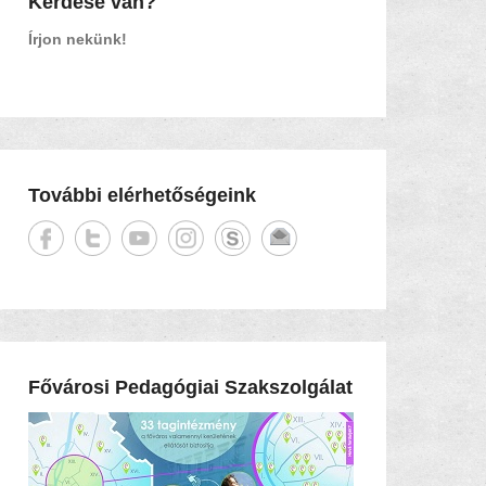
Kérdése van?
Írjon nekünk!
További elérhetőségeink
Fővárosi Pedagógiai Szakszolgálat