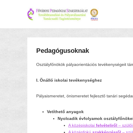
Pedagógusoknak
Osztályfőnökök pályaorientációs tevékenységeit tá
I. Önálló iskolai tevékenységhez
Pályaismeretet, önismeretet fejlesztő tanári segéd
Vetíthető anyagok
Nyolcadik évfolyamok osztályfőnöke
A középiskolai
felvételiről
– szülői
A középfokú
szakképzésről
– szül