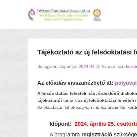
Tájékoztató az új felsőoktatási f
Bejegyzés időpontja:
2024.04.18
Szerző:
szerkeszt
Az előadás visszanézhető itt:
palyaval
A felsőoktatási felvételi iránt érdeklődő
diákok
tájékoztatót
tartunk
az új felsőoktatási felvételi
Az előadáson lehetőség van munkatársainktól kérdez
Időpont:
2024. április 25. csütört
A programra
regisztráció
szükség