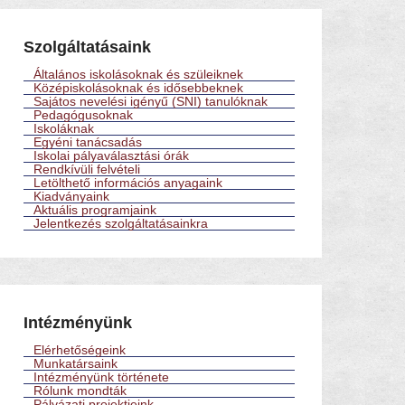
Szolgáltatásaink
Általános iskolásoknak és szüleiknek
Középiskolásoknak és idősebbeknek
Sajátos nevelési igényű (SNI) tanulóknak
Pedagógusoknak
Iskoláknak
Egyéni tanácsadás
Iskolai pályaválasztási órák
Rendkívüli felvételi
Letölthető információs anyagaink
Kiadványaink
Aktuális programjaink
Jelentkezés szolgáltatásainkra
Intézményünk
Elérhetőségeink
Munkatársaink
Intézményünk története
Rólunk mondták
Pályázati projektjeink