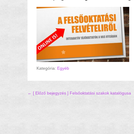
Kategória:
Egyéb
Hozzászólás navigáció
← [ Előző bejegyzés ]
Felsőoktatási szakok katalógusa