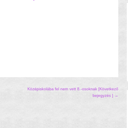
Középiskolába fel nem vett 8.-osoknak
[Következő
bejegyzés ] →