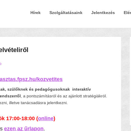
Elsődleges Menü
Tovább a tartalomra
Hírek
Szolgáltatásaink
Jelentkezés
Elé
elvételiről
o
asztas.fpsz.hu/kozvetites
nak, szülőknek és pedagógusoknak
interaktív
 rendszerről
, a pontszámításról és az ajánlott stratégiákról.
ni, illetve tanácsadásra jelentkezni.
ök 17:00-18:00 (
online
)
es
ezen az űrlapon
.