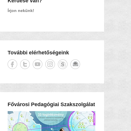
Kérdése van?
Írjon nekünk!
További elérhetőségeink
Fővárosi Pedagógiai Szakszolgálat