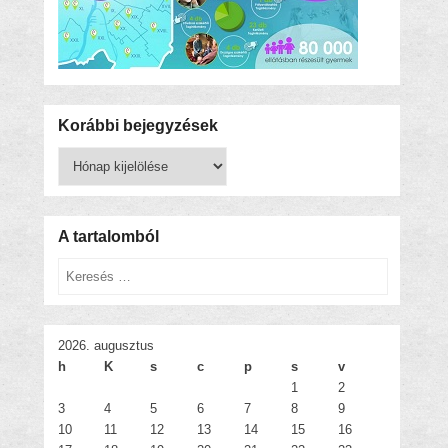
Korábbi bejegyzések
Korábbi
bejegyzések
A tartalomból
Keresés
2026. augusztus
h
K
s
c
p
s
v
1
2
3
4
5
6
7
8
9
10
11
12
13
14
15
16