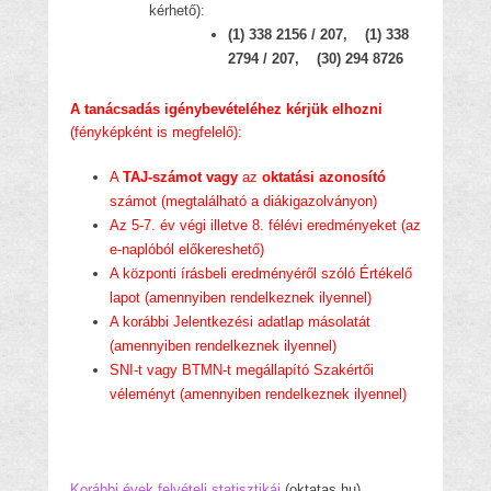
kérhető):
(1) 338 2156 / 207, (1) 338
2794 / 207, (30) 294 8726
A tanácsadás igénybevételéhez kérjük elhozni
(fényképként is megfelelő):
A
TAJ-számot vagy
az
oktatási azonosító
számot (megtalálható a diákigazolványon)
Az 5-7. év végi illetve 8. félévi eredményeket (az
e-naplóból előkereshető)
A központi írásbeli eredményéről szóló Értékelő
lapot (amennyiben rendelkeznek ilyennel)
A korábbi Jelentkezési adatlap másolatát
(amennyiben rendelkeznek ilyennel)
SNI-t vagy BTMN-t megállapító Szakértői
véleményt (amennyiben rendelkeznek ilyennel)
Korábbi évek felvételi statisztikái
(oktatas.hu)