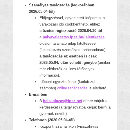
Személyes tanácsadás (legkorábban
2026.05.04-től)
Előjegyzéssel, egyeztetett időponttal a
várakozási idő csökkenthető, ehhez
előzetes regisztráció 2026.04.30-tól
a
palyavalasztas.fpsz.hu/jelentkezes
oldalon található űrlap kitöltésével
(Jelentkezés személyes tanácsadásra) –
a tanácsadás ez esetben is csak
2026.05.04. után vehető igénybe
(amikor
már elérhetők az üres férőhelyek
információi).
Időpont-egyeztetéssel (korlátozott
számban)
online tanácsadás
is elérhető.
E-mailben
A
beiskolazas@fpsz.net
címre várjuk a
kérdéseket (a tárgy rovatba kérjük beírni a
gyermek nevét!)
Telefonon (2026.05.04-től)
Központi számainkon (visszahívás