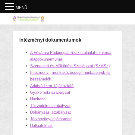
MENÜ
Intézményi dokumentumok
A Fővárosi Pedagógiai Szakszolgálat szakmai
alapdokumentuma
Szervezeti és Működési Szabályzat (SzMSz)
Intézményi, munkaközösségi munkatervek és
beszámolók
Adatvédelmi Tájékoztató
Gyakornoki szabályzat
Házirend
Tűzvédelmi sza
bályzat
Dohányzási szabályzat
Járványügyi eljárásrend
Hallgatóknak