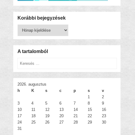
Korábbi bejegyzések
Korábbi
bejegyzések
A tartalomból
Keresés
2026. augusztus
h
K
s
c
p
s
v
1
2
3
4
5
6
7
8
9
10
11
12
13
14
15
16
17
18
19
20
21
22
23
24
25
26
27
28
29
30
31