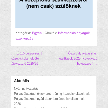
Kategória:
Egyéb
|
Címkék:
információs anyagok
,
szakképzés
Hozzászólás navigáció
← [ Előző bejegyzés ]
Őszi pályaválasztási
Középiskolai felvételi
kiállítások 2025
[Következő
tájékoztató 2025/26
bejegyzés ] →
Aktuális
Nyári nyitvatartás
Pályaválasztási önismereti tréning középiskolásoknak
Pályaválasztási nyári tábor általános iskolásoknak –
2026