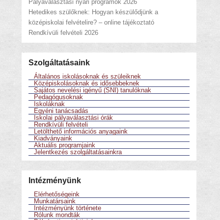
Pályaválasztási nyári programok 2026
Hetedikes szülőknek: Hogyan készülődjünk a
középiskolai felvételire? – online tájékoztató
Rendkívüli felvételi 2026
Szolgáltatásaink
Általános iskolásoknak és szüleiknek
Középiskolásoknak és idősebbeknek
Sajátos nevelési igényű (SNI) tanulóknak
Pedagógusoknak
Iskoláknak
Egyéni tanácsadás
Iskolai pályaválasztási órák
Rendkívüli felvételi
Letölthető információs anyagaink
Kiadványaink
Aktuális programjaink
Jelentkezés szolgáltatásainkra
Intézményünk
Elérhetőségeink
Munkatársaink
Intézményünk története
Rólunk mondták