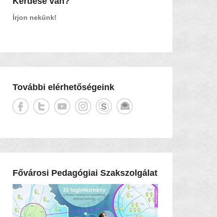
Kérdése van?
Írjon nekünk!
További elérhetőségeink
Fővárosi Pedagógiai Szakszolgálat