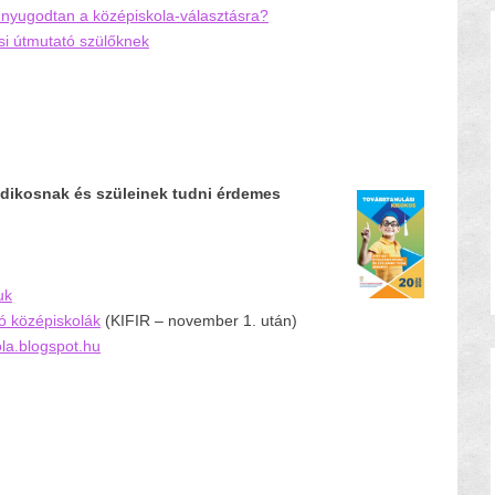
nyugodtan a középiskola-választásra?
si útmutató szülőknek
dikosnak és szüleinek tudni érdemes
uk
dó középiskolák
(KIFIR – november 1. után)
la.blogspot.hu