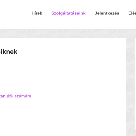
Elsődleges Menü
Tovább a tartalomra
Hírek
Szolgáltatásaink
Jelentkezés
Elé
eiknek
 tanulók számára