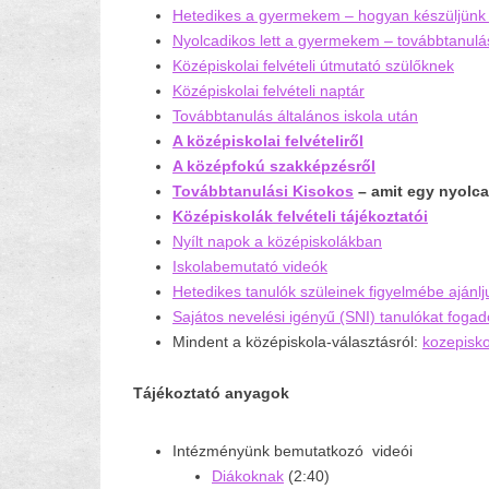
Hetedikes a gyermekem – hogyan készüljünk 
Nyolcadikos lett a gyermekem – továbbtanulá
Középiskolai felvételi útmutató szülőknek
Középiskolai felvételi naptár
Továbbtanulás általános iskola után
A középiskolai felvételiről
A középfokú szakképzésről
Továbbtanulási Kisokos
– amit egy nyolca
Középiskolák felvételi tájékoztatói
Nyílt napok a középiskolákban
Iskolabemutató videók
Hetedikes tanulók szüleinek figyelmébe ajánlj
Sajátos nevelési igényű (SNI) tanulókat foga
Mindent a középiskola-választásról:
kozepisko
Tájékoztató anyagok
Intézményünk bemutatkozó videói
Diákoknak
(2:40)