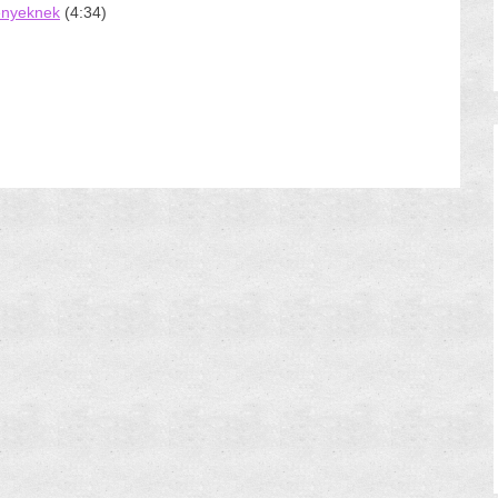
ényeknek
(4:34)