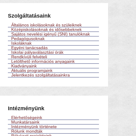
Szolgáltatásaink
Általános iskolásoknak és szüleiknek
Középiskolásoknak és idősebbeknek
Sajátos nevelési igényű (SNI) tanulóknak
Pedagógusoknak
Iskoláknak
Egyéni tanácsadás
Iskolai pályaválasztási órák
Rendkívüli felvételi
Letölthető információs anyagaink
Kiadványaink
Aktuális programjaink
Jelentkezés szolgáltatásainkra
Intézményünk
Elérhetőségeink
Munkatársaink
Intézményünk története
Rólunk mondták
Pályázati projektjeink