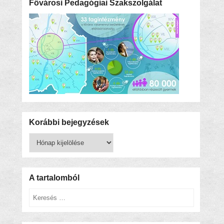
Fővárosi Pedagógiai Szakszolgálat
Korábbi bejegyzések
Korábbi
bejegyzések
A tartalomból
Keresés