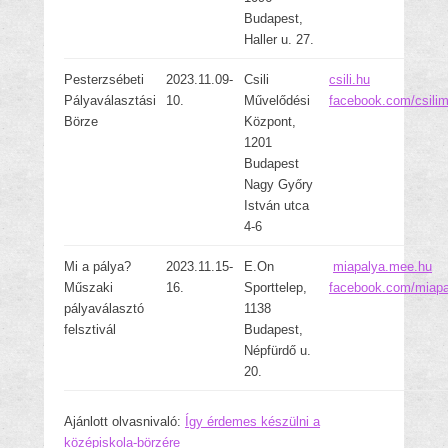
Budapest,
Haller u. 27.
Pesterzsébeti
2023.11.09-
Csili
csili.hu
Pályaválasztási
10.
Művelődési
facebook.com/csili
Börze
Központ,
1201
Budapest
Nagy Győry
István utca
4-6
Mi a pálya?
2023.11.15-
E.On
miapalya.mee.hu
Műszaki
16.
Sporttelep,
facebook.com/miapal
pályaválasztó
1138
felsztivál
Budapest,
Népfürdő u.
20.
Ajánlott olvasnivaló:
Így érdemes készülni a
középiskola-börzére