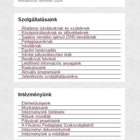
Rendkívüli felvételi 2026
Szolgáltatásaink
Általános iskolásoknak és szüleiknek
Középiskolásoknak és idősebbeknek
Sajátos nevelési igényű (SNI) tanulóknak
Pedagógusoknak
Iskoláknak
Egyéni tanácsadás
Iskolai pályaválasztási órák
Rendkívüli felvételi
Letölthető információs anyagaink
Kiadványaink
Aktuális programjaink
Jelentkezés szolgáltatásainkra
Intézményünk
Elérhetőségeink
Munkatársaink
Intézményünk története
Rólunk mondták
Pályázati projektjeink
A Fővárosi Pedagógiai Szakszolgálatról
Intézményi dokumentumok
Intézményünk a médiában