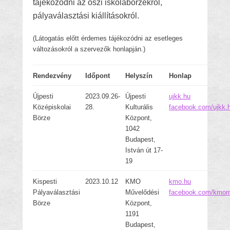
tájékozódni az őszi iskolabörzékről,
pályaválasztási kiállításokról.
(Látogatás előtt érdemes tájékozódni az esetleges
változásokról a szervezők honlapján.)
Rendezvény
Időpont
Helyszín
Honlap
Újpesti
2023.09.26-
Újpesti
ujkk.hu
Középiskolai
28.
Kulturális
facebook.com/ujkk.
Börze
Központ,
1042
Budapest,
István út 17-
19
Kispesti
2023.10.12
KMO
kmo.hu
Pályaválasztási
Művelődési
facebook.com/kmo
Börze
Központ,
1191
Budapest,