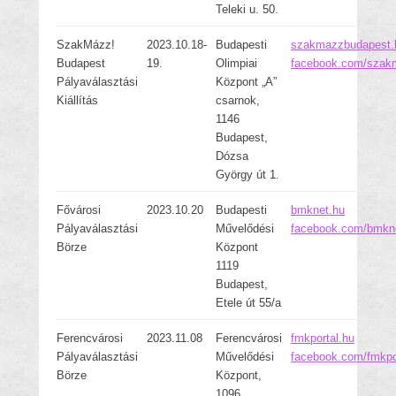
Teleki u. 50.
SzakMázz!
2023.10.18-
Budapesti
szakmazzbudapest.
Budapest
19.
Olimpiai
facebook.com/szak
Pályaválasztási
Központ „A”
Kiállítás
csarnok,
1146
Budapest,
Dózsa
György út 1.
Fővárosi
2023.10.20
Budapesti
bmknet.hu
Pályaválasztási
Művelődési
facebook.com/bmkn
Börze
Központ
1119
Budapest,
Etele út 55/a
Ferencvárosi
2023.11.08
Ferencvárosi
fmkportal.hu
Pályaválasztási
Művelődési
facebook.com/fmkpo
Börze
Központ,
1096