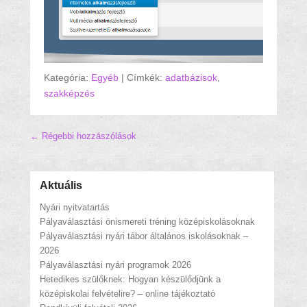
Kategória:
Egyéb
|
Címkék:
adatbázisok
,
szakképzés
Hozzászólás navigáció
←
Régebbi hozzászólások
Aktuális
Nyári nyitvatartás
Pályaválasztási önismereti tréning középiskolásoknak
Pályaválasztási nyári tábor általános iskolásoknak –
2026
Pályaválasztási nyári programok 2026
Hetedikes szülőknek: Hogyan készülődjünk a
középiskolai felvételire? – online tájékoztató