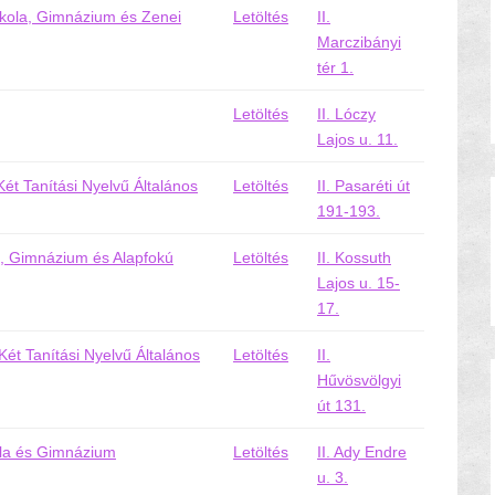
skola, Gimnázium és Zenei
Letöltés
II.
Marczibányi
tér 1.
Letöltés
II. Lóczy
Lajos u. 11.
ét Tanítási Nyelvű Általános
Letöltés
II. Pasaréti út
191-193.
la, Gimnázium és Alapfokú
Letöltés
II. Kossuth
Lajos u. 15-
17.
t Tanítási Nyelvű Általános
Letöltés
II.
Hűvösvölgyi
út 131.
ola és Gimnázium
Letöltés
II. Ady Endre
u. 3.