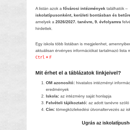
A listán azok a
fővárosi intézmények
találhatók –
iskolatípusonként, kerületi bontásban és betű
amelyek a
2026/2027. tanévre, 9. évfolyamra
felvé
hirdettek.
Egy iskola több listában is megjelenhet, amennyiben
aktuálisan érvényes információkat tartalmazó list
Ctrl
+
F
Mit érhet el a táblázatok linkjeivel?
OM azonosító:
hivatalos intézményi informác
eredmények
Iskola:
az intézmény saját honlapja
Felvételi tájékoztató:
az adott tanévre szóló 
Cím:
tömegközlekedési útvonaltervezés az is
Ugrás az iskolatípus