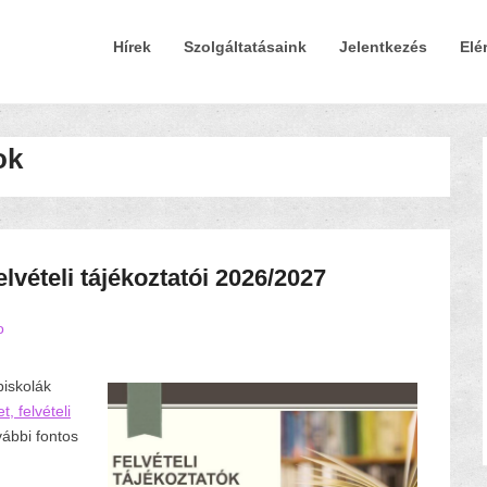
Elsődleges Menü
Tovább a tartalomra
Hírek
Szolgáltatásaink
Jelentkezés
Elé
ok
lvételi tájékoztatói 2026/2027
o
piskolák
, felvételi
vábbi fontos