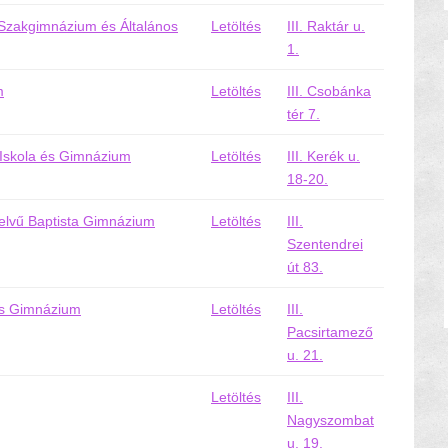
Szakgimnázium és Általános
Letöltés
III. Raktár u.
1.
m
Letöltés
III. Csobánka
tér 7.
s Iskola és Gimnázium
Letöltés
III. Kerék u.
18-20.
elvű Baptista Gimnázium
Letöltés
III.
Szentendrei
út 83.
és Gimnázium
Letöltés
III.
Pacsirtamező
u. 21.
Letöltés
III.
Nagyszombat
u. 19.