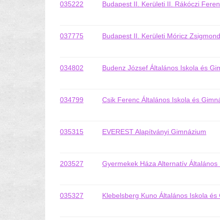
035222
Budapest II. Kerületi II. Rákóczi Fer
037775
Budapest II. Kerületi Móricz Zsigmo
034802
Budenz József Általános Iskola és G
034799
Csik Ferenc Általános Iskola és Gim
035315
EVEREST Alapítványi Gimnázium
203527
Gyermekek Háza Alternatív Általános
035327
Klebelsberg Kuno Általános Iskola é