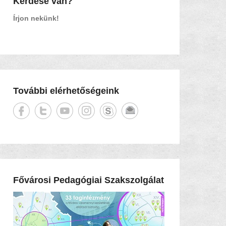
Kérdése van?
Írjon nekünk!
További elérhetőségeink
Fővárosi Pedagógiai Szakszolgálat