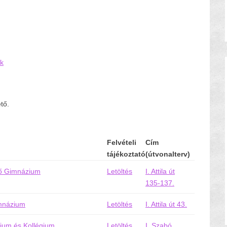
ák
tő.
Felvételi
Cím
tájékoztató
(útvonalterv)
ső Gimnázium
Letöltés
I. Attila út
135-137.
imnázium
Letöltés
I. Attila út 43.
ium és Kollégium
Letöltés
I. Szabó