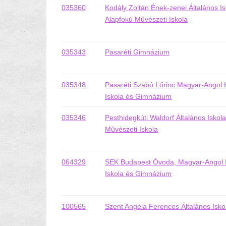
035360
Kodály Zoltán Ének-zenei Általános I
Alapfokú Művészeti Iskola
035343
Pasaréti Gimnázium
035348
Pasaréti Szabó Lőrinc Magyar-Angol K
Iskola és Gimnázium
035346
Pesthidegkúti Waldorf Általános Isko
Művészeti Iskola
064329
SEK Budapest Óvoda, Magyar-Angol Ké
Iskola és Gimnázium
100565
Szent Angéla Ferences Általános Isk