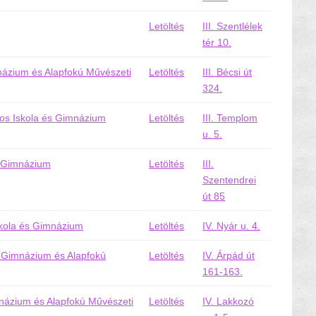
Letöltés
III. Szentlélek
tér 10.
názium és Alapfokú Művészeti
Letöltés
III. Bécsi út
324.
nos Iskola és Gimnázium
Letöltés
III. Templom
u. 5.
t Gimnázium
Letöltés
III.
Szentendrei
út 85
skola és Gimnázium
Letöltés
IV. Nyár u. 4.
a, Gimnázium és Alapfokú
Letöltés
IV. Árpád út
161-163.
mnázium és Alapfokú Művészeti
Letöltés
IV. Lakkozó