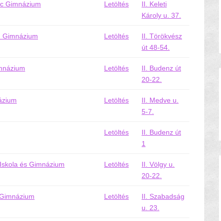
enc Gimnázium
Letöltés
II. Keleti
Károly u. 37.
nd Gimnázium
Letöltés
II. Törökvész
út 48-54.
imnázium
Letöltés
II. Budenz út
20-22.
názium
Letöltés
II. Medve u.
5-7.
Letöltés
II. Budenz út
1
 Iskola és Gimnázium
Letöltés
II. Völgy u.
20-22.
s Gimnázium
Letöltés
II. Szabadság
u. 23.