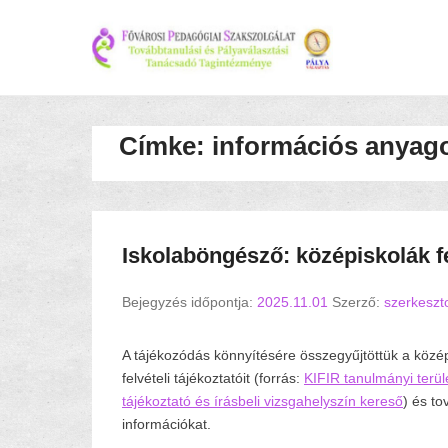
Címke:
információs anyag
Iskolaböngésző: középiskolák fe
Bejegyzés időpontja:
2025.11.01
Szerző:
szerkeszt
A tájékozódás könnyítésére összegyűjtöttük a közé
felvételi tájékoztatóit (forrás:
KIFIR tanulmányi terület
tájékoztató és írásbeli vizsgahelyszín kereső
) és to
információkat.