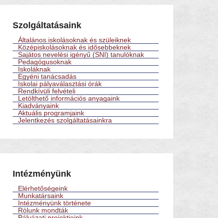
Szolgáltatásaink
Általános iskolásoknak és szüleiknek
Középiskolásoknak és idősebbeknek
Sajátos nevelési igényű (SNI) tanulóknak
Pedagógusoknak
Iskoláknak
Egyéni tanácsadás
Iskolai pályaválasztási órák
Rendkívüli felvételi
Letölthető információs anyagaink
Kiadványaink
Aktuális programjaink
Jelentkezés szolgáltatásainkra
Intézményünk
Elérhetőségeink
Munkatársaink
Intézményünk története
Rólunk mondták
Pályázati projektjeink