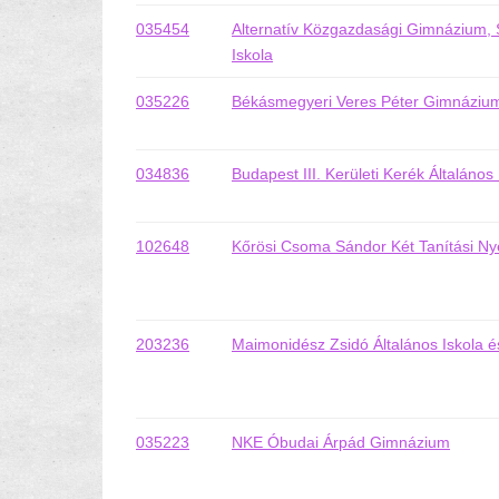
035454
Alternatív Közgazdasági Gimnázium, 
Iskola
035226
Békásmegyeri Veres Péter Gimnáziu
034836
Budapest III. Kerületi Kerék Általáno
102648
Kőrösi Csoma Sándor Két Tanítási Ny
203236
Maimonidész Zsidó Általános Iskola 
035223
NKE Óbudai Árpád Gimnázium