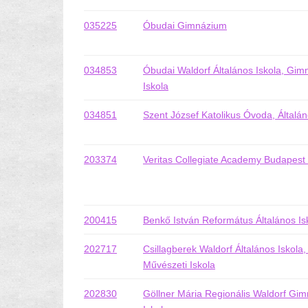
035225
Óbudai Gimnázium
034853
Óbudai Waldorf Általános Iskola, Gim
Iskola
034851
Szent József Katolikus Óvoda, Általá
203374
Veritas Collegiate Academy Budapes
200415
Benkő István Református Általános I
202717
Csillagberek Waldorf Általános Iskol
Művészeti Iskola
202830
Göllner Mária Regionális Waldorf Gi