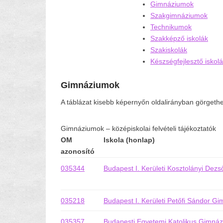
Gimnáziumok
Szakgimnáziumok
Technikumok
Szakképző iskolák
Szakiskolák
Készségfejlesztő iskol
Gimnáziumok
A táblázat kisebb képernyőn oldalirányban görgethe
Gimnáziumok – középiskolai felvételi tájékoztatók
OM
Iskola (honlap)
azonosító
035344
Budapest I. Kerületi Kosztolányi Dez
035218
Budapest I. Kerületi Petőfi Sándor G
035357
Budapesti Egyetemi Katolikus Gimnáz