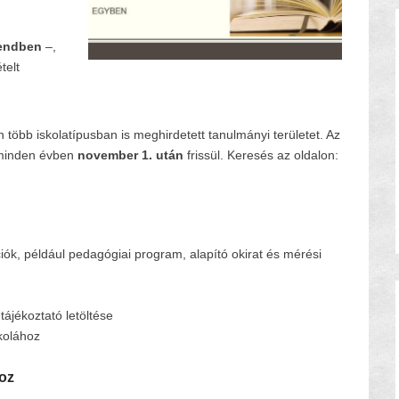
rendben
–,
telt
 több iskolatípusban is meghirdetett tanulmányi területet. Az
a minden évben
november 1. után
frissül. Keresés az oldalon:
iók, például pedagógiai program, alapító okirat és mérési
tájékoztató letöltése
kolához
hoz