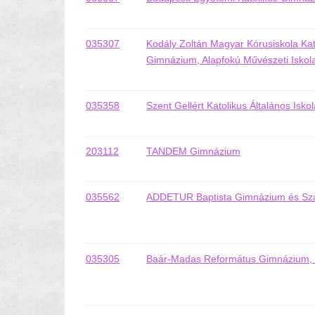
035307
Kodály Zoltán Magyar Kórusiskola Kato
Gimnázium, Alapfokú Művészeti Isko
035358
Szent Gellért Katolikus Általános Isk
203112
TANDEM Gimnázium
035562
ADDETUR Baptista Gimnázium és Sza
035305
Baár-Madas Református Gimnázium, Ál