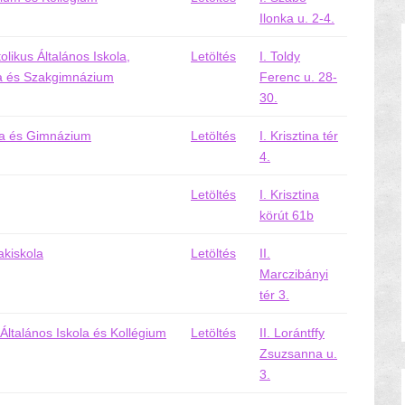
Ilonka u. 2-4.
likus Általános Iskola,
Letöltés
I. Toldy
la és Szakgimnázium
Ferenc u. 28-
30.
ola és Gimnázium
Letöltés
I. Krisztina tér
4.
Letöltés
I. Krisztina
körút 61b
kiskola
Letöltés
II.
Marczibányi
tér 3.
talános Iskola és Kollégium
Letöltés
II. Lorántffy
Zsuzsanna u.
3.