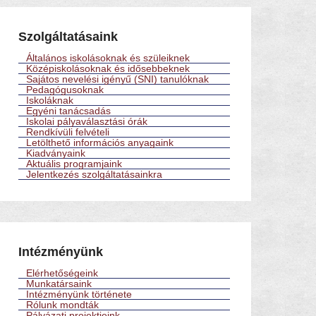
Szolgáltatásaink
Általános iskolásoknak és szüleiknek
Középiskolásoknak és idősebbeknek
Sajátos nevelési igényű (SNI) tanulóknak
Pedagógusoknak
Iskoláknak
Egyéni tanácsadás
Iskolai pályaválasztási órák
Rendkívüli felvételi
Letölthető információs anyagaink
Kiadványaink
Aktuális programjaink
Jelentkezés szolgáltatásainkra
Intézményünk
Elérhetőségeink
Munkatársaink
Intézményünk története
Rólunk mondták
Pályázati projektjeink