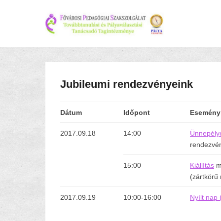
Jubileumi rendezvényeink
Dátum
Időpont
Esemény
2017.09.18
14:00
Ünnepély
rendezvé
15:00
Kiállítás
m
(zártkörű
2017.09.19
10:00-16:00
Nyílt nap