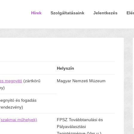
Elsődleges Menü
Tovább a tartalomra
Hírek
Szolgáltatásaink
Jelentkezés
Elé
Helyszín
es megnyitó
(zártkörű
Magyar Nemzeti Múzeum
ny)
egnyitó és fogadás
 rendezvény)
 (szakmai műhelyek)
FPSZ Továbbtanulási és
Pályaválasztási
Tagintézménye (Vas u.)