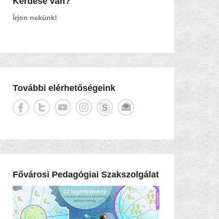
Kérdése van?
Írjon nekünk!
További elérhetőségeink
Fővárosi Pedagógiai Szakszolgálat