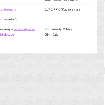
onferencia
ELTE PPK (Kazinczy u.)
t
bemutató
dezvény –
videopályázat
Vörösmarty Mihály
hirdetése
Gimnázium