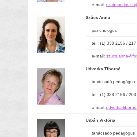
e-mail:
szatmari.laszlo
Szűcs Anna
pszichológus
tel.: (1) 338 2156 / 217
e-mail:
szucs.anna@fps
Udvorka Tiborné
tanácsadó pedagógus
tel.: (1) 338 2156 / 203
e-mail:
udvorka.tiborn
Urbán Viktória
tanácsadó pedagógus