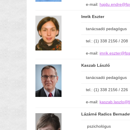
e-mail:
hajdu.endre@fps
Imrik Eszter
tanácsadó pedagógus
tel.: (1) 338 2156 / 208
e-mail:
imrik.eszter@fps
Kaszab László
tanácsadó pedagógus
tel.: (1) 338 2156 / 226
e-mail:
kaszab.laszlo@f
Lázárné Radics Bernade
pszichológus