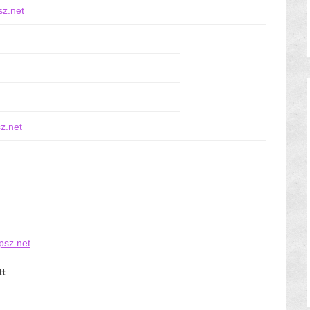
z.net
z.net
psz.net
tt