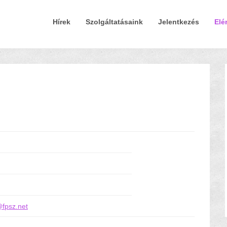
Elsődleges Menü
Tovább a tartalomra
Hírek
Szolgáltatásaink
Jelentkezés
Elé
fpsz.net