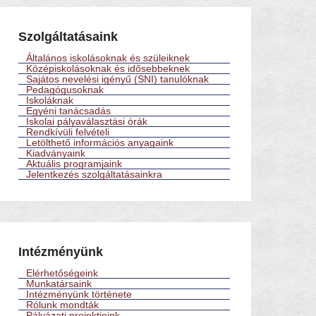
Szolgáltatásaink
Általános iskolásoknak és szüleiknek
Középiskolásoknak és idősebbeknek
Sajátos nevelési igényű (SNI) tanulóknak
Pedagógusoknak
Iskoláknak
Egyéni tanácsadás
Iskolai pályaválasztási órák
Rendkívüli felvételi
Letölthető információs anyagaink
Kiadványaink
Aktuális programjaink
Jelentkezés szolgáltatásainkra
Intézményünk
Elérhetőségeink
Munkatársaink
Intézményünk története
Rólunk mondták
Pályázati projektjeink