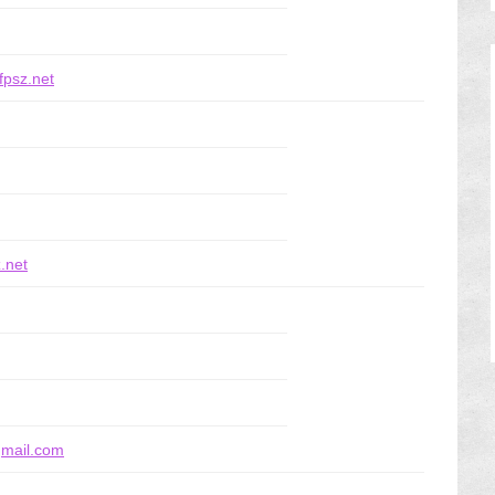
fpsz.net
z.net
mail.com