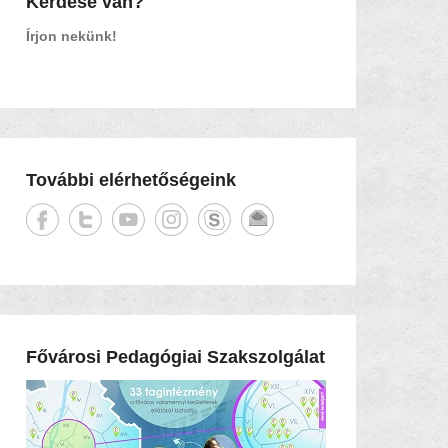
Kérdése van?
Írjon nekünk!
További elérhetőségeink
Fővárosi Pedagógiai Szakszolgálat