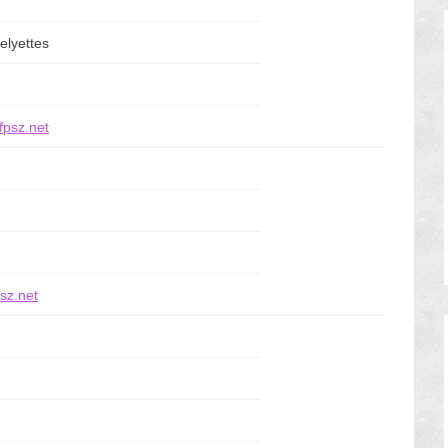
lyettes
fpsz.net
sz.net