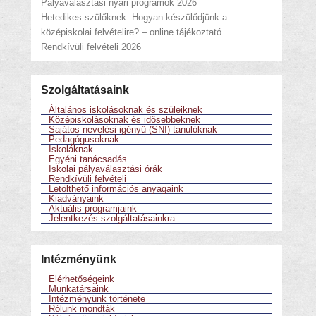
Pályaválasztási nyári programok 2026
Hetedikes szülőknek: Hogyan készülődjünk a
középiskolai felvételire? – online tájékoztató
Rendkívüli felvételi 2026
Szolgáltatásaink
Általános iskolásoknak és szüleiknek
Középiskolásoknak és idősebbeknek
Sajátos nevelési igényű (SNI) tanulóknak
Pedagógusoknak
Iskoláknak
Egyéni tanácsadás
Iskolai pályaválasztási órák
Rendkívüli felvételi
Letölthető információs anyagaink
Kiadványaink
Aktuális programjaink
Jelentkezés szolgáltatásainkra
Intézményünk
Elérhetőségeink
Munkatársaink
Intézményünk története
Rólunk mondták