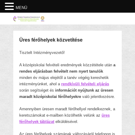
MENÜ
Üres férőhelyek közvetítése
Tisztelt Intézményvezető!
A középiskolai felvételi eredmények közzététele után
a
rendes eljárásban felvételt nem nyert tanulók
minden év május elejétől a tanév végéig kereshetik
intézményünket, ahol a
rendkívüli felvételi eljárás
során segítséget és
információt nyújtunk az üresen
maradt középiskolai férőhelyekre
való jelentkezésre.
Amennyiben üresen maradt férőhellyel rendelkeznek, a
keretszámokat e-mailben közölhetik velünk az
üres
férőhelyek táblázat
elküldésével.
Az üres férőhelyek számának változásáról telefonon is