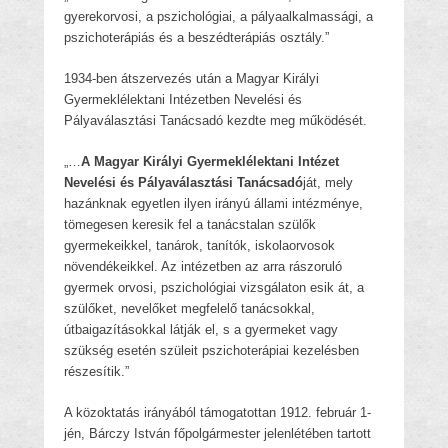
gyerekorvosi, a pszichológiai, a pályaalkalmassági, a
pszichoterápiás és a beszédterápiás osztály.”
1934-ben átszervezés után a Magyar Királyi
Gyermeklélektani Intézetben Nevelési és
Pályaválasztási Tanácsadó kezdte meg működését.
„…
A Magyar Királyi Gyermeklélektani Intézet
Nevelési és Pályaválasztási Tanácsadó
ját, mely
hazánknak egyetlen ilyen irányú állami intézménye,
tömegesen keresik fel a tanácstalan szülők
gyermekeikkel, tanárok, tanítók, iskolaorvosok
növendékeikkel. Az intézetben az arra rászoruló
gyermek orvosi, pszichológiai vizsgálaton esik át, a
szülőket, nevelőket megfelelő tanácsokkal,
útbaigazításokkal látják el, s a gyermeket vagy
szükség esetén szüleit pszichoterápiai kezelésben
részesítik.”
A közoktatás irányából támogatottan 1912. február 1-
jén, Bárczy István főpolgármester jelenlétében tartott