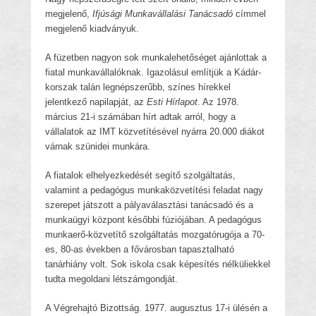
megjelenő,
Ifjúsági Munkavállalási Tanácsadó
címmel
megjelenő kiadványuk.
A füzetben nagyon sok munkalehetőséget ajánlottak a
fiatal munkavállalóknak. Igazolásul említjük a Kádár-
korszak talán legnépszerűbb, színes hírekkel
jelentkező napilapját, az
Esti Hírlapot
. Az 1978.
március 21-i számában hírt adtak arról, hogy a
vállalatok az IMT közvetítésével nyárra 20.000 diákot
várnak szünidei munkára.
A fiatalok elhelyezkedését segítő szolgáltatás,
valamint a pedagógus munkaközvetítési feladat nagy
szerepet játszott a pályaválasztási tanácsadó és a
munkaügyi központ későbbi fúziójában. A pedagógus
munkaerő-közvetítő szolgáltatás mozgatórugója a 70-
es, 80-as években a fővárosban tapasztalható
tanárhiány volt. Sok iskola csak képesítés nélküliekkel
tudta megoldani létszámgondját.
A Végrehajtó Bizottság. 1977. augusztus 17-i ülésén a