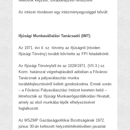
felelősök képzési, továbbképzési rendszere.
Az intézet rövidesen egy intézményegységgel bővült:
Ifjúsági Munkavállalási Tanácsadó (IMT)
Az 1971. évi 4. sz. törvény az ifjúságról (röviden
Ifjúsági Törvény) tovább bővítette az FPI feladatkörét.
Az Ifjúsági Törvényből és az 1029/1971. (VII.3.) sz.
Korm. határozat végrehajtásából adódóan a Fővárosi
Tanácsnak a pályaválasztás munka
továbbfejlesztéséről kellett gondoskodnia. Ennek során
– a Fővárosi Pályaválasztási Intézet keretein belül –
létrehozták az Ifjúsági Munkaerőgazdálkodási Hivatalt,
amely az első munkába lépők elhelyezésével
foglalkozott.
Az MSZMP Gazdaságpolitikai Bizottságának 1972.
június 30-án keltezett helyzetértékelésében javaslat