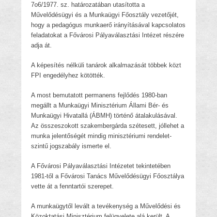
7o6/1977. sz. határozatában utasította a
Művelődésügyi és a Munkaügyi Főosztály vezetőjét,
hogy a pedagógus munkaerő irányításával kapcsolatos
feladatokat a Fővárosi Pályaválasztási Intézet részére
adja át.
A képesítés nélküli tanárok alkalmazását többek közt
FPI engedélyhez kötötték.
A most bemutatott permanens fejlődés 1980-ban
megállt a Munkaügyi Minisztérium Állami Bér- és
Munkaügyi Hivatallá (ÁBMH) történő átalakulásával.
Az összeszokott szakembergárda szétesett, jóllehet a
munka jelentőségét mindig minisztériumi rendelet-
szintű jogszabály ismerte el.
A Fővárosi Pályaválasztási Intézetet tekintetében
1981-től a Fővárosi Tanács Művelődésügyi Főosztálya
vette át a fenntartói szerepet.
A munkaügytől levált a tevékenység a Művelődési és
Közoktatási Minisztérium felügyelete alá került. A