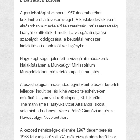
Bizottságával közösen.
A
pszichológiai
csoport 1967 decemberében
kezdhette el a tevékenységét. A késlekedés okaként
elsősorban a megfelelő felszereltség, műszerezettség
hiányát említették. Emellett a vizsgálati eljárási
szabályok kidolgozása, a beutalási rendszer
kialakítása is több időt vett igénybe.
Nagy segítséget jelentett a vizsgálati módszerek
kialakításában a Munkaügyi Minisztérium
Munkalélektani Intézetétől kapott útmutatás.
A pszichológiai tanácsadás egyébként először kísérleti
jelleggel indult be, és kihelyezett telephelyeken
működött. Ilyen volt a Budapest, XIII. kerületi
Thälmann (ma Fiastyúk) utcai Általános Iskola,
valamint a budapesti Veres Pálné Gimnázium, és a
Hűvösvölgyi Nevelőotthon.
A kezdeti nehézségek ellenére 1967 decembere és
1968 februárja között 741 diák vizsgálatára került sor.