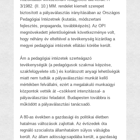
3/1982. (II. 10.) MM. rendelet kiemelt szerepet
biztosított a pályaválasztás irányításában az Országos
Pedagógiai Intézetnek (kutatás, módszertani
fejlesztés, propaganda, továbbképzés). Az OPI
megnövekedett jelentőségének következménye volt,
hogy néhány év elteltével a tevékenység kizárólag a
megyei pedagógiai intézetek ellátási körébe került.
Ám a pedagógiai intézetek szerteágazó
tevékenységük (a pedagógusok szakmai képzése,
szakfelügyelete stb.) és korlátozott anyagi lehetőségük
miatt nem tudták a pályaválasztási munkát kellő
mértékben felvállalni, ezért a megalakuló munkaügyi
központok vették át –csökkent intenzitással- a
pályaválasztási feladatot. Budapesten továbbra is
működött a pályaválasztási tanácsadó.
A 80-as években a gazdasági és politikai életben
hatalmas változások zajlottak. Az évtizedek óta
regnáló szocialista államhatalom súlyos válságba
került. Az állam adósságcsapdába került, a gazdaság