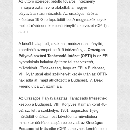
Az úttörő szerepet betöltő fővárosi intézmény
mintájára aztán sorra alakultak a megyei
pályaválasztási intézetek. Az országos hálózat
kiépítése 1972-re fejeződött be. A megyeszékhelyek
mellett rövidesen központi irányító szervezet (OPTI) is
alakult.
A később alapított, szakmai, módszertani irányító,
koordináló szerepet betöltő intézmény, a
Országos
Pályaválasztási Tanácsadó Intézet (OPTI)
is az
FPI
nyomdokain haladva építette fel szervezetét,
működését. (Érdekesség, hogy az
FPI
a Budapest,
VII. Nyár utcai első székhelyét két év után az OPTI-
nak adta át, majd átköltözött a Budapest, V. Deák
Ferenc utca 17. szám alá.
Az Országos Pályaválasztási Tanácsadó Intézetnek
később a Budapest, VIII. Könyves Kálmán körút 48-
52. sz. lett a székhelye. 1981. augusztus 1-jéig
működött önállóan, ezt követően a művelődési
miniszter döntése alapján beleolvadt az
Országos
Pedagógiai Intézet
be (OPI), amelynek keretén belül