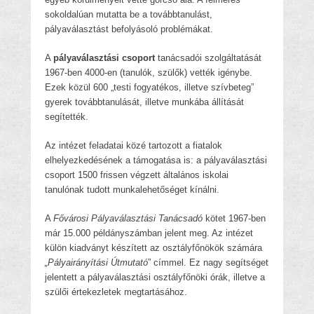
sokoldalúan mutatta be a továbbtanulást,
pályaválasztást befolyásoló problémákat.
A
pályaválasztási csoport
tanácsadói szolgáltatását
1967-ben 4000-en (tanulók, szülők) vették igénybe.
Ezek közül 600 „testi fogyatékos, illetve szívbeteg”
gyerek továbbtanulását, illetve munkába állítását
segítették.
Az intézet feladatai közé tartozott a fiatalok
elhelyezkedésének a támogatása is: a pályaválasztási
csoport 1500 frissen végzett általános iskolai
tanulónak tudott munkalehetőséget kínálni.
A
Fővárosi Pályaválasztási Tanácsadó
kötet 1967-ben
már 15.000 példányszámban jelent meg. Az intézet
külön kiadványt készített az osztályfőnökök számára
„Pályairányítási Útmutató
” címmel. Ez nagy segítséget
jelentett a pályaválasztási osztályfőnöki órák, illetve a
szülői értekezletek megtartásához.