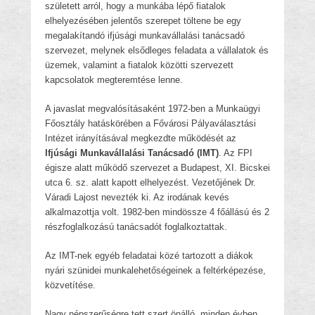
született arról, hogy a munkába lépő fiatalok
elhelyezésében jelentős szerepet töltene be egy
megalakítandó ifjúsági munkavállalási tanácsadó
szervezet, melynek elsődleges feladata a vállalatok és
üzemek, valamint a fiatalok közötti szervezett
kapcsolatok megteremtése lenne.
A javaslat megvalósításaként 1972-ben a Munkaügyi
Főosztály hatáskörében a Fővárosi Pályaválasztási
Intézet irányításával megkezdte működését az
Ifjúsági Munkavállalási Tanácsadó
(IMT)
. Az FPI
égisze alatt működő szervezet a Budapest, XI. Bicskei
utca 6. sz. alatt kapott elhelyezést. Vezetőjének Dr.
Váradi Lajost nevezték ki. Az irodának kevés
alkalmazottja volt. 1982-ben mindössze 4 főállású és 2
részfoglalkozású tanácsadót foglalkoztattak.
Az IMT-nek egyéb feladatai közé tartozott a diákok
nyári szünidei munkalehetőségeinek a feltérképezése,
közvetítése.
Nagy népszerűségre tett szert önálló, minden évben