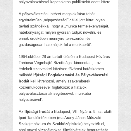
pályaválasztással kapcsolatos publikációt adott közre.
A pályaválasztási intézet megalakítása tehát
egyértelműen „népgazdasági” céllal jött létre: olyan
távlati szándékkal, hogy a „munka termelékenységét,
hatékonyságát milyen gyorsan tudjuk növelni, és
ennek érdekében mennyire tervszerűen és
gazdaságosan használjuk fel a munkaerőt”.
1964.október 28-án tartott ülésén a Budapest Főváros
Tanácsa Végrehajtó Bizottsága. kimondta: „…az
érdekelt szervekkel közösen fővárosi hatáskörben
működő
Ifjúsági Foglakoztatási és Pályaválasztási
Irodá
t kell létrehozni, amely szakemberek
közreműködésével foglalkozik a fiatalok
pályaválasztásának segítésével, munkába
helyezésével”.
Az
Ifjúsági Irodát
a Budapest, VII. Nyár u. 9. sz. alatti
Ipari Tanulóintézetben (ma Arany János Műszaki
Szakgimnázium és Szakközépiskola) helyezték el,
ahol orvosi vizsgálatokat, filmfelvételek bemutatását