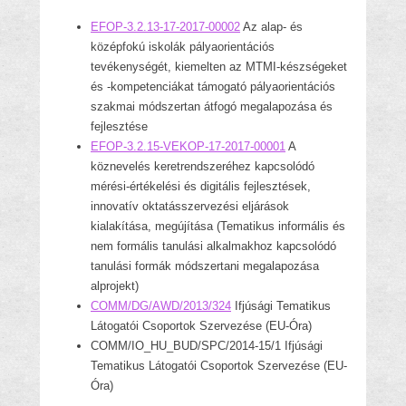
EFOP-3.2.13-17-2017-00002
Az alap- és
középfokú iskolák pályaorientációs
tevékenységét, kiemelten az MTMI-készségeket
és -kompetenciákat támogató pályaorientációs
szakmai módszertan átfogó megalapozása és
fejlesztése
EFOP-3.2.15-VEKOP-17-2017-00001
A
köznevelés keretrendszeréhez kapcsolódó
mérési-értékelési és digitális fejlesztések,
innovatív oktatásszervezési eljárások
kialakítása, megújítása (Tematikus informális és
nem formális tanulási alkalmakhoz kapcsolódó
tanulási formák módszertani megalapozása
alprojekt)
COMM/DG/AWD/2013/324
Ifjúsági Tematikus
Látogatói Csoportok Szervezése (EU-Óra)
COMM/IO_HU_BUD/SPC/2014-15/1 Ifjúsági
Tematikus Látogatói Csoportok Szervezése (EU-
Óra)