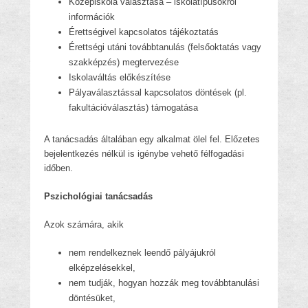
Középiskola választása – iskolatípusokról
információk
Érettségivel kapcsolatos tájékoztatás
Érettségi utáni továbbtanulás (felsőoktatás vagy
szakképzés) megtervezése
Iskolaváltás előkészítése
Pályaválasztással kapcsolatos döntések (pl.
fakultációválasztás) támogatása
A tanácsadás általában egy alkalmat ölel fel. Előzetes
bejelentkezés nélkül is igénybe vehető félfogadási
időben.
Pszichológiai tanácsadás
Azok számára, akik
nem rendelkeznek leendő pályájukról
elképzelésekkel,
nem tudják, hogyan hozzák meg továbbtanulási
döntésüket,