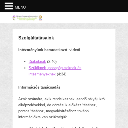
MENÜ
Szolgáltatásaink
Intézményünk bemutatkozó videói
Diákoknak
(2:40)
Szülőknek, pedagógusoknak és
intézményeknek
(4:34)
Információs tanácsadás
Azok számára, akik rendelkeznek leendő pályájukról
elképzelésekkel, de döntésük előkészítéséhez,
pontosításához, megvalósításához további
információkra van szükségük.