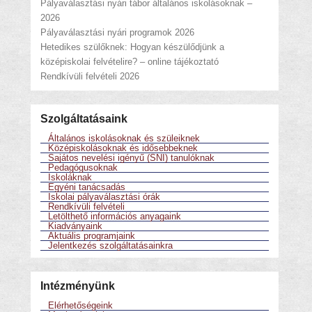
Pályaválasztási nyári tábor általános iskolásoknak –
2026
Pályaválasztási nyári programok 2026
Hetedikes szülőknek: Hogyan készülődjünk a
középiskolai felvételire? – online tájékoztató
Rendkívüli felvételi 2026
Szolgáltatásaink
Általános iskolásoknak és szüleiknek
Középiskolásoknak és idősebbeknek
Sajátos nevelési igényű (SNI) tanulóknak
Pedagógusoknak
Iskoláknak
Egyéni tanácsadás
Iskolai pályaválasztási órák
Rendkívüli felvételi
Letölthető információs anyagaink
Kiadványaink
Aktuális programjaink
Jelentkezés szolgáltatásainkra
Intézményünk
Elérhetőségeink