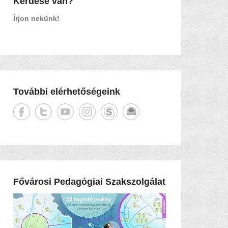
Kérdése van?
Írjon nekünk!
További elérhetőségeink
Fővárosi Pedagógiai Szakszolgálat