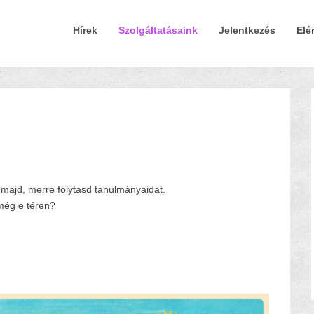
Elsődleges Menü
Tovább a tartalomra
Hírek
Szolgáltatásaink
Jelentkezés
Elé
 majd, merre folytasd tanulmányaidat.
még e téren?