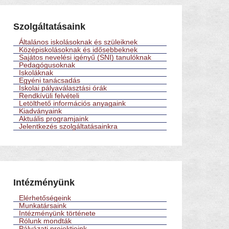
Szolgáltatásaink
Általános iskolásoknak és szüleiknek
Középiskolásoknak és idősebbeknek
Sajátos nevelési igényű (SNI) tanulóknak
Pedagógusoknak
Iskoláknak
Egyéni tanácsadás
Iskolai pályaválasztási órák
Rendkívüli felvételi
Letölthető információs anyagaink
Kiadványaink
Aktuális programjaink
Jelentkezés szolgáltatásainkra
Intézményünk
Elérhetőségeink
Munkatársaink
Intézményünk története
Rólunk mondták
Pályázati projektjeink