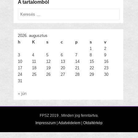
A tartalomból
Keresés
2026. augusztus
h
K
s
c
p
s
v
1
2
3
4
5
6
7
8
9
10
11
12
13
14
15
16
17
18
19
20
21
22
23
24
25
26
27
28
29
30
31
« jún
FPSZ 2019
. Minden jog fenntartva.
Impresszum
|
Adatvédelem
|
Oldaltérkép