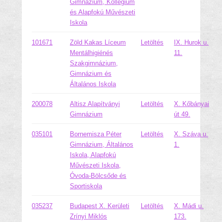
Gimnázium, Kollégium
és Alapfokú Művészeti
Iskola
101671
Zöld Kakas Líceum
Letöltés
IX. Hurok u.
Mentálhigiénés
11.
Szakgimnázium,
Gimnázium és
Általános Iskola
200078
Altisz Alapítványi
Letöltés
X. Kőbányai
Gimnázium
út 49.
035101
Bornemisza Péter
Letöltés
X. Száva u.
Gimnázium, Általános
1.
Iskola, Alapfokú
Művészeti Iskola,
Óvoda-Bölcsőde és
Sportiskola
035237
Budapest X. Kerületi
Letöltés
X. Mádi u.
Zrínyi Miklós
173.