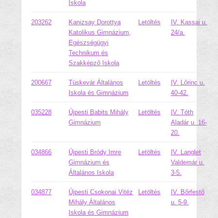
Iskola
203262
Kanizsay Dorottya
Letöltés
IV. Kassai u.
Katolikus Gimnázium,
24/a.
Egészségügyi
Technikum és
Szakképző Iskola
200667
Tüskevár Általános
Letöltés
IV. Lőrinc u.
Iskola és Gimnázium
40-42.
035228
Újpesti Babits Mihály
Letöltés
IV. Tóth
Gimnázium
Aladár u. 16-
20.
034866
Újpesti Bródy Imre
Letöltés
IV. Langlet
Gimnázium és
Valdemár u.
Általános Iskola
3-5.
034877
Újpesti Csokonai Vitéz
Letöltés
IV. Bőrfestő
Mihály Általános
u. 5-9.
Iskola és Gimnázium