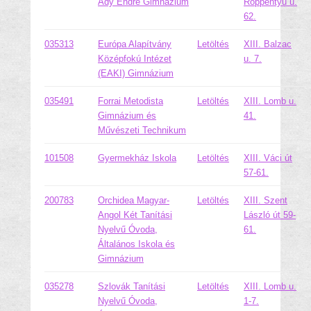
Ady Endre Gimnázium
Röppentyű u.
62.
035313
Európa Alapítvány
Letöltés
XIII. Balzac
Középfokú Intézet
u. 7.
(EAKI) Gimnázium
035491
Forrai Metodista
Letöltés
XIII. Lomb u.
Gimnázium és
41.
Művészeti Technikum
101508
Gyermekház Iskola
Letöltés
XIII. Váci út
57-61.
200783
Orchidea Magyar-
Letöltés
XIII. Szent
Angol Két Tanítási
László út 59-
Nyelvű Óvoda,
61.
Általános Iskola és
Gimnázium
035278
Szlovák Tanítási
Letöltés
XIII. Lomb u.
Nyelvű Óvoda,
1-7.