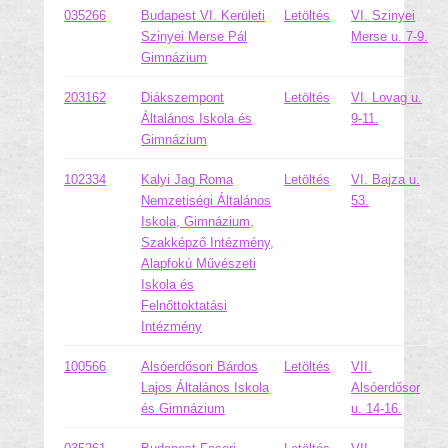
035266
Budapest VI. Kerületi
Letöltés
VI. Szinyei
Szinyei Merse Pál
Merse u. 7-9.
Gimnázium
203162
Diákszempont
Letöltés
VI. Lovag u.
Általános Iskola és
9-11.
Gimnázium
102334
Kalyi Jag Roma
Letöltés
VI. Bajza u.
Nemzetiségi Általános
53.
Iskola, Gimnázium,
Szakképző Intézmény,
Alapfokú Művészeti
Iskola és
Felnőttoktatási
Intézmény
100566
Alsóerdősori Bárdos
Letöltés
VII.
Lajos Általános Iskola
Alsóerdősor
és Gimnázium
u. 14-16.