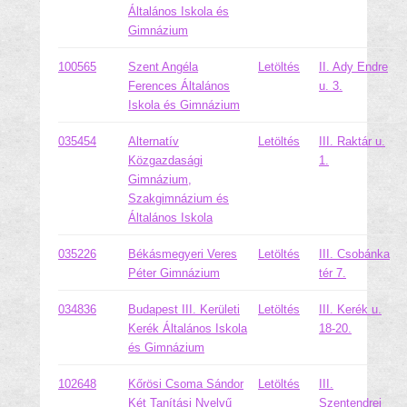
Általános Iskola és
Gimnázium
100565
Szent Angéla
Letöltés
II. Ady Endre
Ferences Általános
u. 3.
Iskola és Gimnázium
035454
Alternatív
Letöltés
III. Raktár u.
Közgazdasági
1.
Gimnázium,
Szakgimnázium és
Általános Iskola
035226
Békásmegyeri Veres
Letöltés
III. Csobánka
Péter Gimnázium
tér 7.
034836
Budapest III. Kerületi
Letöltés
III. Kerék u.
Kerék Általános Iskola
18-20.
és Gimnázium
102648
Kőrösi Csoma Sándor
Letöltés
III.
Két Tanítási Nyelvű
Szentendrei