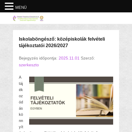
MENÜ
Iskolaböngésző: középiskolák felvételi
tájékoztatói 2026/2027
Bejegyzés időpontja:
2025.11.01
Szerző:
szerkeszto
A
táj
ék
oz
ód
ás
kö
nn
yít