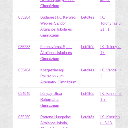
Gimnázium
035284
Budapest IX. Kerületi
Letöltés
IX.
Weöres Sándor
Toronyház u.
Általános Iskola és
21.l.1
Gimnázium
035283
Ferencvárosi Sport
Letöltés
IX. Telepy u.
Általános Iskola és
17.
Gimnázium
035464
Közgazdasági
Letöltés
IX. Vendel u.
Politechnikum
3.
Alternatív Gimnázium
034949
Lónyay Utcai
Letöltés
IX. Kinizsi u.
Református
1-7.
Gimnázium
035260
Patrona Hungariae
Letöltés
IX. Knézich
Általános Iskola,
u. 3-13.