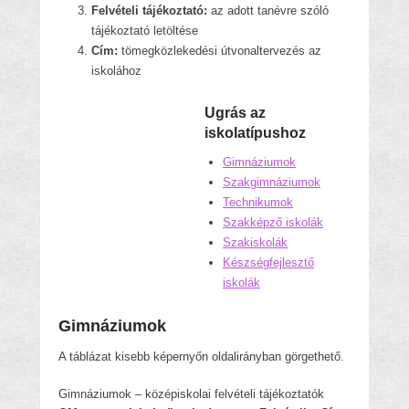
Felvételi tájékoztató:
az adott tanévre szóló
tájékoztató letöltése
Cím:
tömegközlekedési útvonaltervezés az
iskolához
Ugrás az
iskolatípushoz
Gimnáziumok
Szakgimnáziumok
Technikumok
Szakképző iskolák
Szakiskolák
Készségfejlesztő
iskolák
Gimnáziumok
A táblázat kisebb képernyőn oldalirányban görgethető.
Gimnáziumok – középiskolai felvételi tájékoztatók