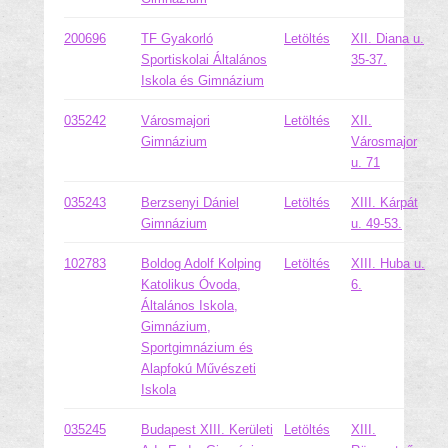
200696
TF Gyakorló
Letöltés
XII. Diana u.
Sportiskolai Általános
35-37.
Iskola és Gimnázium
035242
Városmajori
Letöltés
XII.
Gimnázium
Városmajor
u. 71
035243
Berzsenyi Dániel
Letöltés
XIII. Kárpát
Gimnázium
u. 49-53.
102783
Boldog Adolf Kolping
Letöltés
XIII. Huba u.
Katolikus Óvoda,
6.
Általános Iskola,
Gimnázium,
Sportgimnázium és
Alapfokú Művészeti
Iskola
035245
Budapest XIII. Kerületi
Letöltés
XIII.