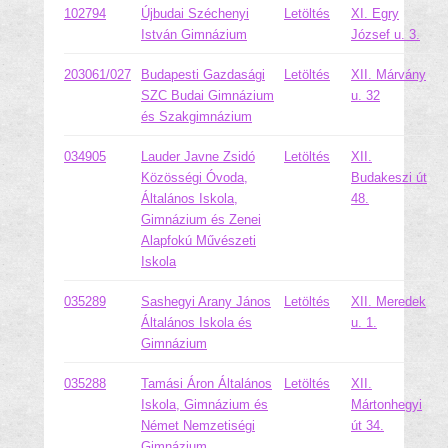
102794
Újbudai Széchenyi
Letöltés
XI. Egry
István Gimnázium
József u. 3.
203061/027
Budapesti Gazdasági
Letöltés
XII. Márvány
SZC Budai Gimnázium
u. 32
és Szakgimnázium
034905
Lauder Javne Zsidó
Letöltés
XII.
Közösségi Óvoda,
Budakeszi út
Általános Iskola,
48.
Gimnázium és Zenei
Alapfokú Művészeti
Iskola
035289
Sashegyi Arany János
Letöltés
XII. Meredek
Általános Iskola és
u. 1.
Gimnázium
035288
Tamási Áron Általános
Letöltés
XII.
Iskola, Gimnázium és
Mártonhegyi
Német Nemzetiségi
út 34.
Gimnázium