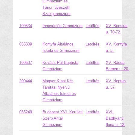
Gimnázium és
Táncművészeti
Szakgimnázium
100534
Innovációs Gimnázium
Letöltés
XV. Bocskai
u. 70-72.
035339
Kontyfa Általános
Letöltés
XV. Kontyfa
Iskola és Gimnázium
u. 5.
100537
Kovács Pál Baptista
Letöltés
XV. Rädda
Gimnázium
Barnen u. 20.
200444
Magyar-Kínai Két
Letöltés
XV. Neptun
Tanítási Nyelvű
u. 57.
Általános Iskola és
Gimnázium
035249
Budapest XVI. Kerületi
Letöltés
XVI.
Szerb Antal
Batthyány
Gimnázium
Ilona u. 12.