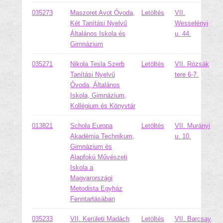
035273
Maszoret Avot Óvoda,
Letöltés
VII.
Két Tanítási Nyelvű
Wesselényi
Általános Iskola és
u. 44.
Gimnázium
035271
Nikola Tesla Szerb
Letöltés
VII. Rózsák
Tanítási Nyelvű
tere 6-7.
Óvoda, Általános
Iskola, Gimnázium,
Kollégium és Könyvtár
013821
Schola Europa
Letöltés
VII. Murányi
Akadémia Technikum,
u. 10.
Gimnázium és
Alapfokú Művészeti
Iskola a
Magyarországi
Metodista Egyház
Fenntartásában
035233
VII. Kerületi Madách
Letöltés
VII. Barcsay