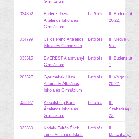
Gimnázium
034802
Budenz József
Letöltés
II. Budenz út
Általános Iskola és
20-22.
Gimnázium
034799
Csik Ferenc Általános
Letöltés
II. Medve u.
Iskola és Gimnázium
5-7.
035315
EVEREST Alapítványi
Letöltés
II. Budenz út
Gimnázium
1
203527
Gyermekek Háza
Letöltés
II. Völgy u.
Alternatív Általános
20-22.
Iskola és Gimnázium
035327
Klebelsberg Kuno
Letöltés
II.
Általános Iskola és
Szabadság u.
Gimnázium
23.
035360
Kodály Zoltán Ének-
Letöltés
II.
zenei Általános Iskola,
Marczibányi