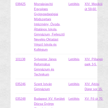
038425
Mozgásjavító
Letöltés
XIV. Mexikói
Egységes
út 59-60.
Gyógypedagógiai
Módszertani
Intézmény, Óvoda,
Általános Iskola,
Gimnázium, Fejlesztő
Nevelés-Oktatást
Végző Iskola és
Kollégium
101138
Sylvester János
Letöltés
XIV. Pillangó
Református
park 3-5.
Gimnázium és
Technikum
035246
Szent István
Letöltés
XIV. Ajtósi
Gimnázium
Dürer sor 15.
035248
Budapest XV. Kerületi
Letöltés
XV. Fő út 70.
Dózsa György