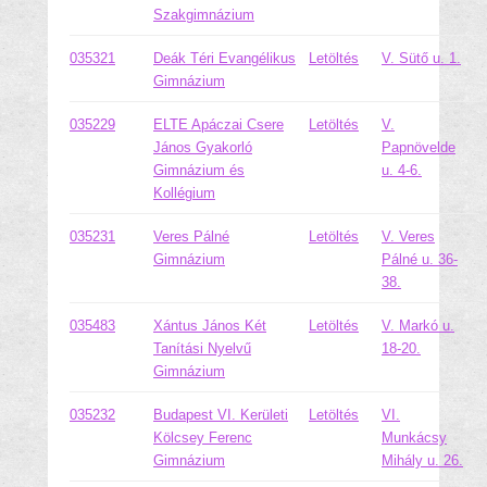
Szakgimnázium
035321
Deák Téri Evangélikus
Letöltés
V. Sütő u. 1.
Gimnázium
035229
ELTE Apáczai Csere
Letöltés
V.
János Gyakorló
Papnövelde
Gimnázium és
u. 4-6.
Kollégium
035231
Veres Pálné
Letöltés
V. Veres
Gimnázium
Pálné u. 36-
38.
035483
Xántus János Két
Letöltés
V. Markó u.
Tanítási Nyelvű
18-20.
Gimnázium
035232
Budapest VI. Kerületi
Letöltés
VI.
Kölcsey Ferenc
Munkácsy
Gimnázium
Mihály u. 26.