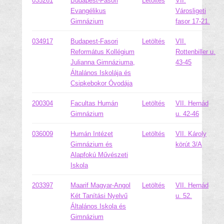
035261
Budapest-Fasori
Letöltés
VII.
Evangélikus
Városligeti
Gimnázium
fasor 17-21.
034917
Budapest-Fasori
Letöltés
VII.
Református Kollégium
Rottenbiller u.
Julianna Gimnáziuma,
43-45
Általános Iskolája és
Csipkebokor Óvodája
200304
Facultas Humán
Letöltés
VII. Hernád
Gimnázium
u. 42-46
036009
Humán Intézet
Letöltés
VII. Károly
Gimnázium és
körút 3/A
Alapfokú Művészeti
Iskola
203397
Maarif Magyar-Angol
Letöltés
VII. Hernád
Két Tanítási Nyelvű
u. 52.
Általános Iskola és
Gimnázium