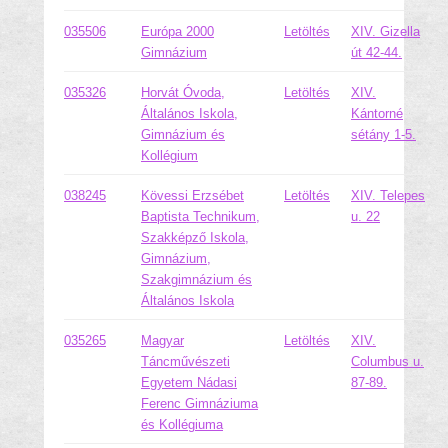
035506
Európa 2000
Letöltés
XIV. Gizella
Gimnázium
út 42-44.
035326
Horvát Óvoda,
Letöltés
XIV.
Általános Iskola,
Kántorné
Gimnázium és
sétány 1-5.
Kollégium
038245
Kövessi Erzsébet
Letöltés
XIV. Telepes
Baptista Technikum,
u. 22
Szakképző Iskola,
Gimnázium,
Szakgimnázium és
Általános Iskola
035265
Magyar
Letöltés
XIV.
Táncművészeti
Columbus u.
Egyetem Nádasi
87-89.
Ferenc Gimnáziuma
és Kollégiuma