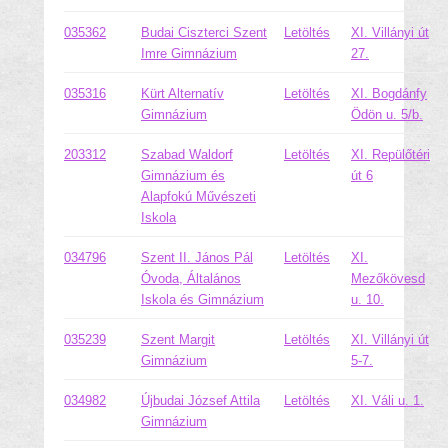
035362
Budai Ciszterci Szent
Letöltés
XI. Villányi út
Imre Gimnázium
27.
035316
Kürt Alternatív
Letöltés
XI. Bogdánfy
Gimnázium
Ödön u. 5/b.
203312
Szabad Waldorf
Letöltés
XI. Repülőtéri
Gimnázium és
út 6
Alapfokú Művészeti
Iskola
034796
Szent II. János Pál
Letöltés
XI.
Óvoda, Általános
Mezőkövesd
Iskola és Gimnázium
u. 10.
035239
Szent Margit
Letöltés
XI. Villányi út
Gimnázium
5-7.
034982
Újbudai József Attila
Letöltés
XI. Váli u. 1.
Gimnázium