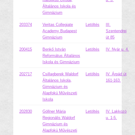
Általános Iskola és
Gimnázium
203374
Veritas Collegiate
Letöltés
III.
Academy Budapest
Szentendrei
Gimnázium
út 85
200415
Benkő István
Letöltés
IV. Nyár u. 4.
Református Általános
Iskola és Gimnázium
202717
Csillagberek Waldorf
Letöltés
IV. Árpád út
Általános Iskola,
161-163.
Gimnázium és
Alapfokú Művészeti
Iskola
202830
Göllner Mária
Letöltés
IV. Lakkozó
Regionális Waldorf
u. 1-5.
Gimnázium és
Alapfokú Művészeti