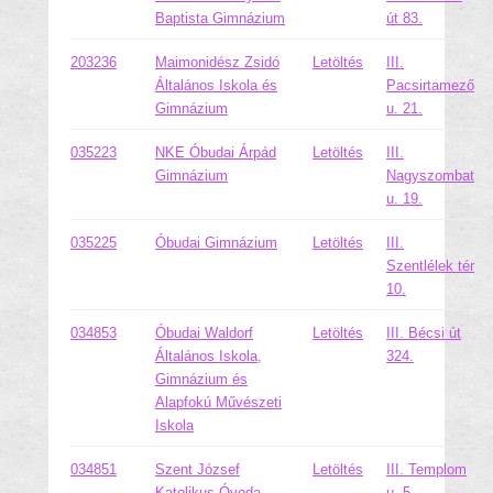
Baptista Gimnázium
út 83.
203236
Maimonidész Zsidó
Letöltés
III.
Általános Iskola és
Pacsirtamező
Gimnázium
u. 21.
035223
NKE Óbudai Árpád
Letöltés
III.
Gimnázium
Nagyszombat
u. 19.
035225
Óbudai Gimnázium
Letöltés
III.
Szentlélek tér
10.
034853
Óbudai Waldorf
Letöltés
III. Bécsi út
Általános Iskola,
324.
Gimnázium és
Alapfokú Művészeti
Iskola
034851
Szent József
Letöltés
III. Templom
Katolikus Óvoda,
u. 5.