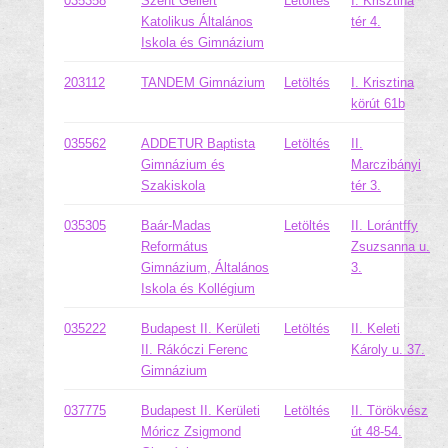
035358
Szent Gellért
Letöltés
I. Krisztina
Katolikus Általános
tér 4.
Iskola és Gimnázium
203112
TANDEM Gimnázium
Letöltés
I. Krisztina
körút 61b
035562
ADDETUR Baptista
Letöltés
II.
Gimnázium és
Marczibányi
Szakiskola
tér 3.
035305
Baár-Madas
Letöltés
II. Lorántffy
Református
Zsuzsanna u.
Gimnázium, Általános
3.
Iskola és Kollégium
035222
Budapest II. Kerületi
Letöltés
II. Keleti
II. Rákóczi Ferenc
Károly u. 37.
Gimnázium
037775
Budapest II. Kerületi
Letöltés
II. Törökvész
Móricz Zsigmond
út 48-54.