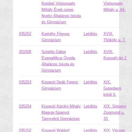
Kerületi Vörösmarty
Vörösmarty
Mihály Ének-zenei,
Mihály u. 64.
Nyelvi Általános Iskola
és Gimnázium
035252
Karinthy Frigyes
Letöltés
XVIII.
Gimnázium
Thököly u. 7.
201505
Sztehlo Gábor
Letöltés
XVIII.
Evangélikus Óvoda,
Kossuth tér 2
Általános Iskola és
Gimnázium
035253
Kispesti Deák Ferenc
Letöltés
XIX.
Gimnázium
Gutenberg
körút 6.
035254
Kispesti Károlyi Mihály
Letöltés
XIX. Simonyi
Magyar-Spanyol
Zsigmond u.
Tannyelvű Gimnázium
33.
035152
Kispesti Waldorf
Letöltés
XIX. Vécsey