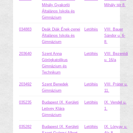
Mihály Gyakorló
Mihály tér 8.
Általános Iskola és
Gimnázium
034883
Deák Diák Ének-zenei
Letöltés
VIII. Bauer
Általános Iskola és
Sándor u. 6-
Gimnázium
8.
203640
Szent Anna
Letöltés
VIII. Bezerédi
Görögkatolikus
u. 16/a
Gimnázium és
Technikum
203492
Szent Benedek
Letöltés
VIII. Práter u.
Gimnázium
11.
035235
Budapest IX. Kerületi
Letöltés
IX. Vendel u.
Leövey Klára
1.
Gimnázium
035282
Budapest IX. Kerületi
Letöltés
IX. Lónyay u.
Szent-Györgyi Albert
4/c-8.