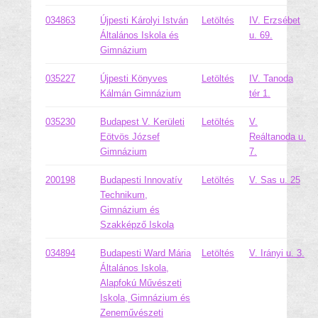
034863
Újpesti Károlyi István
Letöltés
IV. Erzsébet
Általános Iskola és
u. 69.
Gimnázium
035227
Újpesti Könyves
Letöltés
IV. Tanoda
Kálmán Gimnázium
tér 1.
035230
Budapest V. Kerületi
Letöltés
V.
Eötvös József
Reáltanoda u.
Gimnázium
7.
200198
Budapesti Innovatív
Letöltés
V. Sas u. 25
Technikum,
Gimnázium és
Szakképző Iskola
034894
Budapesti Ward Mária
Letöltés
V. Irányi u. 3.
Általános Iskola,
Alapfokú Művészeti
Iskola, Gimnázium és
Zeneművészeti