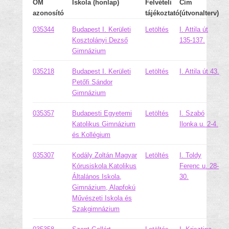
OM
Iskola (honlap)
Felvételi
Cím
azonosító
tájékoztató
(útvonalterv)
035344
Budapest I. Kerületi
Letöltés
I. Attila út
Kosztolányi Dezső
135-137.
Gimnázium
035218
Budapest I. Kerületi
Letöltés
I. Attila út 43.
Petőfi Sándor
Gimnázium
035357
Budapesti Egyetemi
Letöltés
I. Szabó
Katolikus Gimnázium
Ilonka u. 2-4.
és Kollégium
035307
Kodály Zoltán Magyar
Letöltés
I. Toldy
Kórusiskola Katolikus
Ferenc u. 28-
Általános Iskola,
30.
Gimnázium, Alapfokú
Művészeti Iskola és
Szakgimnázium