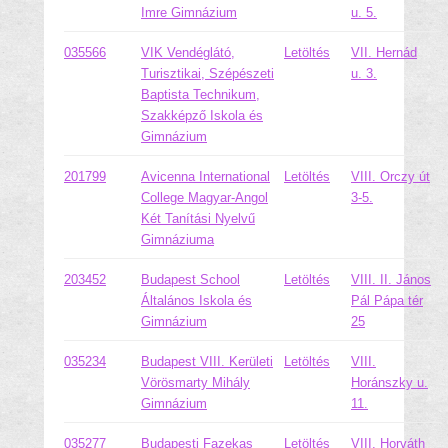
Imre Gimnázium
u. 5.
035566
VIK Vendéglátó,
Letöltés
VII. Hernád
Turisztikai, Szépészeti
u. 3.
Baptista Technikum,
Szakképző Iskola és
Gimnázium
201799
Avicenna International
Letöltés
VIII. Orczy út
College Magyar-Angol
3-5.
Két Tanítási Nyelvű
Gimnáziuma
203452
Budapest School
Letöltés
VIII. II. János
Általános Iskola és
Pál Pápa tér
Gimnázium
25
035234
Budapest VIII. Kerületi
Letöltés
VIII.
Vörösmarty Mihály
Horánszky u.
Gimnázium
11.
035277
Budapesti Fazekas
Letöltés
VIII. Horváth