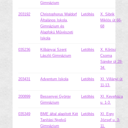
Gimnázium
203192
Christophorus Waldorf
Letöltés
X. Sibrik
Általános Iskola,
Miklós út 66-
Gimnázium és
68
Alapfokú Művészeti
Iskola
035236
Kőbányai Szent
Letöltés
X. Kőrösi
László Gimnázium
Csoma
Sándor út 28-
34.
203431
Adventum Iskola
Letöltés
XI. Villányi út
11-13.
200899
Bessenyei György
Letöltés
XI. Keveháza
Gimnázium
u. 1-3.
035349
BME által alapított Két
Letöltés
XI. Egry
Tanítási Nyelvű
József u. 3-
Gimnázium
11.