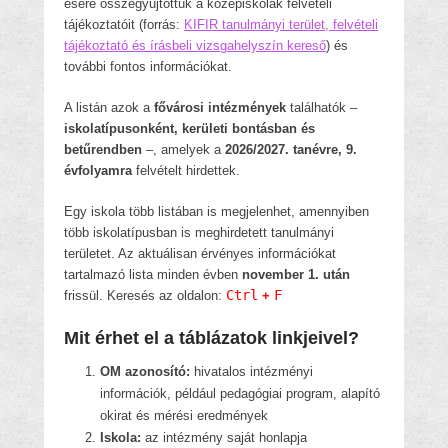
ésére összegyűjtöttük a középiskolák felvételi
tájékoztatóit (forrás:
KIFIR tanulmányi terület, felvételi
tájékoztató és írásbeli vizsgahelyszín kereső
) és
további fontos információkat.
A listán azok a
fővárosi intézmények
találhatók –
iskolatípusonként, kerületi bontásban és
betűrendben
–, amelyek a
2026/2027. tanévre, 9.
évfolyamra
felvételt hirdettek.
Egy iskola több listában is megjelenhet, amennyiben
több iskolatípusban is meghirdetett tanulmányi
területet. Az aktuálisan érvényes információkat
tartalmazó lista minden évben
november 1. után
Ctrl
F
frissül. Keresés az oldalon:
+
Mit érhet el a táblázatok linkjeivel?
OM azonosító:
hivatalos intézményi
információk, például pedagógiai program, alapító
okirat és mérési eredmények
Iskola:
az intézmény saját honlapja