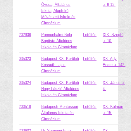
Óvoda, Általános
u. 9-13.
Iskola, Alapfokú
Művészeti Iskola és
Gimnázium
202936
Pannonhalmi Béla
Letöltés
XIX. Szegfű
Baptista Általános
u. 10.
Iskola és Gimnázium
035323
Budapest XX. Kerületi
Letöltés
XX. Ady
Kossuth Lajos
Endre u. 142.
Gimnázium
035324
Budapest XX. Kerületi
Letöltés
XX. János u.
Nagy László Általános
4.
Iskola és Gimnázium
200518
Budapesti Montessori
Letöltés
XX. Kálmán
Általános Iskola és
u. 15.
Gimnázium
203602
Dr. Somogyi Imre
Letöltés
XX.