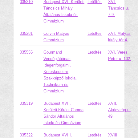
035310
Budapest XVI. Kerületi
Letöltés
XVI.
Táncsics Mihály
Táncsics u.
Általános Iskola és
7-9.
Gimnázium
035281
Corvin Mátyás
Letöltés
XVI. Mátyás
Gimnázium
király tér 4.
035555
Gourmand
Letöltés
XVI. Veres
Vendéglátóipari,
Péter u. 102.
Idegenforgalmi,
Kereskedelmi,
Szakképző Iskola,
Technikum és
Gimnázium
035319
Budapest XVII.
Letöltés
XVII.
Kerületi Kőrösi Csoma
Akácvirág u.
Sándor Általános
49.
Iskola és Gimnázium
035322
Budapest XVIII.
Letöltés
XVIII.