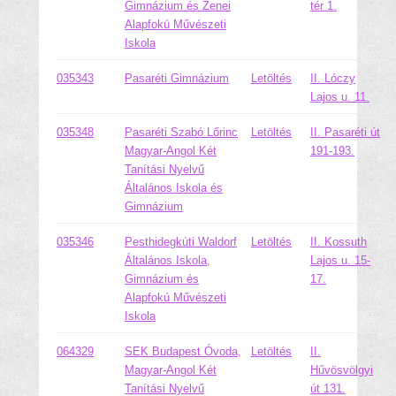
Gimnázium és Zenei
tér 1.
Alapfokú Művészeti
Iskola
035343
Pasaréti Gimnázium
Letöltés
II. Lóczy
Lajos u. 11.
035348
Pasaréti Szabó Lőrinc
Letöltés
II. Pasaréti út
Magyar-Angol Két
191-193.
Tanítási Nyelvű
Általános Iskola és
Gimnázium
035346
Pesthidegkúti Waldorf
Letöltés
II. Kossuth
Általános Iskola,
Lajos u. 15-
Gimnázium és
17.
Alapfokú Művészeti
Iskola
064329
SEK Budapest Óvoda,
Letöltés
II.
Magyar-Angol Két
Hűvösvölgyi
Tanítási Nyelvű
út 131.