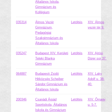
Általános Iskola,
Gimnázium és
Kollégium
035314
Álmos Vezér
Letöltés
XIV. Álmos
Gimnázium,
vezér tér 9.
Pedagógiai
Szakgimnázium és
Általános Iskola
035247
Budapest XIV. Kerületi
Letöltés
XIV. Ajtósi
Teleki Blanka
Dürer sor 37.
Gimnázium
064887
Budapesti Zsidó
Letöltés
XIV. Laky
Hitközség Scheiber
Adolf u. 38-
Sándor Gimnázium és
40.
Általános Iskola
200346
Csanádi Árpád
Letöltés
XIV. Őrnagy
Sportiskola, Általános
u. 5-7.
Iskola és Gimnázium