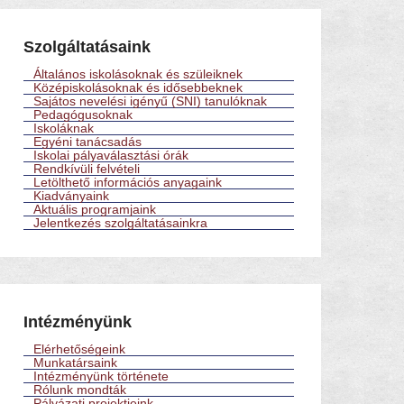
Szolgáltatásaink
Általános iskolásoknak és szüleiknek
Középiskolásoknak és idősebbeknek
Sajátos nevelési igényű (SNI) tanulóknak
Pedagógusoknak
Iskoláknak
Egyéni tanácsadás
Iskolai pályaválasztási órák
Rendkívüli felvételi
Letölthető információs anyagaink
Kiadványaink
Aktuális programjaink
Jelentkezés szolgáltatásainkra
Intézményünk
Elérhetőségeink
Munkatársaink
Intézményünk története
Rólunk mondták
Pályázati projektjeink