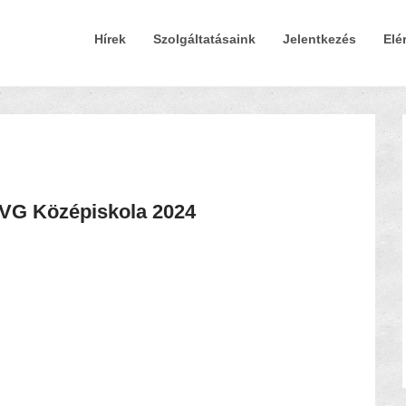
Elsődleges Menü
Tovább a tartalomra
Hírek
Szolgáltatásaink
Jelentkezés
Elé
VG Középiskola 2024