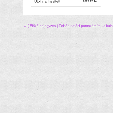
Utoljára frissített
2023.12.14
Hozzászólás navigáció
← [ Előző bejegyzés ]
Felsőoktatási pontszámító kalkulá