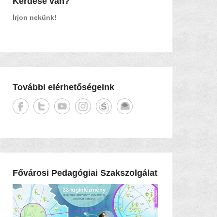
Kérdése van?
Írjon nekünk!
További elérhetőségeink
Fővárosi Pedagógiai Szakszolgálat