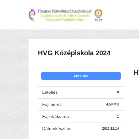
HVG Középiskola 2024
H
Letöltés
Letöltés
8
Fájlméret
4.58 MB
Fájlok Száma
1
Dátumkészítés
2023.12.14