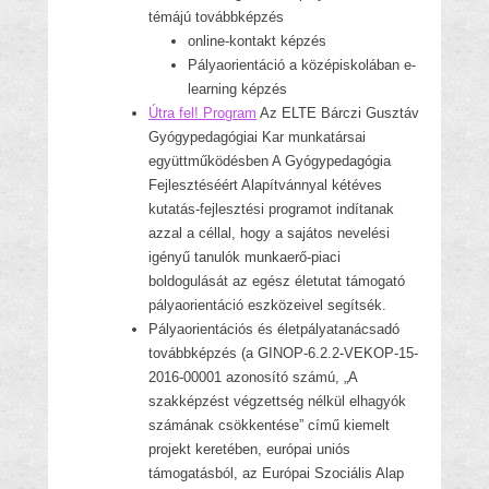
témájú továbbképzés
online-kontakt képzés
Pályaorientáció a középiskolában e-
learning képzés
Útra fel! Program
Az ELTE Bárczi Gusztáv
Gyógypedagógiai Kar munkatársai
együttműködésben A Gyógypedagógia
Fejlesztéséért Alapítvánnyal kétéves
kutatás-fejlesztési programot indítanak
azzal a céllal, hogy a sajátos nevelési
igényű tanulók munkaerő-piaci
boldogulását az egész életutat támogató
pályaorientáció eszközeivel segítsék.
Pályaorientációs és életpályatanácsadó
továbbképzés (a GINOP-6.2.2-VEKOP-15-
2016-00001 azonosító számú, „A
szakképzést végzettség nélkül elhagyók
számának csökkentése” című kiemelt
projekt keretében, európai uniós
támogatásból, az Európai Szociális Alap