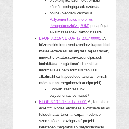
érzékenyítő, szemléletformáló
képzés pedagógusok számára
online (blended) képzés a
Pályaorientációs mérő- és
támogatóeszköz (POM)
pedagógiai
alkalmazásának támogatására
EFOP-3.2.15-VEKOP-17-2017-00001
„A
köznevelés keretrendszeréhez kapcsolódó
mérési-értékelési és digitális fejlesztések,
innovatív oktatásszervezési eljárások
kialakítása, megújítása” (Tematikus
informális és nem formális tanulási
alkalmakhoz kapcsolódó tanulási formák
módszertani megalapozása alprojekt)
Hogyan szervezzünk
pályaorientációs napot?
EFOP-3.10.1-17-2017-00001
A „Tematikus
együttműködés erősítése a köznevelés és
felsőoktatás terén a Kárpát-medence
szomszédos országaival” projekt
keretében megvalósuló pályaorientáció