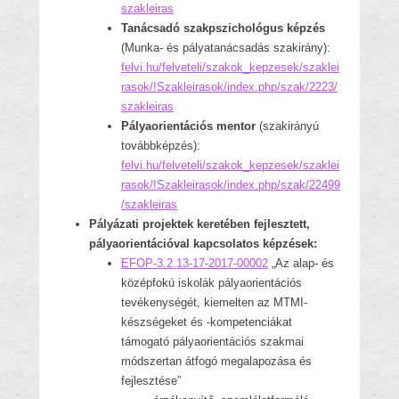
szakleiras
Tanácsadó szakpszichológus képzés
(Munka- és pályatanácsadás szakirány):
felvi.hu/felveteli/szakok_kepzesek/szaklei
rasok/!Szakleirasok/index.php/szak/2223/
szakleiras
Pályaorientációs mentor
(szakirányú
továbbképzés):
felvi.hu/felveteli/szakok_kepzesek/szaklei
rasok/!Szakleirasok/index.php/szak/22499
/szakleiras
Pályázati projektek keretében fejlesztett,
pályaorientációval kapcsolatos képzések:
EFOP-3.2.13-17-2017-00002
„Az alap- és
középfokú iskolák pályaorientációs
tevékenységét, kiemelten az MTMI-
készségeket és -kompetenciákat
támogató pályaorientációs szakmai
módszertan átfogó megalapozása és
fejlesztése”