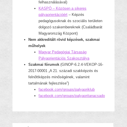
felhasználásával)
KASPÓ – Közösen a sikeres
pályaorientációért
– Képzés
pedagógusoknak és szociális területen
dolgozó szakembereknek (Családbarát
Magyarország Központ)
Nem akkreditált rövid képzések, szakmai
műhelyek
Magyar Pedagógiai Társaság
Pályaorientációs Szakosztálya
Szakmai fórumok
(GINOP-6.2.4-VEKOP-16-
2017-00001 „A 21. századi szakképzés és
felnőttképzés minőségének, valamint
tartalmának fejlesztése”)
facebook.com/groups/palyaoriklub
facebook.com/groups/palyaoritanacsado