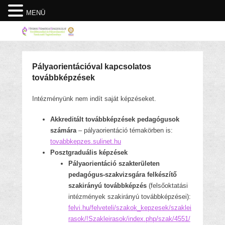
MENÜ
Pályaorientációval kapcsolatos
továbbképzések
Intézményünk nem indít saját képzéseket.
Akkreditált továbbképzések pedagógusok
számára
– pályaorientáció témakörben is:
tovabbkepzes.sulinet.hu
Posztgraduális képzések
Pályaorientáció szakterületen
pedagógus-szakvizsgára felkészítő
szakirányú továbbképzés
(felsőoktatási
intézmények szakirányú továbbképzései):
felvi.hu/felveteli/szakok_kepzesek/szaklei
rasok/!Szakleirasok/index.php/szak/4551/