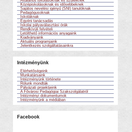
Általános iskolásoknak és szüleiknek
Középiskolásoknak és idősebbeknek
Sajátos nevelési igényű (SNI) tanulóknak
Pedagógusoknak
Iskoláknak
Egyéni tanácsadás
Iskolai pályaválasztási órák
Rendkívüli felvételi
Letölthető információs anyagaink
Kiadványaink
Aktuális programjaink
Jelentkezés szolgáltatásainkra
Intézményünk
Elérhetőségeink
Munkatársaink
Intézményünk története
Rólunk mondták
Pályázati projektjeink
A Fővárosi Pedagógiai Szakszolgálatról
Intézményi dokumentumok
Intézményünk a médiában
Facebook