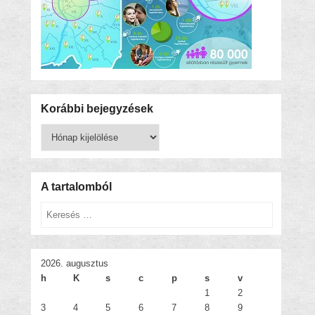
Korábbi bejegyzések
Korábbi
bejegyzések
A tartalomból
Keresés
2026. augusztus
h
K
s
c
p
s
v
1
2
3
4
5
6
7
8
9