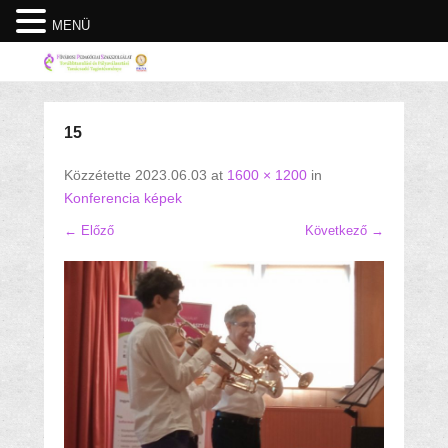
MENÜ
15
Közzétette
2023.06.03
at
1600 × 1200
in
Konferencia képek
← Előző
Következő →