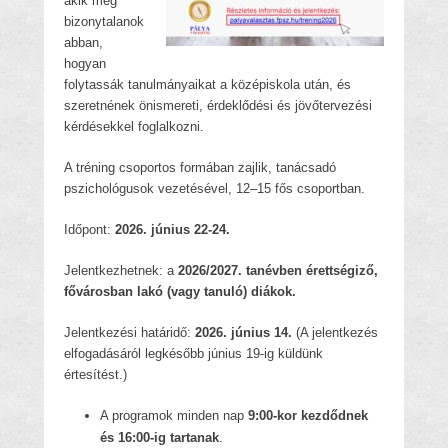
akik még
bizonytalanok
abban,
hogyan
folytassák tanulmányaikat a középiskola után, és
szeretnének önismereti, érdeklődési és jövőtervezési
kérdésekkel foglalkozni.
A tréning csoportos formában zajlik, tanácsadó
pszichológusok vezetésével, 12–15 fős csoportban.
Időpont:
2026. június 22-24.
Jelentkezhetnek: a
2026/2027. tanévben érettségiző,
fővárosban lakó (vagy tanuló) diákok.
Jelentkezési határidő:
2026. június 14.
(A jelentkezés
elfogadásáról legkésőbb június 19-ig küldünk
értesítést.)
A programok minden nap
9:00-kor kezdődnek
és 16:00-ig tartanak
.