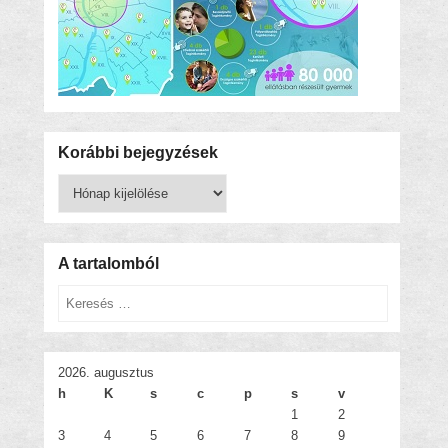
Korábbi bejegyzések
Korábbi
bejegyzések
A tartalomból
Keresés
2026. augusztus
h
K
s
c
p
s
v
1
2
3
4
5
6
7
8
9