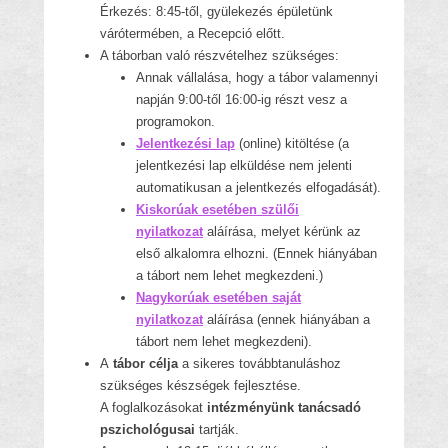
Érkezés: 8:45-től, gyülekezés épületünk
várótermében, a Recepció előtt.
A táborban való részvételhez szükséges:
Annak vállalása, hogy a tábor valamennyi
napján 9:00-től 16:00-ig részt vesz a
programokon.
Jelentkezési lap
(online) kitöltése (a
jelentkezési lap elküldése nem jelenti
automatikusan a jelentkezés elfogadását).
Kiskorúak esetében szülői
nyilatkozat
aláírása, melyet kérünk az
első alkalomra elhozni. (Ennek hiányában
a tábort nem lehet megkezdeni.)
Nagykorúak esetében saját
nyilatkozat
aláírása (ennek hiányában a
tábort nem lehet megkezdeni).
A
tábor célja
a sikeres továbbtanuláshoz
szükséges készségek fejlesztése.
A foglalkozásokat
intézményünk tanácsadó
pszichológusai
tartják.