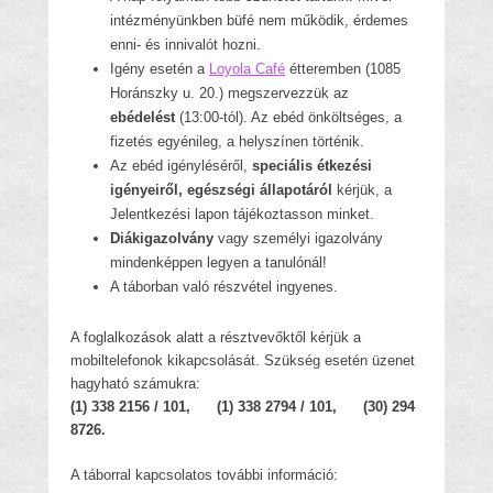
intézményünkben büfé nem működik, érdemes
enni- és innivalót hozni.
Igény esetén a
Loyola Café
étteremben (1085
Horánszky u. 20.) megszervezzük az
ebédelést
(13:00-tól). Az ebéd önköltséges, a
fizetés egyénileg, a helyszínen történik.
Az ebéd igényléséről,
speciális étkezési
igényeiről, egészségi állapotáról
kérjük, a
Jelentkezési lapon tájékoztasson minket.
Diákigazolvány
vagy személyi igazolvány
mindenképpen legyen a tanulónál!
A táborban való részvétel ingyenes.
A foglalkozások alatt a résztvevőktől kérjük a
mobiltelefonok kikapcsolását. Szükség esetén üzenet
hagyható számukra:
(1) 338 2156 / 101, (1) 338 2794 / 101, (30) 294
8726.
A táborral kapcsolatos további információ: