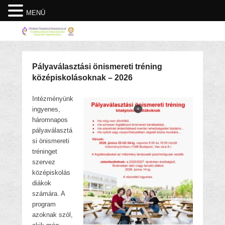
MENÜ
Pályaválasztási önismereti tréning
középiskolásoknak – 2026
Intézményünk
ingyenes,
háromnapos
pályaválasztá
si önismereti
tréninget
szervez
középiskolás
diákok
számára. A
program
azoknak szól,