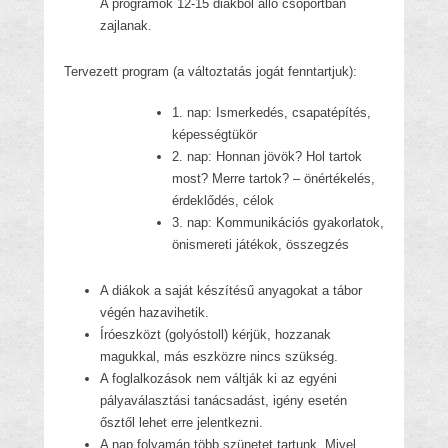
A programok 12-15 diákból álló csoportban
zajlanak.
Tervezett program (a változtatás jogát fenntartjuk):
1. nap: Ismerkedés, csapatépítés,
képességtükör
2. nap: Honnan jövök? Hol tartok
most? Merre tartok? – önértékelés,
érdeklődés, célok
3. nap: Kommunikációs gyakorlatok,
önismereti játékok, összegzés
A diákok a saját készítésű anyagokat a tábor
végén hazavihetik.
Íróeszközt (golyóstoll) kérjük, hozzanak
magukkal, más eszközre nincs szükség.
A foglalkozások nem váltják ki az egyéni
pályaválasztási tanácsadást, igény esetén
ősztől lehet erre jelentkezni.
A nap folyamán több szünetet tartunk. Mivel