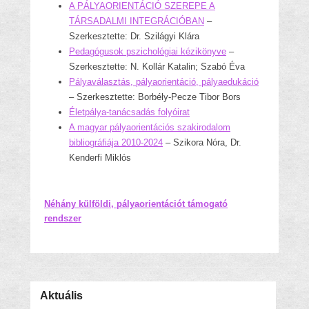
A PÁLYAORIENTÁCIÓ SZEREPE A
TÁRSADALMI INTEGRÁCIÓBAN
–
Szerkesztette: Dr. Szilágyi Klára
Pedagógusok pszichológiai kézikönyve
–
Szerkesztette: N. Kollár Katalin; Szabó Éva
Pályaválasztás, pályaorientáció, pályaedukáció
– Szerkesztette: Borbély-Pecze Tibor Bors
Életpálya-tanácsadás folyóirat
A magyar pályaorientációs szakirodalom
bibliográfiája 2010-2024
– Szikora Nóra, Dr.
Kenderfi Miklós
Néhány külföldi, pályaorientációt támogató
rendszer
Aktuális