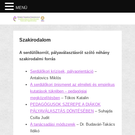
MENÜ
Szakirodalom
A serdülőkorról, pályaválasztásról szóló néhány
szakirodalmi forrás
Serdülőkori krízisek, pályaorientáció
–
Antalovics Miklós
A serdülőkori önismeret az elméleti és empirikus
kutatások tükrében – pedagógiai
megközelítésben
– Tókos Katalin
PEDAGÓGUSOK SZEREPE A DIÁKOK
PÁLYAVÁLASZTÁS DÖNTÉSÉBEN
– Suhajda
Csilla Judit
A tanácsadási módszerek
– Dr. Budavári-Takács
Ildikó