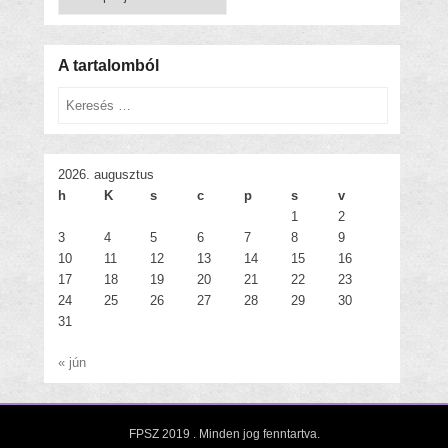
bejegyzések
A tartalomból
Keresés
2026. augusztus
h
K
s
c
p
s
v
1
2
3
4
5
6
7
8
9
10
11
12
13
14
15
16
17
18
19
20
21
22
23
24
25
26
27
28
29
30
31
« jún
FPSZ 2019
. Minden jog fenntartva.