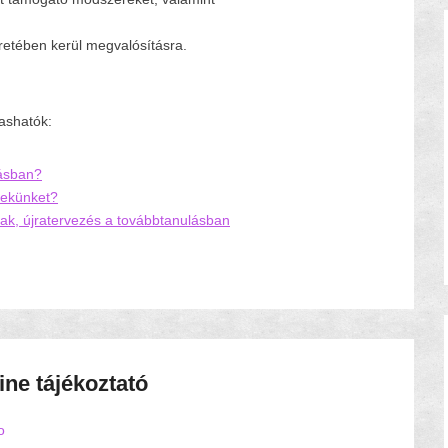
etében kerül megvalósításra.
ashatók:
lásban?
mekünket?
tak, újratervezés a továbbtanulásban
ine tájékoztató
o