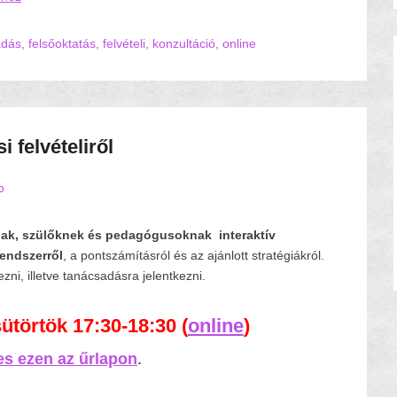
adás
,
felsőoktatás
,
felvételi
,
konzultáció
,
online
i felvételiről
o
nak, szülőknek és pedagógusoknak
interaktív
 rendszerről
, a pontszámításról és az ajánlott stratégiákról.
ni, illetve tanácsadásra jelentkezni.
sütörtök 17:30-18:30 (
online
)
s ezen az űrlapon
.