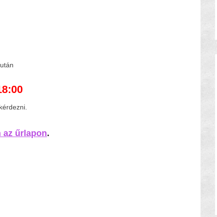
 után
18:00
kérdezni.
n az űrlapon
.