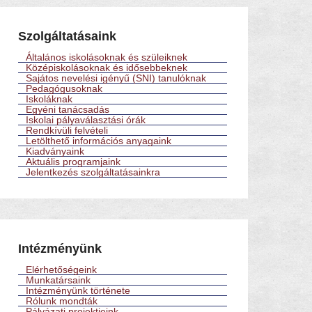
Szolgáltatásaink
Általános iskolásoknak és szüleiknek
Középiskolásoknak és idősebbeknek
Sajátos nevelési igényű (SNI) tanulóknak
Pedagógusoknak
Iskoláknak
Egyéni tanácsadás
Iskolai pályaválasztási órák
Rendkívüli felvételi
Letölthető információs anyagaink
Kiadványaink
Aktuális programjaink
Jelentkezés szolgáltatásainkra
Intézményünk
Elérhetőségeink
Munkatársaink
Intézményünk története
Rólunk mondták
Pályázati projektjeink