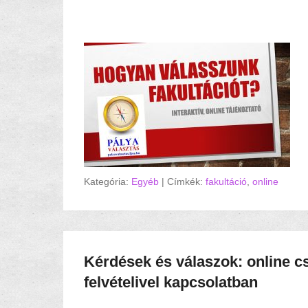
Az előadás forrásanyaga itt érhető el
Kategória:
Egyéb
|
Címkék:
fakultáció
,
online
Kérdések és válaszok: online cs
felvételivel kapcsolatban