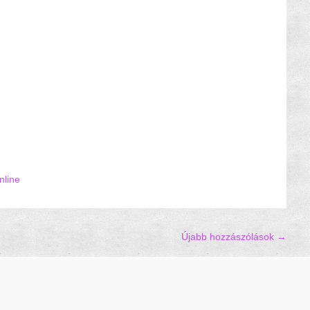
nline
Újabb hozzászólások
→