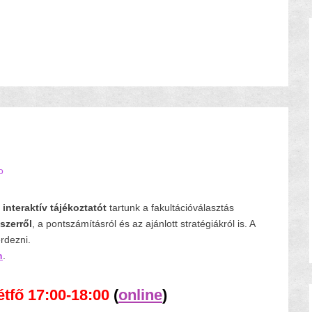
o
 interaktív tájékoztatót
tartunk a fakultációválasztás
dszerről
, a pontszámításról és az ajánlott stratégiákról is.
A
rdezni.
n
.
étfő 17:00-18:00
(
online
)