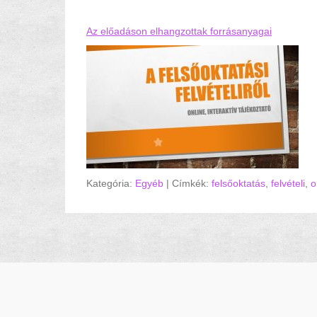
Az előadáson elhangzottak forrásanyagai
Kategória:
Egyéb
|
Címkék:
felsőoktatás
,
felvételi
,
o
Hozzászólás navigáció
FPSZ 2019
. Minden jog fenntartva.