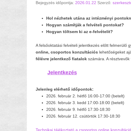
Bejegyzés időpontja:
2026.01.22
Szerző:
szerkeszt
Hol nézhetek utána az intézményi pontok
Hogyan számítják a felvételi pontokat?
Hogyan töltsem ki az e-felvételit?
A felsőoktatási felvételi jelentkezés előtt felmerü
online, csoportos konzultációs
lehetőségeket aj
félévre jelentkező fiatalok
számára. A résztvevők 
.
Jelentkezés
.
.
Jelenleg elérhető időpontok:
2026. február 2. hétfő 16:00-17:00 (betelt)
2026. február 3. kedd 17:00-18:00 (betelt)
2026. február 9. hétfő 17:30-18:30
2026. február 12. csütörtök 17:30-18:30
Technikai tájékoztató a csoportos online konzultáci