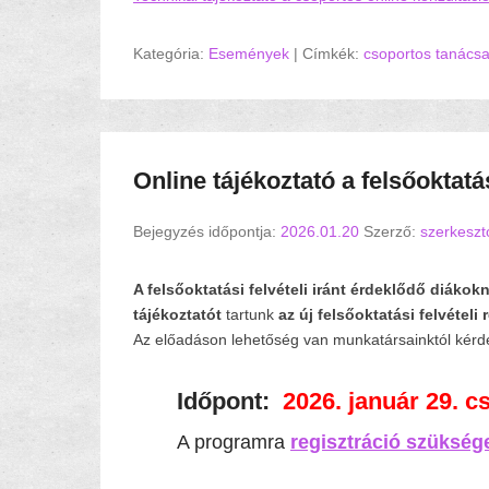
Kategória:
Események
|
Címkék:
csoportos tanács
Online tájékoztató a felsőoktatás
Bejegyzés időpontja:
2026.01.20
Szerző:
szerkeszt
A felsőoktatási felvételi iránt érdeklődő
diákok
tájékoztatót
tartunk
az új felsőoktatási felvételi
Az előadáson lehetőség van munkatársainktól kérdez
Időpont:
2026. január 29. c
A programra
regisztráció
szüksége