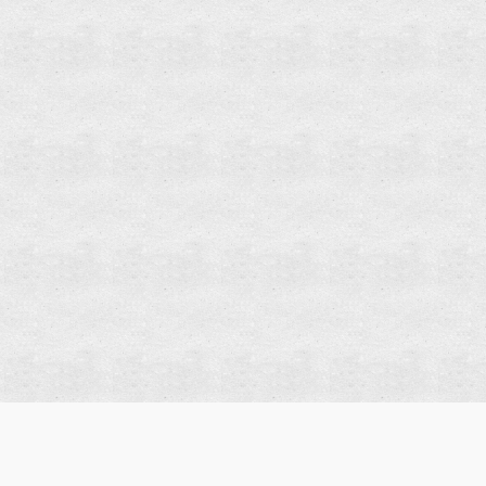
Impresszum
|
Adatvédelem
|
Oldaltérkép