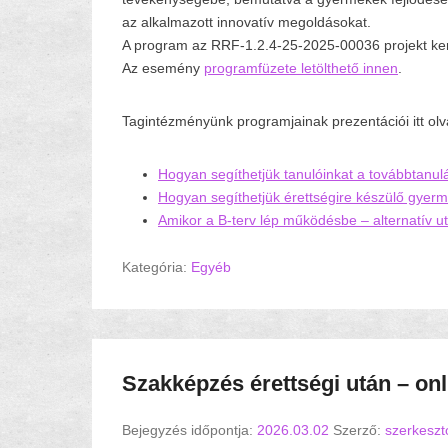
az alkalmazott innovatív megoldásokat.
A program az RRF-1.2.4-25-2025-00036 projekt ker
Az esemény
programfüzete letölthető innen
.
Tagintézményünk programjainak prezentációi itt olv
Hogyan segíthetjük tanulóinkat a továbbtanu
Hogyan segíthetjük érettségire készülő gyer
Amikor a B-terv lép működésbe – alternatív u
Kategória:
Egyéb
Szakképzés érettségi után – onl
Bejegyzés időpontja:
2026.03.02
Szerző:
szerkeszt