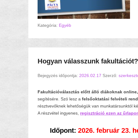
Kategória:
Egyéb
Hogyan válasszunk fakultációt?
Bejegyzés időpontja:
2026.02.17
Szerző:
szerkeszt
F
akultációválasztás
előtt álló diákoknak
online,
segítésére. Szó lesz a
felsőoktatási felvételi ren
résztvevőknek lehetőségük van munkatársunktól ké
A részvétel ingyenes,
regisztráció ezen az űrlapo
Időpont:
2026. február 23. h