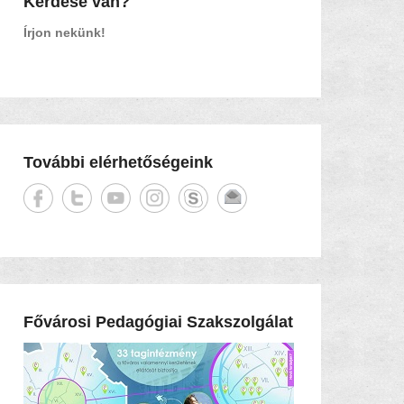
Kérdése van?
Írjon nekünk!
További elérhetőségeink
Fővárosi Pedagógiai Szakszolgálat