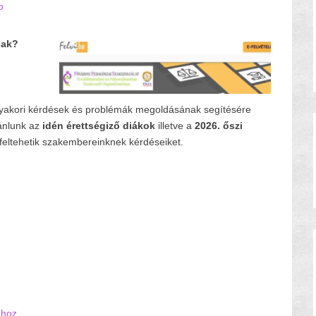
o
nak?
lő gyakori kérdések és problémák megoldásának segítésére
ánlunk az
idén
érettségiző diákok
illetve a
2026. őszi
feltehetik szakembereinknek kérdéseiket.
óhoz