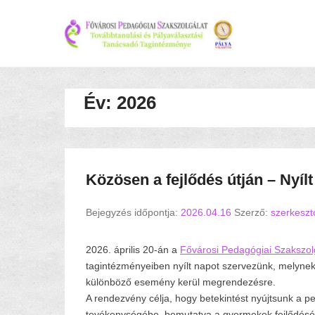
Év:
2026
Közösen a fejlődés útján – Nyíl
Bejegyzés időpontja:
2026.04.16
Szerző:
szerkeszt
2026. április 20-án a
Fővárosi Pedagógiai Szakszol
tagintézményeiben nyílt napot szervezünk, melyne
különböző esemény kerül megrendezésre.
A rendezvény célja, hogy betekintést nyújtsunk a p
tevékenységébe, bemutatva a gyermekek fejlődésé