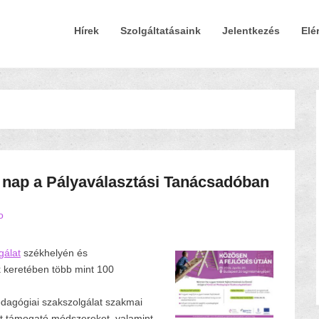
Elsődleges Menü
Tovább a tartalomra
Hírek
Szolgáltatásaink
Jelentkezés
Elé
t nap a Pályaválasztási Tanácsadóban
o
gálat
székhelyén és
k keretében több mint 100
edagógiai szakszolgálat szakmai
t támogató módszereket, valamint