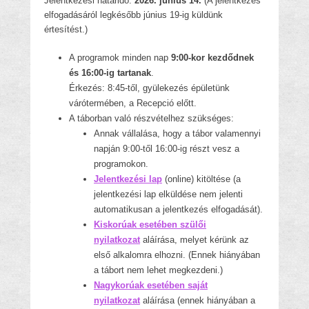
Jelentkezési határidő:
2026. június 14.
(A jelentkezés
elfogadásáról legkésőbb június 19-ig küldünk
értesítést.)
A programok minden nap
9:00-kor kezdődnek
és 16:00-ig tartanak
.
Érkezés: 8:45-től, gyülekezés épületünk
várótermében, a Recepció előtt.
A táborban való részvételhez szükséges:
Annak vállalása, hogy a tábor valamennyi
napján 9:00-től 16:00-ig részt vesz a
programokon.
Jelentkezési lap
(online) kitöltése (a
jelentkezési lap elküldése nem jelenti
automatikusan a jelentkezés elfogadását).
Kiskorúak esetében szülői
nyilatkozat
aláírása, melyet kérünk az
első alkalomra elhozni. (Ennek hiányában
a tábort nem lehet megkezdeni.)
Nagykorúak esetében saját
nyilatkozat
aláírása (ennek hiányában a