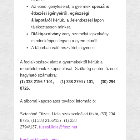
Az ebéd igényléséről, a gyermek
speciális
étkezési igényeiről, egészségi
állapotáról
kérjük, a Jelentkezési lapon
tájékoztasson minket.
Diákigazolvány
vagy személyi igazolvány
mindenképpen legyen a gyermeknél!
A táborban való részvétel ingyenes.
A foglalkozások alatt a gyermekektől kérjük a
mobiltelefonok kikapcsolását. Szükség esetén üzenet
hagyható számukra:
(1) 338 2156 / 101, (1) 338 2794 / 101, (30) 294
8726.
A táborral kapcsolatos további információ:
Sztanóné Füzesi Lídia szakszolgálati titkár, (30) 294
8726, (1) 338 2156/137, (1) 338
2794/137,
fuzesi.lidia@fpsz.net
Korábbi táborok képei