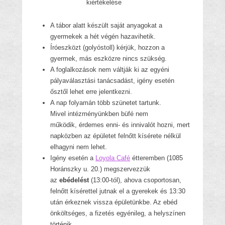
kiértékelése
A tábor alatt készült saját anyagokat a
gyermekek a hét végén hazavihetik.
Íróeszközt (golyóstoll) kérjük, hozzon a
gyermek, más eszközre nincs szükség.
A foglalkozások nem váltják ki az egyéni
pályaválasztási tanácsadást, igény esetén
ősztől lehet erre jelentkezni.
A nap folyamán több szünetet tartunk.
Mivel intézményünkben büfé nem
működik, érdemes enni- és innivalót hozni, mert
napközben az épületet felnőtt kísérete nélkül
elhagyni nem lehet.
Igény esetén a
Loyola Café
étteremben (1085
Horánszky u. 20.) megszervezzük
az
ebédelést
(13:00-tól), ahova csoportosan,
felnőtt kísérettel jutnak el a gyerekek és 13:30
után érkeznek vissza épületünkbe. Az ebéd
önköltséges, a fizetés egyénileg, a helyszínen
történik.