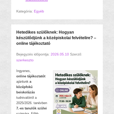
Kategória:
Egyéb
Hetedikes szülőknek: Hogyan
készülődjünk a középiskolai felvételire? –
online tájékoztató
Bejegyzés időpontja:
2026.05.10
Szerző:
szerkeszto
Ingyenes,
online
tájékoztatót
ajánlunk
a
középfokú
beiskolázás
tudnivalóiról a
2025/2026. tanévben
7.-es tanulók szülei
számára. Főbb