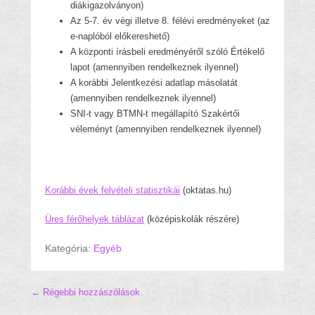
diákigazolványon)
Az 5-7. év végi illetve 8. félévi eredményeket (az
e-naplóból előkereshető)
A központi írásbeli eredményéről szóló Értékelő
lapot (amennyiben rendelkeznek ilyennel)
A korábbi Jelentkezési adatlap másolatát
(amennyiben rendelkeznek ilyennel)
SNI-t vagy BTMN-t megállapító Szakértői
véleményt (amennyiben rendelkeznek ilyennel)
Korábbi évek felvételi statisztikái
(oktatas.hu)
Üres férőhelyek táblázat
(középiskolák részére)
Kategória:
Egyéb
Hozzászólás navigáció
←
Régebbi hozzászólások