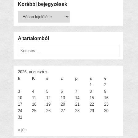
Korábbi bejegyzések
Korábbi
bejegyzések
A tartalomból
Keresés
2026. augusztus
h
K
s
c
p
s
v
1
2
3
4
5
6
7
8
9
10
11
12
13
14
15
16
17
18
19
20
21
22
23
24
25
26
27
28
29
30
31
« jún