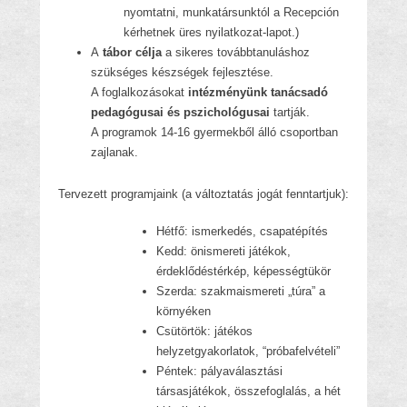
nyomtatni, munkatársunktól a Recepción
kérhetnek üres nyilatkozat-lapot.)
A
tábor célja
a sikeres továbbtanuláshoz
szükséges készségek fejlesztése.
A foglalkozásokat
intézményünk tanácsadó
pedagógusai és pszichológusai
tartják.
A programok 14-16 gyermekből álló csoportban
zajlanak.
Tervezett programjaink (a változtatás jogát fenntartjuk):
Hétfő: ismerkedés, csapatépítés
Kedd: önismereti játékok,
érdeklődéstérkép, képességtükör
Szerda: szakmaismereti „túra” a
környéken
Csütörtök: játékos
helyzetgyakorlatok, “próbafelvételi”
Péntek: pályaválasztási
társasjátékok, összefoglalás, a hét