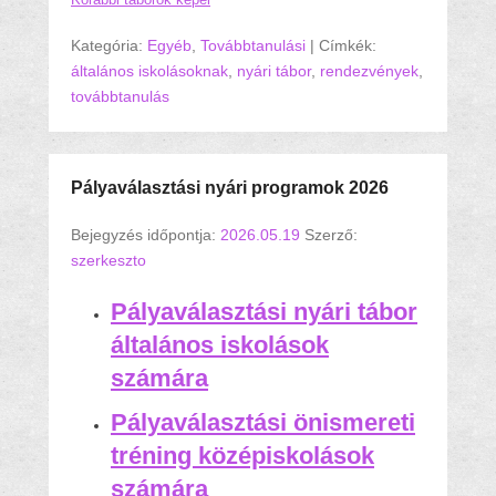
Kategória:
Egyéb
,
Továbbtanulási
|
Címkék:
általános iskolásoknak
,
nyári tábor
,
rendezvények
,
továbbtanulás
Pályaválasztási nyári programok 2026
Bejegyzés időpontja:
2026.05.19
Szerző:
szerkeszto
Pályaválasztási nyári tábor
általános iskolások
számára
Pályaválasztási önismereti
tréning középiskolások
számára