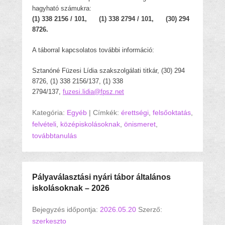
hagyható számukra:
(1) 338 2156 / 101, (1) 338 2794 / 101, (30) 294
8726.
A táborral kapcsolatos további információ:
Sztanóné Füzesi Lídia szakszolgálati titkár, (30) 294
8726, (1) 338 2156/137, (1) 338
2794/137,
fuzesi.lidia@fpsz.net
Kategória:
Egyéb
|
Címkék:
érettségi
,
felsőoktatás
,
felvételi
,
középiskolásoknak
,
önismeret
,
továbbtanulás
Pályaválasztási nyári tábor általános
iskolásoknak – 2026
Bejegyzés időpontja:
2026.05.20
Szerző:
szerkeszto