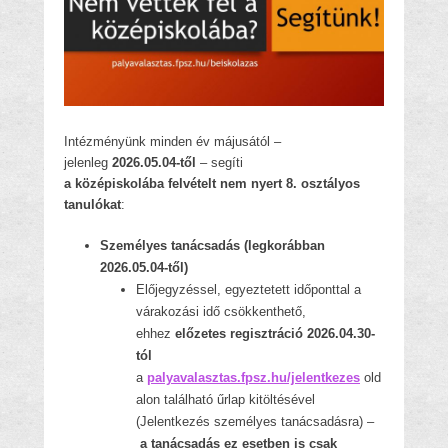
Intézményünk minden év májusától –
jelenleg
2026.05.04-től
– segíti
a középiskolába felvételt nem nyert 8. osztályos
tanulókat
:
Személyes tanácsadás (legkorábban
2026.05.04-től)
Előjegyzéssel, egyeztetett időponttal a
várakozási idő csökkenthető,
ehhez
előzetes regisztráció 2026.04.30-
tól
a
palyavalasztas.fpsz.hu/jelentkezes
old
alon található űrlap kitöltésével
(Jelentkezés személyes tanácsadásra) –
a tanácsadás ez esetben is csak