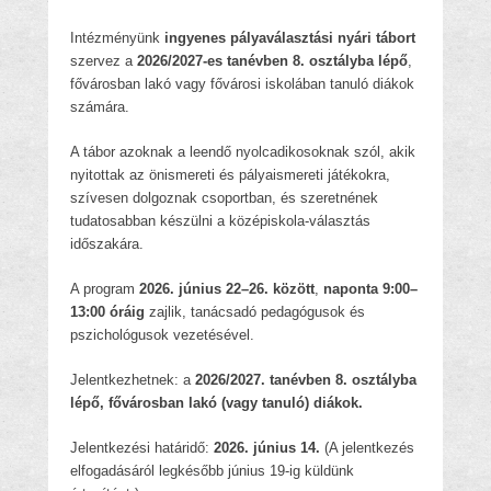
Intézményünk
ingyenes pályaválasztási nyári tábort
szervez a
2026/2027-es tanévben 8. osztályba lépő
,
fővárosban lakó vagy fővárosi iskolában tanuló diákok
számára.
A tábor azoknak a leendő nyolcadikosoknak szól, akik
nyitottak az önismereti és pályaismereti játékokra,
szívesen dolgoznak csoportban, és szeretnének
tudatosabban készülni a középiskola-választás
időszakára.
A program
2026. június 22–26. között
,
naponta 9:00–
13:00 óráig
zajlik, tanácsadó pedagógusok és
pszichológusok vezetésével.
Jelentkezhetnek: a
2026/2027. tanévben 8. osztályba
lépő, fővárosban lakó (vagy tanuló) diákok.
Jelentkezési határidő:
2026. június 14.
(A jelentkezés
elfogadásáról legkésőbb június 19-ig küldünk