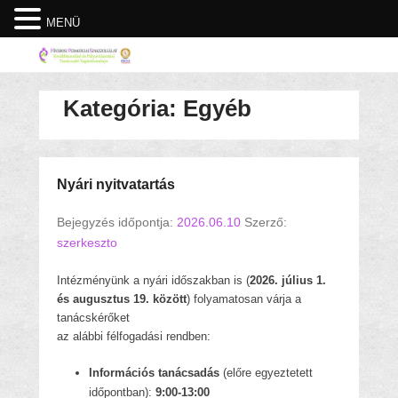
MENÜ
Kategória:
Egyéb
Nyári nyitvatartás
Bejegyzés időpontja:
2026.06.10
Szerző:
szerkeszto
Intézményünk a nyári időszakban is (
2026. július 1.
és augusztus 19. között
) folyamatosan várja a
tanácskérőket
az alábbi félfogadási rendben:
Információs tanácsadás
(előre egyeztetett
időpontban):
9:00-13:00