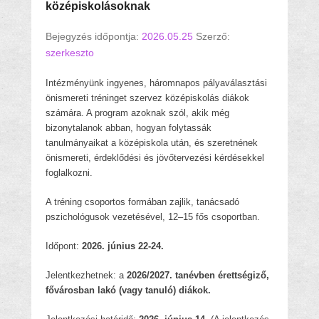
középiskolásoknak
Bejegyzés időpontja:
2026.05.25
Szerző:
szerkeszto
Intézményünk ingyenes, háromnapos pályaválasztási
önismereti tréninget szervez középiskolás diákok
számára. A program azoknak szól, akik még
bizonytalanok abban, hogyan folytassák
tanulmányaikat a középiskola után, és szeretnének
önismereti, érdeklődési és jövőtervezési kérdésekkel
foglalkozni.
A tréning csoportos formában zajlik, tanácsadó
pszichológusok vezetésével, 12–15 fős csoportban.
Időpont:
2026. június 22-24.
Jelentkezhetnek: a
2026/2027. tanévben érettségiző,
fővárosban lakó (vagy tanuló) diákok.