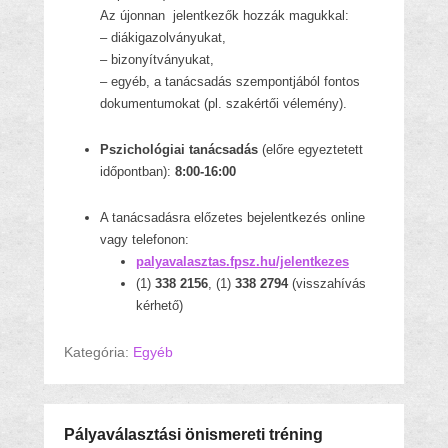
Az újonnan jelentkezők hozzák magukkal:
– diákigazolványukat,
– bizonyítványukat,
– egyéb, a tanácsadás szempontjából fontos
dokumentumokat (pl. szakértői vélemény).
Pszichológiai tanácsadás
(előre egyeztetett
időpontban):
8:00-16:00
A tanácsadásra előzetes bejelentkezés online
vagy telefonon:
palyavalasztas.fpsz.hu/jelentkezes
(1)
338 2156
, (1)
338 2794
(visszahívás
kérhető)
Kategória:
Egyéb
Pályaválasztási önismereti tréning