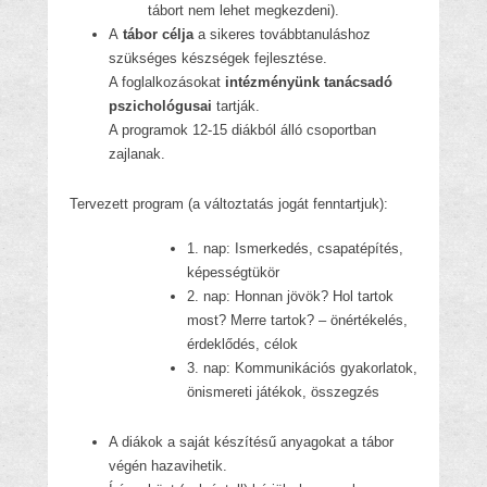
tábort nem lehet megkezdeni).
A
tábor célja
a sikeres továbbtanuláshoz
szükséges készségek fejlesztése.
A foglalkozásokat
intézményünk tanácsadó
pszichológusai
tartják.
A programok 12-15 diákból álló csoportban
zajlanak.
Tervezett program (a változtatás jogát fenntartjuk):
1. nap: Ismerkedés, csapatépítés,
képességtükör
2. nap: Honnan jövök? Hol tartok
most? Merre tartok? – önértékelés,
érdeklődés, célok
3. nap: Kommunikációs gyakorlatok,
önismereti játékok, összegzés
A diákok a saját készítésű anyagokat a tábor
végén hazavihetik.