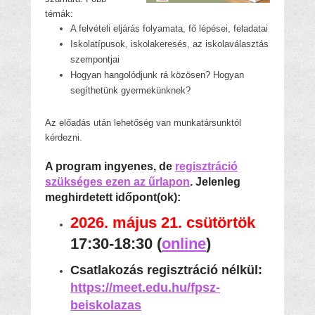
témák:
A felvételi eljárás folyamata, fő lépései, feladatai
Iskolatípusok, iskolakeresés, az iskolaválasztás
szempontjai
Hogyan hangolódjunk rá közösen? Hogyan
segíthetünk gyermekünknek?
Az előadás után lehetőség van munkatársunktól
kérdezni.
A program ingyenes, de
regisztráció
szükséges ezen az űrlapon
. Jelenleg
meghirdetett időpont(ok):
2026. május 21. csütörtök
17:30-18:30
(
online
)
Csatlakozás regisztráció nélkül:
https://meet.edu.hu/fpsz-
beiskolazas