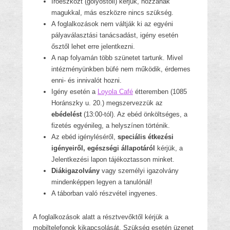
Íróeszközt (golyóstoll) kérjük, hozzanak
magukkal, más eszközre nincs szükség.
A foglalkozások nem váltják ki az egyéni
pályaválasztási tanácsadást, igény esetén
ősztől lehet erre jelentkezni.
A nap folyamán több szünetet tartunk. Mivel
intézményünkben büfé nem működik, érdemes
enni- és innivalót hozni.
Igény esetén a
Loyola Café
étteremben (1085
Horánszky u. 20.) megszervezzük az
ebédelést
(13:00-tól). Az ebéd önköltséges, a
fizetés egyénileg, a helyszínen történik.
Az ebéd igényléséről,
speciális étkezési
igényeiről, egészségi állapotáról
kérjük, a
Jelentkezési lapon tájékoztasson minket.
Diákigazolvány
vagy személyi igazolvány
mindenképpen legyen a tanulónál!
A táborban való részvétel ingyenes.
A foglalkozások alatt a résztvevőktől kérjük a
mobiltelefonok kikapcsolását. Szükség esetén üzenet