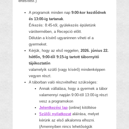
értesítést.)
A programok minden nap
9:00-kor kezdődnek
és 13:00-ig tartanak
.
Érkezés: 8:45-től, gyülekezés épületünk
várótermében, a Recepció előtt.
Délután a kísérő ugyaninnen viheti el a
gyermeket.
Kérjük, hogy az első reggelen,
2026. június 22.
hétfőn, 9:00-től 9:15-ig tartott tábornyitó
tájékoztatón
valamelyik szülő (vagy kísérő) mindenképpen
vegyen részt.
A táborban való részvételhez szükséges:
Annak vállalása, hogy a gyermek a tábor
valamennyi napján 9:00-től 13:00-ig részt
vesz a programokon
Jelentkezési lap
(online) kitöltése
Szülői nyilatkozat
aláírása, melyet
kérünk az első alkalomra elhozni.
(Amennyiben nincs lehetőségük