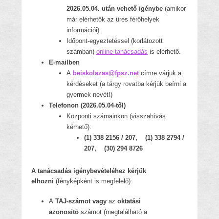
2026.05.04. után vehető igénybe
(amikor
már elérhetők az üres férőhelyek
információi).
Időpont-egyeztetéssel (korlátozott
számban)
online tanácsadás
is elérhető.
E-mailben
A
beiskolazas@fpsz.net
címre várjuk a
kérdéseket (a tárgy rovatba kérjük beírni a
gyermek nevét!)
Telefonon (2026.05.04-től)
Központi számainkon (visszahívás
kérhető):
(1) 338 2156 / 207, (1) 338 2794 /
207, (30) 294 8726
A tanácsadás igénybevételéhez kérjük
elhozni
(fényképként is megfelelő):
A
TAJ-számot vagy
az
oktatási
azonosító
számot (megtalálható a