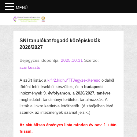
MENÜ
SNI tanulókat fogadó középiskolák
2026/2027
Bejegyzés időpontja:
2025.10.31
Szerző:
szerkeszto
A szűrt listák a
kifir2.kir.hu/TTJegyzekKereso
oldalról
történt letöltésekből készültek, és a
budapesti
intézmények
9. évfolyamon
, a
2026/2027. tanévre
meghirdetett tanulmányi területeit tartalmazzák. A
listák a linkre kattintva letölthetők. (A zárójelben lévő
számok az intézmények számát jelzik.)
Az aktuálisan érvényes lista minden év nov. 1. után
frissül.