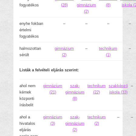
fogyatékos
(28)
gimnázium
(8)
iskola (
(2)
enyhe fokban
–
–
–
–
értelmi
fogyatékos
halmozottan
gimnázium
–
technikum
–
sérült
(2)
(1)
Listák a felvételi eljárás szerint:
ahol nem
gimnázium
szak-
technikum
szakképző
–
kérnek
(21)
gimnázium
(22)
iskola (33)
központi
(8)
írásbelit
ahol a
gimnázium
szak-
technikum
–
–
hivatalos
(3)
gimnázium
(2)
eljárás
(2)