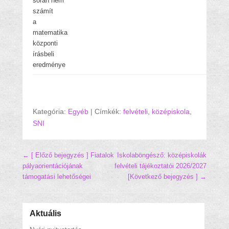
során nem
számít
a
matematika
központi
írásbeli
eredménye
Kategória:
Egyéb
|
Címkék:
felvételi
,
középiskola
,
SNI
Hozzászólás navigáció
← [ Előző bejegyzés ]
Fiatalok
Iskolaböngésző: középiskolák
pályaorientációjának
felvételi tájékoztatói 2026/2027
támogatási lehetőségei
[Következő bejegyzés ] →
Aktuális