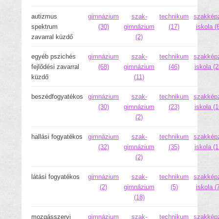
autizmus
gimnázium
szak-
technikum
szakkép
spektrum
(30)
gimnázium
(17)
iskola (
zavarral küzdő
(2)
egyéb pszichés
gimnázium
szak-
technikum
szakkép
fejlődési zavarral
(68)
gimnázium
(46)
iskola (2
küzdő
(11)
beszédfogyatékos
gimnázium
szak-
technikum
szakkép
(30)
gimnázium
(23)
iskola (1
(2)
hallási fogyatékos
gimnázium
szak-
technikum
szakkép
(32)
gimnázium
(35)
iskola (1
(2)
látási fogyatékos
gimnázium
szak-
technikum
szakkép
(2)
gimnázium
(5)
iskola (
(18)
mozgásszervi
gimnázium
szak-
technikum
szakkép