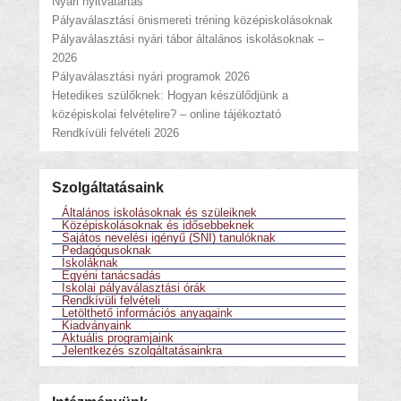
Nyári nyitvatartás
Pályaválasztási önismereti tréning középiskolásoknak
Pályaválasztási nyári tábor általános iskolásoknak –
2026
Pályaválasztási nyári programok 2026
Hetedikes szülőknek: Hogyan készülődjünk a
középiskolai felvételire? – online tájékoztató
Rendkívüli felvételi 2026
Szolgáltatásaink
Általános iskolásoknak és szüleiknek
Középiskolásoknak és idősebbeknek
Sajátos nevelési igényű (SNI) tanulóknak
Pedagógusoknak
Iskoláknak
Egyéni tanácsadás
Iskolai pályaválasztási órák
Rendkívüli felvételi
Letölthető információs anyagaink
Kiadványaink
Aktuális programjaink
Jelentkezés szolgáltatásainkra