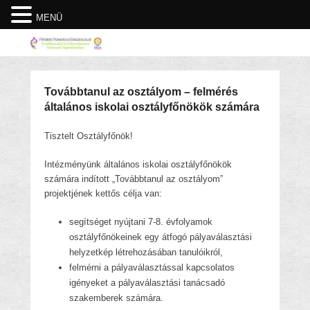
MENÜ
Továbbtanul az osztályom – felmérés
általános iskolai osztályfőnökök számára
Tisztelt Osztályfőnök!
Intézményünk általános iskolai osztályfőnökök
számára indított „Továbbtanul az osztályom”
projektjének kettős célja van:
segítséget nyújtani 7-8. évfolyamok
osztályfőnökeinek egy átfogó pályaválasztási
helyzetkép létrehozásában tanulóikról,
felmérni a pályaválasztással kapcsolatos
igényeket a pályaválasztási tanácsadó
szakemberek számára.