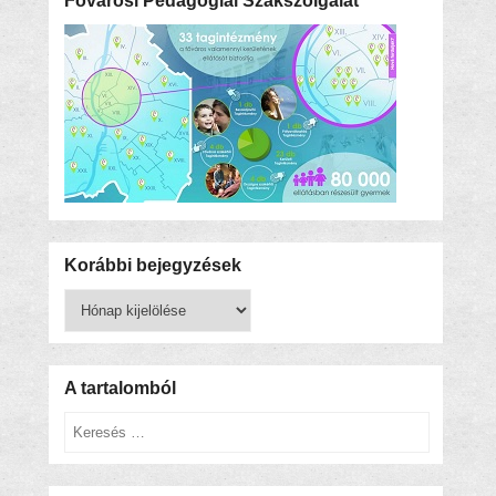
Fővárosi Pedagógiai Szakszolgálat
Korábbi bejegyzések
Korábbi
bejegyzések
A tartalomból
Keresés