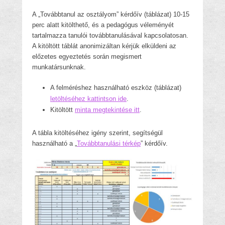
A „Továbbtanul az osztályom” kérdőív (táblázat) 10-15
perc alatt kitölthető, és a pedagógus véleményét
tartalmazza tanulói továbbtanulásával kapcsolatosan.
A kitöltött táblát anonimizáltan kérjük elküldeni az
előzetes egyeztetés során megismert
munkatársunknak.
A felméréshez használható eszköz (táblázat)
letöltéséhez kattintson ide
.
Kitöltött
minta megtekintése itt
.
A tábla kitöltéséhez igény szerint, segítségül
használható a „
Továbbtanulási térkép
” kérdőív.