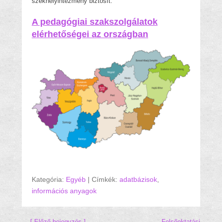
székhelyintézmény biztosít.
A pedagógiai szakszolgálatok
elérhetőségei az országban
Kategória:
Egyéb
|
Címkék:
adatbázisok
,
információs anyagok
Hozzászólás navigáció
← [ Előző bejegyzés ]
Felsőoktatási