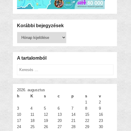
Korábbi bejegyzések
Korábbi
bejegyzések
A tartalomból
Keresés
2026. augusztus
h
K
s
c
p
s
v
1
2
3
4
5
6
7
8
9
10
11
12
13
14
15
16
17
18
19
20
21
22
23
24
25
26
27
28
29
30