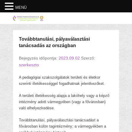
MENÜ
Továbbtanulási, pályaválasztási
tanácsadás az országban
Bejegyzés időpontja:
2023.09.02
Szerző:
szerkeszto
A pedagógiai szakszolgálatok területi és életkor
szerinti illetékességgel fogadhatnak jelentkezőket.
A területi illetékesség alapja a lakóhely vagy a képző
intézmény adott vármegyében (vagy a fővárosban)
való elhelyezkedése.
Továbbtanulási, pályaválasztási tanácsadást a
fővárosban külön tagintézmény; a vármegyékben a