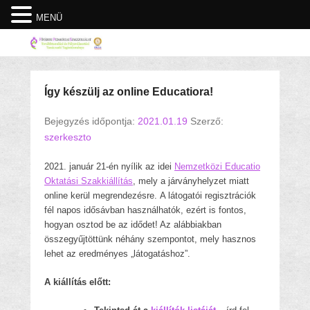
MENÜ
Így készülj az online Educatiora!
Bejegyzés időpontja:
2021.01.19
Szerző:
szerkeszto
2021. január 21-én nyílik az idei
Nemzetközi Educatio
Oktatási Szakkiállítás
, mely a járványhelyzet miatt
online kerül megrendezésre.
A látogatói regisztrációk
fél napos idősávban használhatók, ezért is fontos,
hogyan osztod be az idődet! Az alábbiakban
összegyűjtöttünk néhány szempontot, mely hasznos
lehet az eredményes „látogatáshoz”.
A kiállítás előtt: