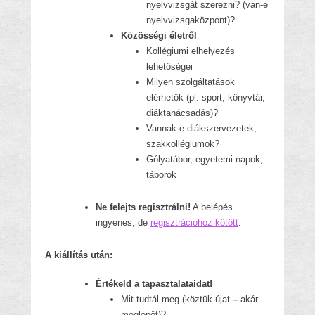
nyelvvizsgát szerezni? (van-e
nyelvvizsgaközpont)?
Közösségi életről
Kollégiumi elhelyezés
lehetőségei
Milyen szolgáltatások
elérhetők (pl. sport, könyvtár,
diáktanácsadás)?
Vannak-e diákszervezetek,
szakkollégiumok?
Gólyatábor, egyetemi napok,
táborok
Ne felejts regisztrálni!
A belépés
ingyenes, de
regisztrációhoz kötött
.
A kiállítás után:
Értékeld a tapasztalataidat!
Mit tudtál meg (köztük újat
–
akár
meglepőt)?