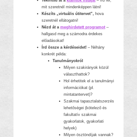
Tekintsd át a
kiállítók listáját
– írd fel,
mit szeretnél mindenképpen látni!
Készíts „virtuális útitervet”,
hova
szeretnél ellátogatni!
Nézd át a
meghirdetett programot
–
hallgasd meg a számodra érdekes
előadásokat!
Írd össze a kérdéseidet!
–
N
éhány
konkrét példa:
Tanulmányokról
Milyen szakirányok közül
választhattok?
Hol érhetitek el a tanulmányi
információkat (pl.
mintatantervet)?
Szakmai tapasztalatszerzés
lehetőségei (kötelező és
fakultatív szakmai
gyakorlatok, gyakorlati
helyek)
Milyen ösztöndíjak vannak?