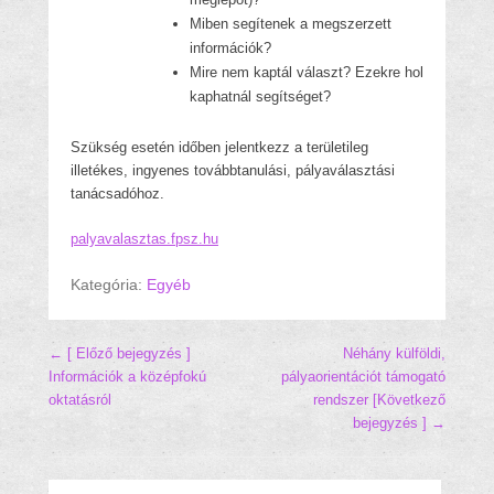
Miben segítenek a megszerzett
információk?
Mire nem kaptál választ? Ezekre hol
kaphatnál segítséget?
Szükség esetén időben jelentkezz a területileg
illetékes, ingyenes továbbtanulási, pályaválasztási
tanácsadóhoz.
palyavalasztas.fpsz.hu
Kategória:
Egyéb
Hozzászólás navigáció
← [ Előző bejegyzés ]
Néhány külföldi,
Információk a középfokú
pályaorientációt támogató
oktatásról
rendszer
[Következő
bejegyzés ] →