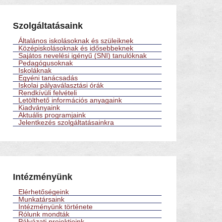
Szolgáltatásaink
Általános iskolásoknak és szüleiknek
Középiskolásoknak és idősebbeknek
Sajátos nevelési igényű (SNI) tanulóknak
Pedagógusoknak
Iskoláknak
Egyéni tanácsadás
Iskolai pályaválasztási órák
Rendkívüli felvételi
Letölthető információs anyagaink
Kiadványaink
Aktuális programjaink
Jelentkezés szolgáltatásainkra
Intézményünk
Elérhetőségeink
Munkatársaink
Intézményünk története
Rólunk mondták
Pályázati projektjeink