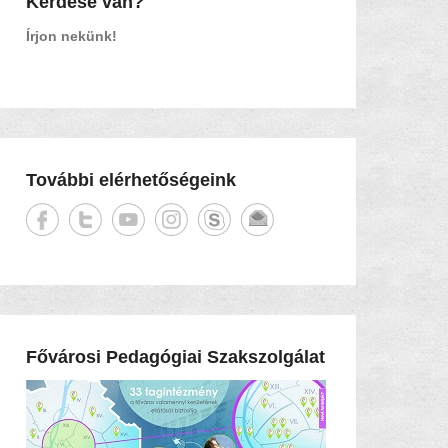
Kérdése van?
Írjon nekünk!
További elérhetőségeink
Fővárosi Pedagógiai Szakszolgálat