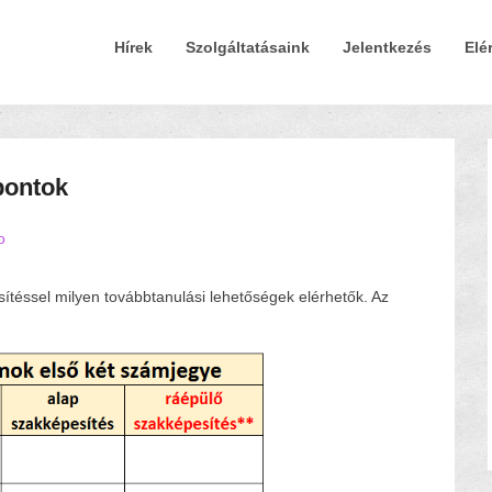
Elsődleges Menü
Tovább a tartalomra
Hírek
Szolgáltatásaink
Jelentkezés
Elé
tpontok
o
téssel milyen továbbtanulási lehetőségek elérhetők. Az