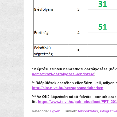
* Képzési szintek nemzetközi osztályozása (b
nemzetkozi-osztalyozasi-rendszere
)
** Ráépülések esetében ellenőrizni kell, milyen s
http://site.nive.hu/orszagosmodulterkep
*** Az OKJ képzésért adott felvételi pontok szak
itt:
https://www.felvi.hu/pub_bin/dload/FFT_20
Kategória:
Egyéb
|
Címkék:
felsőoktatás
,
infografik