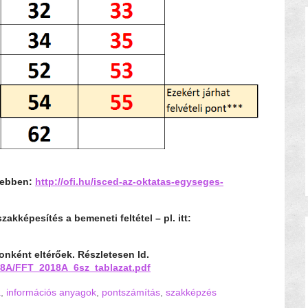
ővebben:
http://ofi.hu/isced-az-oktatas-egyseges-
zakképesítés a bemeneti feltétel – pl. itt:
onként eltérőek. Részletesen ld.
18A/FFT_2018A_6sz_tablazat.pdf
a
,
információs anyagok
,
pontszámítás
,
szakképzés