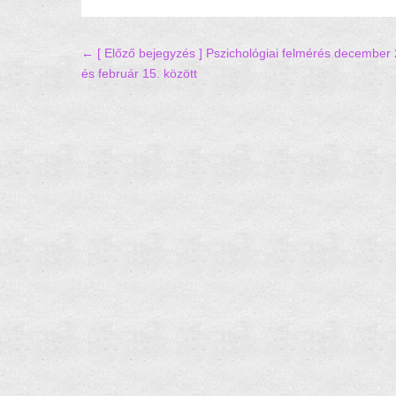
Hozzászólás navigáció
← [ Előző bejegyzés ]
Pszichológiai felmérés december 
és február 15. között