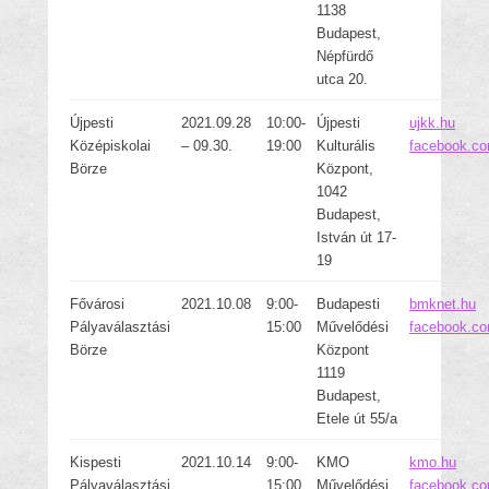
1138
Budapest,
Népfürdő
utca 20.
Újpesti
2021.09.28
10:00-
Újpesti
ujkk.hu
Középiskolai
– 09.30.
19:00
Kulturális
facebook.co
Börze
Központ,
1042
Budapest,
István út 17-
19
Fővárosi
2021.10.08
9:00-
Budapesti
bmknet.hu
Pályaválasztási
15:00
Művelődési
facebook.c
Börze
Központ
1119
Budapest,
Etele út 55/a
Kispesti
2021.10.14
9:00-
KMO
kmo.hu
Pályaválasztási
15:00
Művelődési
facebook.c