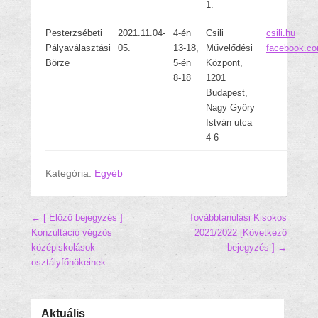
1.
Pesterzsébeti
2021.11.04-
4-én
Csili
csili.hu
Pályaválasztási
05.
13-18,
Művelődési
facebook.co
Börze
5-én
Központ,
8-18
1201
Budapest,
Nagy Győry
István utca
4-6
Kategória:
Egyéb
Hozzászólás navigáció
← [ Előző bejegyzés ]
Továbbtanulási Kisokos
Konzultáció végzős
2021/2022
[Következő
középiskolások
bejegyzés ] →
osztályfőnökeinek
Aktuális