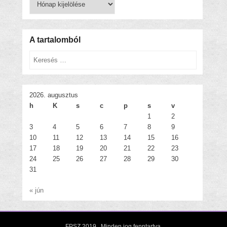
bejegyzések
A tartalomból
Keresés
2026. augusztus
h
K
s
c
p
s
v
1
2
3
4
5
6
7
8
9
10
11
12
13
14
15
16
17
18
19
20
21
22
23
24
25
26
27
28
29
30
31
« jún
FPSZ 2019
. Minden jog fenntartva.