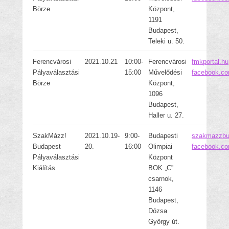
Börze
Központ,
1191
Budapest,
Teleki u. 50.
Ferencvárosi
2021.10.21
10:00-
Ferencvárosi
fmkportal.hu
Pályaválasztási
15:00
Művelődési
facebook.co
Börze
Központ,
1096
Budapest,
Haller u. 27.
SzakMázz!
2021.10.19-
9:00-
Budapesti
szakmazzbu
Budapest
20.
16:00
Olimpiai
facebook.c
Pályaválasztási
Központ
Kiálítás
BOK „C”
csarnok,
1146
Budapest,
Dózsa
György út.