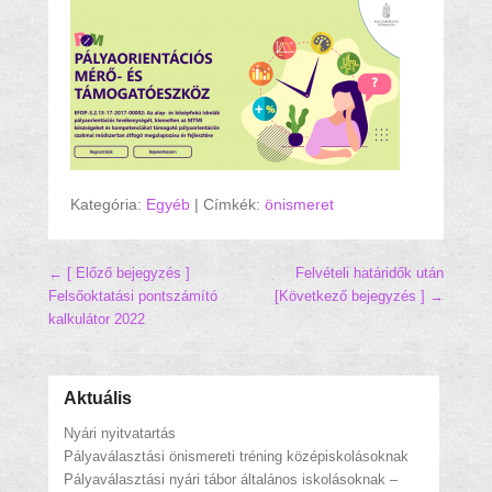
Kategória:
Egyéb
|
Címkék:
önismeret
Hozzászólás navigáció
← [ Előző bejegyzés ]
Felvételi határidők után
Felsőoktatási pontszámító
[Következő bejegyzés ] →
kalkulátor 2022
Aktuális
Nyári nyitvatartás
Pályaválasztási önismereti tréning középiskolásoknak
Pályaválasztási nyári tábor általános iskolásoknak –