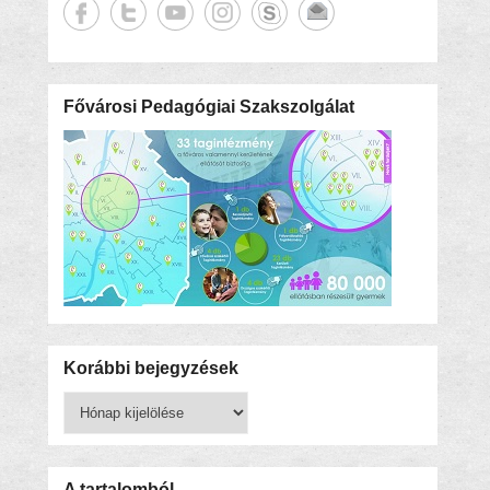
Fővárosi Pedagógiai Szakszolgálat
Korábbi bejegyzések
Korábbi
bejegyzések
A tartalomból