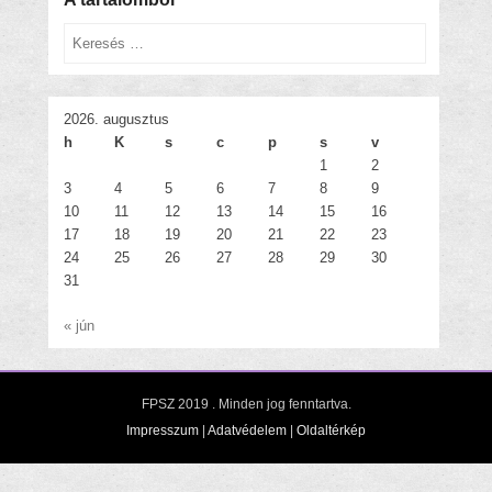
Keresés
2026. augusztus
h
K
s
c
p
s
v
1
2
3
4
5
6
7
8
9
10
11
12
13
14
15
16
17
18
19
20
21
22
23
24
25
26
27
28
29
30
31
« jún
FPSZ 2019
. Minden jog fenntartva.
Impresszum
|
Adatvédelem
|
Oldaltérkép