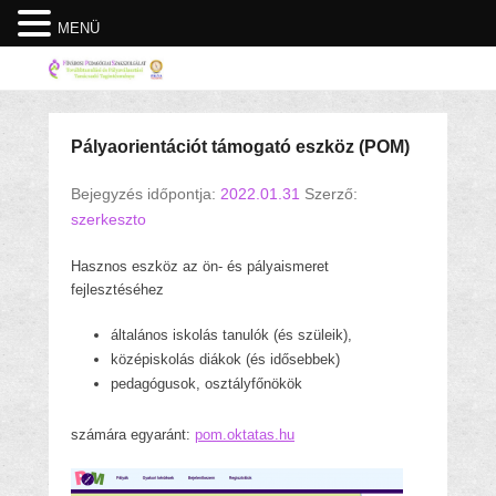
MENÜ
Pályaorientációt támogató eszköz (POM)
Bejegyzés időpontja:
2022.01.31
Szerző:
szerkeszto
Hasznos eszköz az ön- és pályaismeret
fejlesztéséhez
általános iskolás tanulók (és szüleik),
középiskolás diákok (és idősebbek)
pedagógusok, osztályfőnökök
számára egyaránt:
pom.oktatas.hu