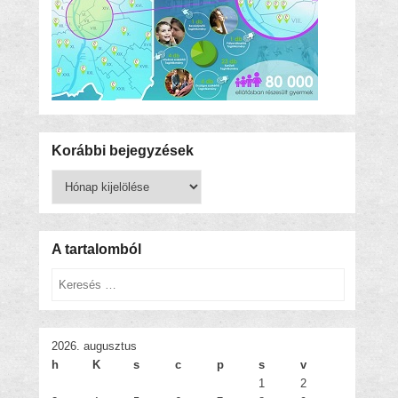
Korábbi bejegyzések
Korábbi
bejegyzések
A tartalomból
Keresés
2026. augusztus
h
K
s
c
p
s
v
1
2