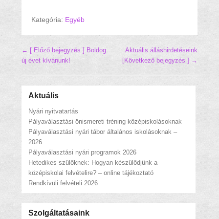
Kategória:
Egyéb
Hozzászólás navigáció
← [ Előző bejegyzés ]
Boldog
Aktuális álláshirdetéseink
új évet kívánunk!
[Következő bejegyzés ] →
Aktuális
Nyári nyitvatartás
Pályaválasztási önismereti tréning középiskolásoknak
Pályaválasztási nyári tábor általános iskolásoknak –
2026
Pályaválasztási nyári programok 2026
Hetedikes szülőknek: Hogyan készülődjünk a
középiskolai felvételire? – online tájékoztató
Rendkívüli felvételi 2026
Szolgáltatásaink