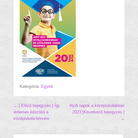
Kategória:
Egyéb
Hozzászólás navigáció
← [ Előző bejegyzés ]
Így
Nyílt napok a középiskolákban
érdemes készülni a
2023
[Következő bejegyzés ]
középiskola-börzére
→