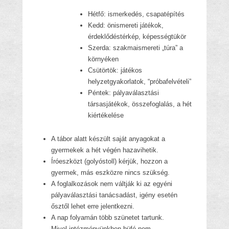
Hétfő: ismerkedés, csapatépítés
Kedd: önismereti játékok,
érdeklődéstérkép, képességtükör
Szerda: szakmaismereti „túra” a
környéken
Csütörtök: játékos
helyzetgyakorlatok, “próbafelvételi”
Péntek: pályaválasztási
társasjátékok, összefoglalás, a hét
kiértékelése
A tábor alatt készült saját anyagokat a
gyermekek a hét végén hazavihetik.
Íróeszközt (golyóstoll) kérjük, hozzon a
gyermek, más eszközre nincs szükség.
A foglalkozások nem váltják ki az egyéni
pályaválasztási tanácsadást, igény esetén
ősztől lehet erre jelentkezni.
A nap folyamán több szünetet tartunk.
Mivel intézményünkben büfé nem