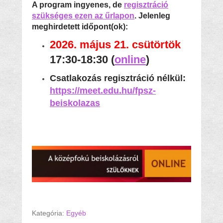
A program ingyenes, de
regisztráció
szükséges ezen az űrlapon
. Jelenleg
meghirdetett időpont(ok):
2026. május 21. csütörtök
17:30-18:30
(
online
)
Csatlakozás regisztráció nélkül:
https://meet.edu.hu/fpsz-
beiskolazas
Az előadáson elhangzottak forrásanyagai
Kategória:
Egyéb