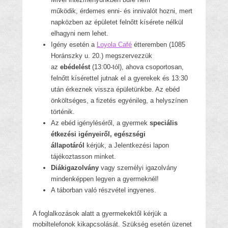
működik, érdemes enni- és innivalót hozni, mert
napközben az épületet felnőtt kísérete nélkül
elhagyni nem lehet.
Igény esetén a
Loyola Café
étteremben (1085
Horánszky u. 20.) megszervezzük
az
ebédelést
(13:00-tól), ahova csoportosan,
felnőtt kísérettel jutnak el a gyerekek és 13:30
után érkeznek vissza épületünkbe. Az ebéd
önköltséges, a fizetés egyénileg, a helyszínen
történik.
Az ebéd igényléséről, a gyermek
speciális
étkezési igényeiről, egészségi
állapotáról
kérjük, a Jelentkezési lapon
tájékoztasson minket.
Diákigazolvány
vagy személyi igazolvány
mindenképpen legyen a gyermeknél!
A táborban való részvétel ingyenes.
A foglalkozások alatt a gyermekektől kérjük a
mobiltelefonok kikapcsolását. Szükség esetén üzenet