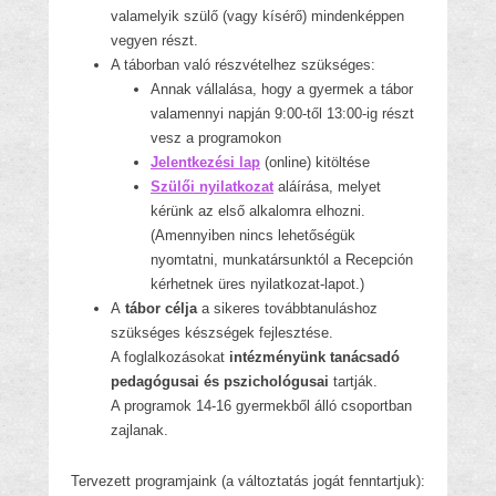
valamelyik szülő (vagy kísérő) mindenképpen
vegyen részt.
A táborban való részvételhez szükséges:
Annak vállalása, hogy a gyermek a tábor
valamennyi napján 9:00-től 13:00-ig részt
vesz a programokon
Jelentkezési lap
(online) kitöltése
Szülői nyilatkozat
aláírása, melyet
kérünk az első alkalomra elhozni.
(Amennyiben nincs lehetőségük
nyomtatni, munkatársunktól a Recepción
kérhetnek üres nyilatkozat-lapot.)
A
tábor célja
a sikeres továbbtanuláshoz
szükséges készségek fejlesztése.
A foglalkozásokat
intézményünk tanácsadó
pedagógusai és pszichológusai
tartják.
A programok 14-16 gyermekből álló csoportban
zajlanak.
Tervezett programjaink (a változtatás jogát fenntartjuk):