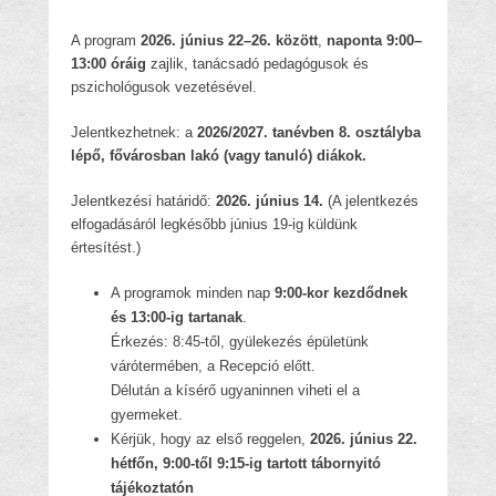
A program
2026. június 22–26. között
,
naponta 9:00–
13:00 óráig
zajlik, tanácsadó pedagógusok és
pszichológusok vezetésével.
Jelentkezhetnek: a
2026/2027. tanévben 8. osztályba
lépő, fővárosban lakó (vagy tanuló) diákok.
Jelentkezési határidő:
2026. június 14.
(A jelentkezés
elfogadásáról legkésőbb június 19-ig küldünk
értesítést.)
A programok minden nap
9:00-kor kezdődnek
és 13:00-ig tartanak
.
Érkezés: 8:45-től, gyülekezés épületünk
várótermében, a Recepció előtt.
Délután a kísérő ugyaninnen viheti el a
gyermeket.
Kérjük, hogy az első reggelen,
2026. június 22.
hétfőn, 9:00-től 9:15-ig tartott tábornyitó
tájékoztatón