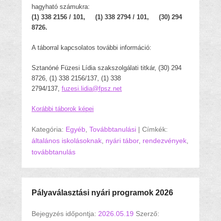
hagyható számukra:
(1) 338 2156 / 101, (1) 338 2794 / 101, (30) 294
8726.
A táborral kapcsolatos további információ:
Sztanóné Füzesi Lídia szakszolgálati titkár, (30) 294
8726, (1) 338 2156/137, (1) 338
2794/137,
fuzesi.lidia@fpsz.net
Korábbi táborok képei
Kategória:
Egyéb
,
Továbbtanulási
|
Címkék:
általános iskolásoknak
,
nyári tábor
,
rendezvények
,
továbbtanulás
Pályaválasztási nyári programok 2026
Bejegyzés időpontja:
2026.05.19
Szerző: