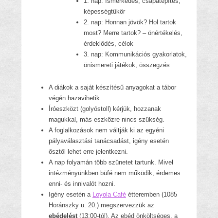
1. nap: Ismerkedés, csapatépítés,
képességtükör
2. nap: Honnan jövök? Hol tartok
most? Merre tartok? – önértékelés,
érdeklődés, célok
3. nap: Kommunikációs gyakorlatok,
önismereti játékok, összegzés
A diákok a saját készítésű anyagokat a tábor
végén hazavihetik.
Íróeszközt (golyóstoll) kérjük, hozzanak
magukkal, más eszközre nincs szükség.
A foglalkozások nem váltják ki az egyéni
pályaválasztási tanácsadást, igény esetén
ősztől lehet erre jelentkezni.
A nap folyamán több szünetet tartunk. Mivel
intézményünkben büfé nem működik, érdemes
enni- és innivalót hozni.
Igény esetén a
Loyola Café
étteremben (1085
Horánszky u. 20.) megszervezzük az
ebédelést
(13:00-tól). Az ebéd önköltséges, a