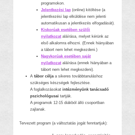
programokon.
Jelentkezési lap
(online) kitöltése (a
jelentkezési lap elküldése nem jelenti
automatikusan a jelentkezés elfogadását).
Kiskorúak esetében szülői
nyilatkozat
aláírása, melyet kérünk az
első alkalomra elhozni. (Ennek hiányában
a tábort nem lehet megkezdeni.)
Nagykorúak esetében saját
nyilatkozat
aláírása (ennek hiányában a
tábort nem lehet megkezdeni).
A
tábor célja
a sikeres továbbtanuláshoz
szükséges készségek fejlesztése.
A foglalkozásokat
intézményünk tanácsadó
pszichológusai
tartják.
A programok 12-15 diákból álló csoportban
zajlanak.
Tervezett program (a változtatás jogát fenntartjuk):