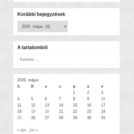
Korábbi bejegyzések
Korábbi
bejegyzések
A tartalomból
Keresés
2026. május
h
K
s
c
p
s
v
1
2
3
4
5
6
7
8
9
10
11
12
13
14
15
16
17
18
19
20
21
22
23
24
25
26
27
28
29
30
31
« ápr
jún »