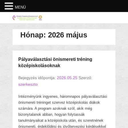
MENÜ
Hónap:
2026 május
Pályaválasztási önismereti tréning
középiskolásoknak
Bejegyzés időpontja:
2026.05.25
Szerző:
szerkeszto
Intézményünk ingyenes, háromnapos pályaválasztási
önismereti tréninget szervez középiskolás diákok
számára. A program azoknak szól, akik még
bizonytalanok abban, hogyan folytassák
tanulmányaikat a középiskola után, és szeretnének
önismereti, érdeklődési és jövőtervezési kérdésekkel