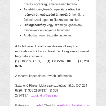
fizetés egyénileg, a helyszínen történik.
Az ebéd igényléséről,
speciális étkezési
igényeiről, egészségi állapotáról
kérjük, a
Jelentkezési lapon tájékoztasson minket.
Diákigazolvány
vagy személyi igazolvány
mindenképpen legyen a tanulónál!
A táborban való részvétel ingyenes.
A foglalkozások alatt a résztvevőktől kérjük a
mobiltelefonok kikapcsolását. Szükség esetén üzenet
hagyható számukra:
(1) 338 2156 / 101, (1) 338 2794 / 101, (30) 294
8726.
A táborral kapcsolatos további információ:
Sztanóné Füzesi Lídia szakszolgálati titkár, (30) 294
8726, (1) 338 2156/137, (1) 338
2794/137,
fuzesi.lidia@fpsz.net
Kategória:
Egyéb
|
Címkék:
érettségi
,
felsőoktatás
,