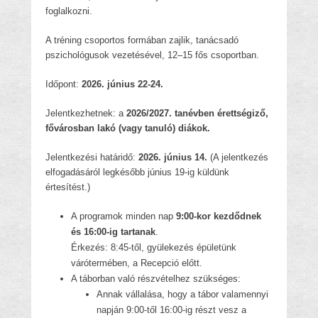
foglalkozni.
A tréning csoportos formában zajlik, tanácsadó
pszichológusok vezetésével, 12–15 fős csoportban.
Időpont:
2026. június 22-24.
Jelentkezhetnek: a
2026/2027. tanévben érettségiző,
fővárosban lakó (vagy tanuló) diákok.
Jelentkezési határidő:
2026. június 14.
(A jelentkezés
elfogadásáról legkésőbb június 19-ig küldünk
értesítést.)
A programok minden nap
9:00-kor kezdődnek
és 16:00-ig tartanak
.
Érkezés: 8:45-től, gyülekezés épületünk
várótermében, a Recepció előtt.
A táborban való részvételhez szükséges:
Annak vállalása, hogy a tábor valamennyi
napján 9:00-től 16:00-ig részt vesz a