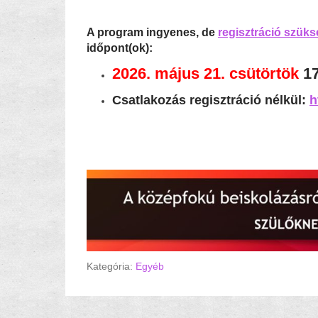
A program ingyenes, de
regisztráció szük
időpont(ok):
2026. május 21. csütörtök
17
Csatlakozás regisztráció nélkül:
h
Az előadáson elhangzottak forrásanyagai
Kategória:
Egyéb