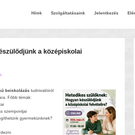
Elsődleges Menü
Tovább a tartalomra
Hírek
Szolgáltatásaink
Jelentkezés
Elé
észülődjünk a középiskolai
o
kú beiskolázás
tudnivalóiról
ra. Főbb témák:
tai
tás szempontjai
egíthetünk gyermekünknek?
rdezni.