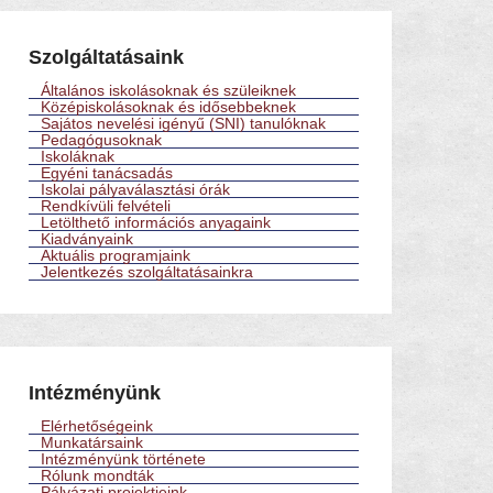
Szolgáltatásaink
Általános iskolásoknak és szüleiknek
Középiskolásoknak és idősebbeknek
Sajátos nevelési igényű (SNI) tanulóknak
Pedagógusoknak
Iskoláknak
Egyéni tanácsadás
Iskolai pályaválasztási órák
Rendkívüli felvételi
Letölthető információs anyagaink
Kiadványaink
Aktuális programjaink
Jelentkezés szolgáltatásainkra
Intézményünk
Elérhetőségeink
Munkatársaink
Intézményünk története
Rólunk mondták
Pályázati projektjeink