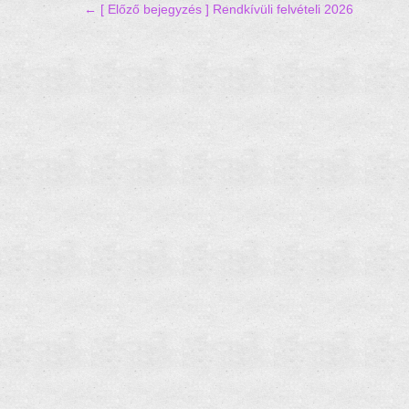
Hozzászólás navigáció
← [ Előző bejegyzés ]
Rendkívüli felvételi 2026