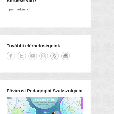
Kérdése van?
Írjon nekünk!
További elérhetőségeink
Fővárosi Pedagógiai Szakszolgálat