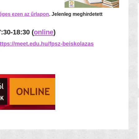
séges ezen az űrlapon
. Jelenleg meghirdetett
:30-18:30
(
online
)
ttps://meet.edu.hu/fpsz-beiskolazas