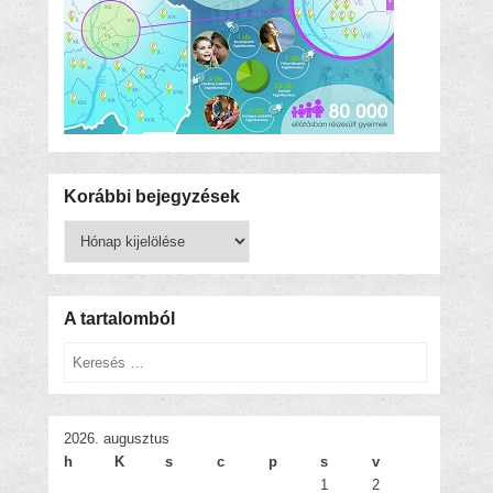
Korábbi bejegyzések
Korábbi
bejegyzések
A tartalomból
Keresés
2026. augusztus
h
K
s
c
p
s
v
1
2