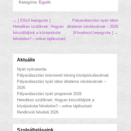
Kategória:
Egyéb
Hozzászólás navigáció
← [ Előző bejegyzés ]
Pályaválasztási nyári tábor
Hetedikes szülőknek: Hogyan
általános iskolásoknak – 2026
készülődjünk a középiskolai
[Következő bejegyzés ] →
felvételire? – online tájékoztató
Aktuális
Nyári nyitvatartás
Pályaválasztási önismereti tréning középiskolásoknak
Pályaválasztási nyári tábor általános iskolásoknak –
2026
Pályaválasztási nyári programok 2026
Hetedikes szülőknek: Hogyan készülődjünk a
középiskolai felvételire? – online tájékoztató
Rendkívüli felvételi 2026
Szolgáltatásaink