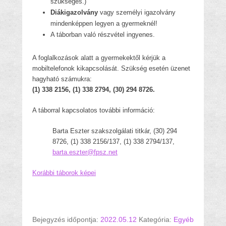
szükséges.)
Diákigazolvány
vagy személyi igazolvány
mindenképpen legyen a gyermeknél!
A táborban való részvétel ingyenes.
A foglalkozások alatt a gyermekektől kérjük a
mobiltelefonok kikapcsolását. Szükség esetén üzenet
hagyható számukra:
(1) 338 2156, (1) 338 2794, (30) 294 8726.
A táborral kapcsolatos további információ:
Barta Eszter szakszolgálati titkár, (30) 294
8726, (1) 338 2156/137, (1) 338 2794/137,
barta.eszter@fpsz.net
Korábbi táborok képei
Bejegyzés időpontja:
2022.05.12
Kategória:
Egyéb