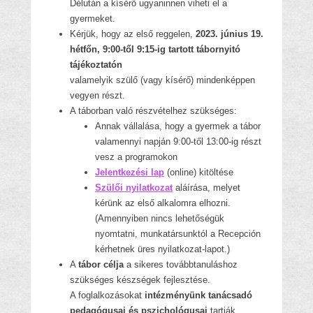
Délután a kísérő ugyaninnen viheti el a
gyermeket.
Kérjük, hogy az első reggelen,
2023. június 19.
hétfőn, 9:00-től 9:15-ig tartott tábornyitó
tájékoztatón
valamelyik szülő (vagy kísérő) mindenképpen
vegyen részt.
A táborban való részvételhez szükséges:
Annak vállalása, hogy a gyermek a tábor
valamennyi napján 9:00-től 13:00-ig részt
vesz a programokon
Jelentkezési lap
(online) kitöltése
Szülői nyilatkozat
aláírása, melyet
kérünk az első alkalomra elhozni.
(Amennyiben nincs lehetőségük
nyomtatni, munkatársunktól a Recepción
kérhetnek üres nyilatkozat-lapot.)
A
tábor célja
a sikeres továbbtanuláshoz
szükséges készségek fejlesztése.
A foglalkozásokat
intézményünk tanácsadó
pedagógusai és pszichológusai
tartják.