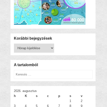
Korábbi bejegyzések
Korábbi
bejegyzések
A tartalomból
Keresés
2026. augusztus
h
K
s
c
p
s
v
1
2
3
4
5
6
7
8
9