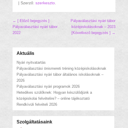
|
Szerző:
szerkeszto
.
Hozzászólás navigáció
← [ Előző bejegyzés ]
Pályaválasztási nyári tábor
Pályaválasztási nyári tábor
középiskolásoknak – 2023
2022
[Következő bejegyzés ] →
Aktuális
Nyári nyitvatartás
Pályaválasztási önismereti tréning középiskolásoknak
Pályaválasztási nyári tábor általános iskolásoknak –
2026
Pályaválasztási nyári programok 2026
Hetedikes szülőknek: Hogyan készülődjünk a
középiskolai felvételire? – online tájékoztató
Rendkívüli felvételi 2026
Szolgáltatásaink