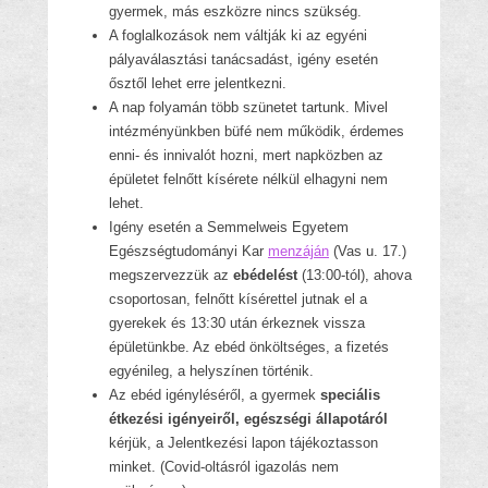
gyermek, más eszközre nincs szükség.
A foglalkozások nem váltják ki az egyéni
pályaválasztási tanácsadást, igény esetén
ősztől lehet erre jelentkezni.
A nap folyamán több szünetet tartunk. Mivel
intézményünkben büfé nem működik,
érdemes
enni- és innivalót hozni, mert napközben az
épületet felnőtt kísérete nélkül elhagyni nem
lehet.
Igény esetén
a Semmelweis Egyetem
Egészségtudományi Kar
menzáján
(Vas u. 17.)
megszervezzük az
ebédelést
(13:00-tól), ahova
csoportosan, felnőtt kísérettel jutnak el a
gyerekek
és 13:30 után érkeznek vissza
épületünkbe. Az ebéd önköltséges, a fizetés
egyénileg, a helyszínen történik.
Az ebéd igényléséről, a gyermek
speciális
étkezési igényeiről, egészségi állapotáról
kérjük, a Jelentkezési lapon tájékoztasson
minket. (Covid-oltásról igazolás nem