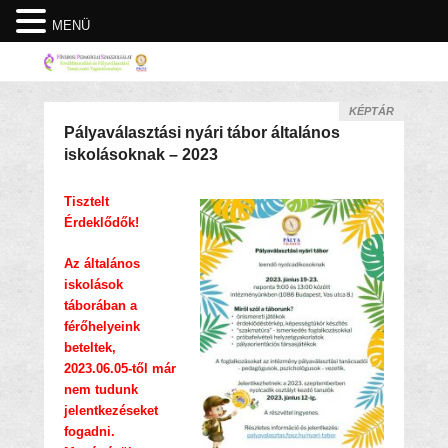
MENÜ
KÉPTÁR
Pályaválasztási nyári tábor általános
iskolásoknak – 2023
Tisztelt
Érdeklődők!
Az általános
iskolások
táborában a
férőhelyeink
beteltek,
2023.06.05-től már
nem tudunk
jelentkezéseket
fogadni.