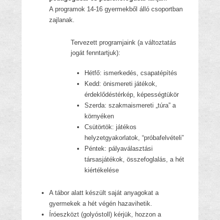
A programok 14-16 gyermekből álló csoportba
n
zajlanak.
Tervezett programjaink (a változtatás
jogát fenntartjuk):
Hétfő: ismerkedés, csapatépítés
Kedd: önismereti játékok,
érdeklődéstérkép, képességtükör
Szerda: szakmaismereti „túra” a
környéken
Csütörtök: játékos
helyzetgyakorlatok, “próbafelvételi”
Péntek: pályaválasztási
társasjátékok, összefoglalás, a hét
kiértékelése
A tábor alatt készült saját anyagokat a
gyermekek a hét végén hazavihetik.
Íróeszközt (golyóstoll) kérjük, hozzon a