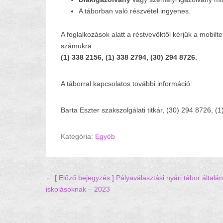
A táborban való részvétel ingyenes.
A foglalkozások alatt a réstvevőktől kérjük a mobi
számukra:
(1) 338 2156, (1) 338 2794, (30) 294 8726.
A táborral kapcsolatos további információ:
Barta Eszter szakszolgálati titkár, (30) 294 8726, 
Kategória:
Egyéb
Hozzászólás navigáció
← [ Előző bejegyzés ]
Pályaválasztási nyári tábor általá
iskolásoknak – 2023