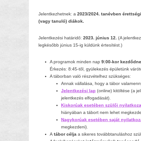
Jelentkezhetnek: a
2023/2024. tanévben érettség
(vagy tanuló) diákok.
Jelentkezési határidő:
2023. június 12.
(A jelentke
legkésőbb június 15-ig küldünk értesítést.)
A programok minden nap
9:00-kor kezdődne
Érkezés: 8:45-től, gyülekezés épületünk váró
A táborban való részvételhez szükséges:
Annak vállalása, hogy a tábor valamenny
Jelentkezési lap
(online) kitöltése (a j
jelentkezés elfogadását).
Kiskorúak esetében szülői nyilatkoza
hiányában a tábort nem lehet megkezde
Nagykorúak esetében saját nyilatkoz
megkezdeni).
A
tábor célja
a sikeres továbbtanuláshoz szü