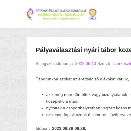
Pályaválasztási nyári tábor kö
Bejegyzés időpontja:
2022.05.13
Szerző:
szerkeszt
Táborunkba azokat az érettségiző diákokat várjuk,
akik még nem döntöttek vagy bizonytalanok, 
középiskola után,
nyitottak a csoporthelyzetben végzett közös 
szívesen foglalkoznak önismereti, jövőtervezé
Időpont:
2023.06.26-06.28.