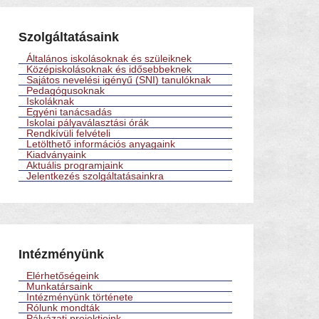
Szolgáltatásaink
Általános iskolásoknak és szüleiknek
Középiskolásoknak és idősebbeknek
Sajátos nevelési igényű (SNI) tanulóknak
Pedagógusoknak
Iskoláknak
Egyéni tanácsadás
Iskolai pályaválasztási órák
Rendkívüli felvételi
Letölthető információs anyagaink
Kiadványaink
Aktuális programjaink
Jelentkezés szolgáltatásainkra
Intézményünk
Elérhetőségeink
Munkatársaink
Intézményünk története
Rólunk mondták
Pályázati projektjeink