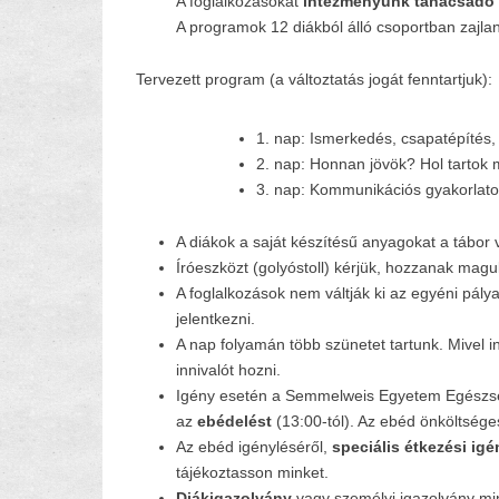
A foglalkozásokat
intézményünk tanácsadó 
A programok 12 diákból álló csoportban zajla
Tervezett program (a változtatás jogát fenntartjuk):
1. nap: Ismerkedés, csapatépítés
2. nap: Honnan jövök? Hol tartok 
3. nap: Kommunikációs gyakorlato
A diákok a saját készítésű anyagokat a tábor 
Íróeszközt (golyóstoll) kérjük, hozzanak mag
A foglalkozások nem váltják ki az egyéni pálya
jelentkezni.
A nap folyamán több szünetet tartunk. Mivel
innivalót hozni.
Igény esetén a Semmelweis Egyetem Egész
az
ebédelést
(13:00-tól). Az ebéd önköltséges
Az ebéd igényléséről,
speciális étkezési igé
tájékoztasson minket.
Diákigazolvány
vagy személyi igazolvány mi