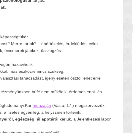
pszichológusai
tartják.
nak.
, képességtükör
most? Merre tartok? – önértékelés, érdeklődés, célok
k, önismereti játékok, összegzés
végén hazavihetik.
ukkal, más eszközre nincs szükség.
választási tanácsadást, igény esetén ősztől lehet erre
 intézményünkben büfé nem működik, érdemes enni- és
ségtudományi Kar
menzáján
(Vas u. 17.) megszervezzük
, a fizetés egyénileg, a helyszínen történik.
nyeiről, egészségi állapotáról
kérjük, a Jelentkezési lapon
ndenképpen legyen a tanulónál!