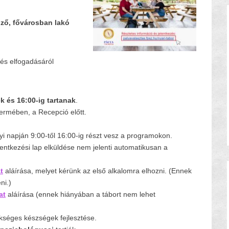
iző, fővárosban lakó
zés elfogadásáról
k és 16:00-ig tartanak
.
termében, a Recepció előtt.
i napján 9:00-től 16:00-ig részt vesz a programokon.
elentkezési lap elküldése nem jelenti automatikusan a
t
aláírása, melyet kérünk az első alkalomra elhozni. (Ennek
ni.)
at
aláírása (ennek hiányában a tábort nem lehet
kséges készségek fejlesztése.