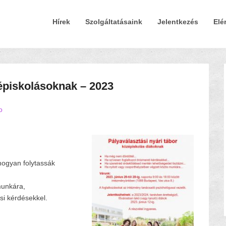
Elsődleges Menü
Tovább a tartalomra
Hírek
Szolgáltatásaink
Jelentkezés
Elé
zépiskolásoknak – 2023
o
hogyan folytassák
munkára,
si kérdésekkel.