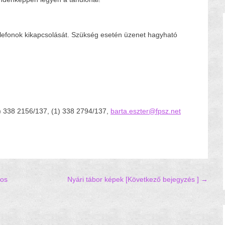
ltelefonok kikapcsolását. Szükség esetén üzenet hagyható
(1) 338 2156/137, (1) 338 2794/137,
barta.eszter@fpsz.net
nos
Nyári tábor képek
[Következő bejegyzés ] →