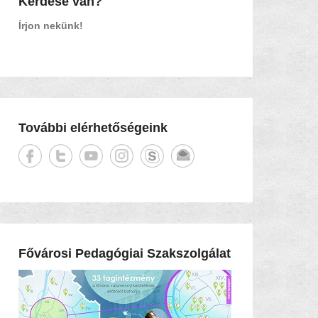
Kérdése van?
Írjon nekünk!
További elérhetőségeink
Fővárosi Pedagógiai Szakszolgálat