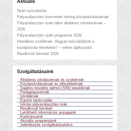
Aktuális
Nyári nyitvatartás
Pályaválasztási önismereti tréning középiskolásoknak
Pályaválasztási nyári tábor általános iskolásoknak –
2026
Pályaválasztási nyári programok 2026
Hetedikes szülőknek: Hogyan készülődjünk a
középiskolai felvételire? – online tájékoztató
Rendkívüli felvételi 2026
Szolgáltatásaink
Általános iskolásoknak és szüleiknek
Középiskolásoknak és idősebbeknek
Sajátos nevelési igényű (SNI) tanulóknak
Pedagógusoknak
Iskoláknak
Egyéni tanácsadás
Iskolai pályaválasztási órák
Rendkívüli felvételi
Letölthető információs anyagaink
Kiadványaink
Aktuális programjaink
Jelentkezés szolgáltatásainkra