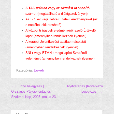
A
TAJ-számot vagy
az
oktatási azonosító
számot (megtalálható a diákigazolványon)
Az 5-7. év végi illetve 8. félévi eredményeket (az
e-naplóból előkereshető)
A központi írásbeli eredményéről szóló Értékelő
lapot (amennyiben rendelkeznek ilyennel)
A korábbi Jelentkezési adatlap másolatát
(amennyiben rendelkeznek ilyennel)
SNI-t vagy BTMN-t megállapító Szakértői
véleményt (amennyiben rendelkeznek ilyennel)
Kategória:
Egyéb
Hozzászólás navigáció
← [ Előző bejegyzés ]
Nyitvatartás
[Következő
Országos Pályaorientációs
bejegyzés ] →
Szakmai Nap, 2025. május 23.