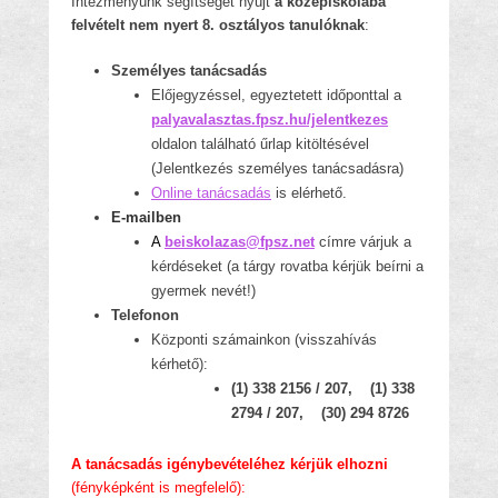
Intézményünk segítséget nyújt
a középiskolába
felvételt nem nyert 8. osztályos tanulóknak
:
Személyes tanácsadás
Előjegyzéssel, egyeztetett időponttal a
palyavalasztas.fpsz.hu/jelentkezes
oldalon található űrlap kitöltésével
(Jelentkezés személyes tanácsadásra)
Online tanácsadás
is elérhető.
E-mailben
A
beiskolazas@fpsz.net
címre várjuk a
kérdéseket (a tárgy rovatba kérjük beírni a
gyermek nevét!)
Telefonon
Központi számainkon (visszahívás
kérhető):
(1) 338 2156 / 207, (1) 338
2794 / 207, (30) 294 8726
A tanácsadás igénybevételéhez kérjük elhozni
(fényképként is megfelelő):